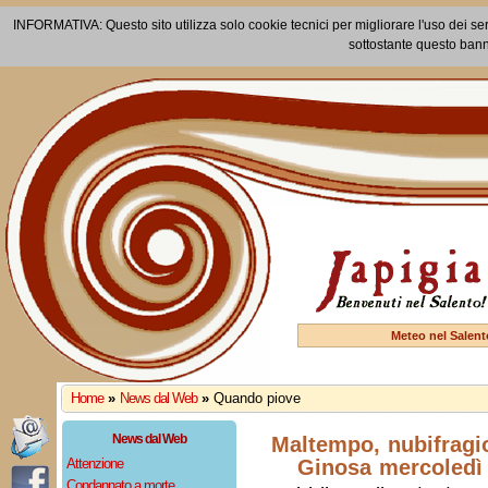
INFORMATIVA: Questo sito utilizza solo cookie tecnici per migliorare l'uso dei ser
sottostante questo bann
Meteo nel Salent
Home
»
News dal Web
»
Quando piove
News dal Web
Maltempo, nubifragio
Attenzione
Ginosa mercoledì
Condannato a morte