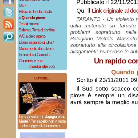
Pubblicato il 22/11/20
Ufo?
Qui il
Link originale al d
Ritrovate le tele rubate
»
Quando piove
TARANTO - Un violento nu
Tesori ritrovati
dalla mattinata su Taranto
Salento, Terra di confine
problemi soprattutto nel
WC a cielo aperto
Palagiano, Mottola, Massafra
Libero espianto di Ulivi?
soprattutto alla circolazion
Monumento da salvare
allagamenti; numerose le aut
In ricordo di Carmela
Un rapido co
Cannabis e cure
mostra
altre voci
Quando 
Curiosita`...
Scritto il 23/11/2011 09
Il Sud sotto scacco c
piove è sempre un disa
avrà sempre la meglio su t
Lo sapevate che
Japigia e` su
Marte
?
Per saperlo non vi resta
che leggere il documento...