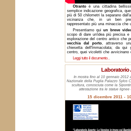
Otranto
è una cittadina belliss
semplice indicazione geografica, quell
più di 50 chilometri la separano dall'a
vicinanza che, in un ben prec
rappresentato più una minaccia che 
Presentiamo qui
un breve vide
scopo di dare un'idea più precisa e 
esplorazione del centro antico che p
vecchia dal porto
, attraverso un
chiesetta dell'Immacolata; da qui 
centro, quei vicoletti che avvicinano d
Leggi tutto il documento...
Laboratorio
In mostra fino al 10 gennaio 2012 a
Nazionale della Puglia Palazzo Sylos Cal
scultura, conosciuta come la Sipontin
attestazione tra le statue lignee
15 dicembre 2011 - 1