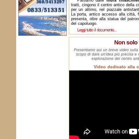
Partiamo dalle
mura rinascimen
tratti, cingono il centro antico della 
per un attimo, nel piazzale antista
La porta, antico accesso alla città, 
presenta, oltre alla statua del patron
del capoluogo.
Leggi tutto il documento...
Non solo 
Presentiamo qui un breve video sulla c
scopo di dare un'idea più precisa e 
esplorazione del centro ant
Video dedicato alla c