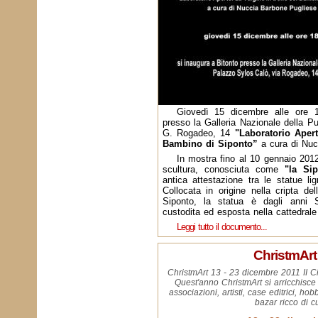
Giovedì 15 dicembre alle ore 1
presso la Galleria Nazionale della P
G. Rogadeo, 14
"Laboratorio Apert
Bambino di Siponto”
a cura di Nuc
In mostra fino al 10 gennaio 2012,
scultura, conosciuta come
"la Sip
antica attestazione tra le statue li
Collocata in origine nella cripta de
Siponto, la statua è dagli anni 
custodita ed esposta nella cattedrale
Leggi tutto il documento...
ChristmArt
ChristmArt 13 - 23 dicembre 2011 II C
Quest'anno ChristmArt si arricchisce
associazioni, artisti, case editrici, hobb
bazar ricco di cu