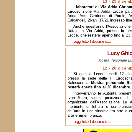
13 - 23 dicem
I
laboratori di Via Adda Christ
Circoscrizione Via Adda Lecce part
Adda, Ass. Girotondo di Parole, As
Calcangeli, 2Nah. 17/21 ingresso libe
Anche quest'anno l'Associazione 
Natale in Via Adda, presso la sed
Lecce, che restera' aperto fino al 23
Leggi tutto il documento...
Lucy Ghi
Mostra Personale L
12 - 20 dicem
Si apre a Lecce lunedì 12 dic
presso la sede della II Circoscri
Salesiani la
Mostra personale S
resterà aperta fino al 20 dicembre.
Interverranno le Autorità prese
Ivan Serra, video- proiezione di 
organizzata dall'Associazione Le 
momento di lettura e comprensione
dell'arte in una sinergia tra arte e c
arte e rimembranza.
Leggi tutto il documento...