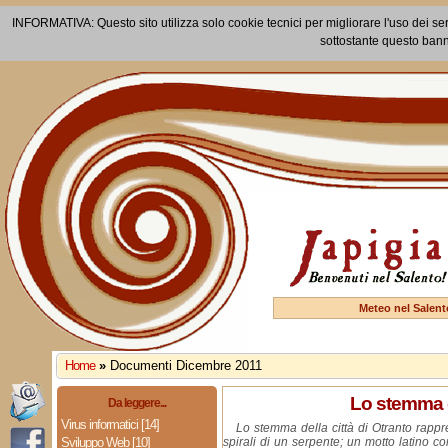
INFORMATIVA: Questo sito utilizza solo cookie tecnici per migliorare l'uso dei ser
sottostante questo bann
Meteo nel Salent
Home
»
Documenti Dicembre 2011
Lo stemma 
Da leggere...
Virus informatici [14]
Lo stemma della città di Otranto rappr
Sviluppo Web [10]
spirali di un serpente; un motto latino co