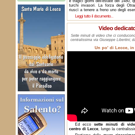
e tragici giorni dell'estate del 1480, q
turchi invasori. La forza degli Otra
riuscì a tenere a freno uno degli eser
Leggi tutto il documento...
Video dedicat
Sette minuti di video che ci conducono
centralissima via Giuseppe Libertini;
Un po' di Lecce, in
Ed ecco
sette minuti di vi
centro di Lecce
, lungo la centraliss