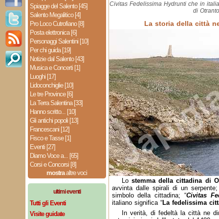
Civitas Fedelissima Hydrunti che in italia
Spiagge del Salento [45]
di Otranto
Salento Megalitico [4]
La storia della città 
Pro Loco Cutrofiano [8]
Posta elettronica [6]
Personaggi Salentini [10]
Per chi guida [19]
Notizie dal Salento [43]
Musica e Concerti [1]
Luoghi [17]
Lidoconchiglie [10]
Le tre Province [6]
La Terra Salentina [33]
Hanno scritto... [10]
Gli antichi popoli [13]
Francescani [12]
Fisco e Tasse [1]
Eventi [27]
Diamo Voce a... [65]
Corsi e Concorsi [8]
mostra
altre voci
Lo
stemma della cittadina di O
avvinta dalle spirali di un serpente
ultimi eventi
simbolo della cittadina; “
Civitas Fe
italiano significa “
La fedelissima citt
Tutti gli Eventi
In verità, di fedeltà la città ne d
Visite guidate