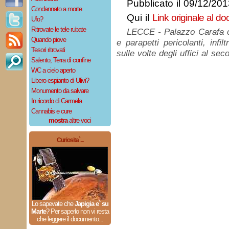
Pubblicato il 09/12/20
Condannato a morte
Qui il
Link originale al d
Ufo?
Ritrovate le tele rubate
LECCE - Palazzo Carafa c
Quando piove
e parapetti pericolanti, infi
Tesori ritrovati
sulle volte degli uffici al se
Salento, Terra di confine
WC a cielo aperto
Libero espianto di Ulivi?
Monumento da salvare
In ricordo di Carmela
Cannabis e cure
mostra
altre voci
Curiosita`...
Lo sapevate che
Japigia e` su
Marte
?
Per saperlo non vi resta
che leggere il documento...