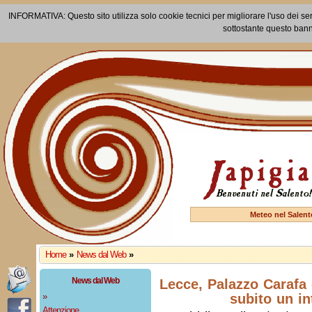
INFORMATIVA: Questo sito utilizza solo cookie tecnici per migliorare l'uso dei ser
sottostante questo bann
Meteo nel Salent
Home
»
News dal Web
»
News dal Web
Lecce, Palazzo Carafa 
»
subito un in
Attenzione