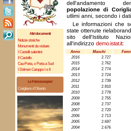
dell'andamento de
popolazione di Corigli
utlimi anni, secondo i dat
Le informazioni che se
state ottenute rielaborando
Altri documenti
sito dell'Istituto Nazi
Notizie storiche
all'indirizzo
demo.istat.it
:
Monumenti da visitare
Anno
Maschi
Fem
I Castelli salentini
2016
2.727
Il Castello
2015
2.762
Cau-Porta, o Porta a Sud
2014
2.774
I Dolmen Caroppo I e II
2013
2.724
2012
2.739
Le Fotorassegne!
2011
2.810
Corigliano d`Otranto
2010
2.778
2009
2.755
2008
2.737
2007
2.720
2006
2.713
2005
2.697
2004
2.676