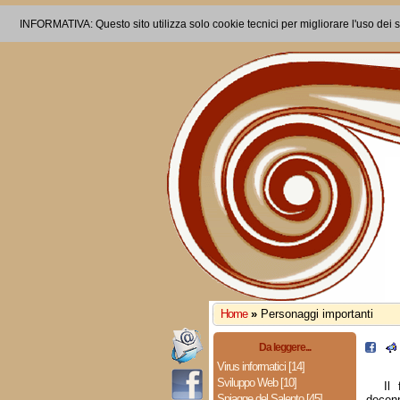
INFORMATIVA: Questo sito utilizza solo cookie tecnici per migliorare l'uso dei s
Home
»
Personaggi importanti
Da leggere...
Virus informatici [14]
Sviluppo Web [10]
Il
Spiagge del Salento [45]
decenn