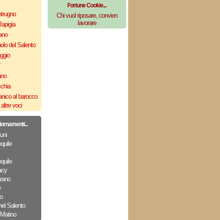
Fortune Cookie...
otrugno
Chi vuol riposare, convien
lavorare
Japigia
ano
olo del Salento
uggio
`
ano
cchia
nico al barocco
altre voci
iornamenti...
uni
quile
quile
acy
arano
e
o
nel Salento
 Matino