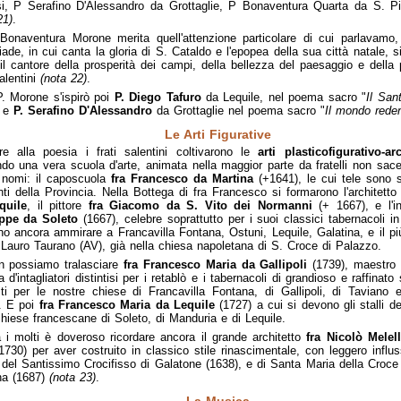
si, P Serafino D'Alessandro da Grottaglie, P Bonaventura Quarta da S. P
21)
.
 Bonaventura Morone merita quell'attenzione particolare di cui parlavamo,
iade, in cui canta la gloria di S. Cataldo e l'epopea della sua città natale, s
l cantore della prosperità dei campi, della bellezza del paesaggio e della 
alentini
(nota 22)
.
. Morone s'ispirò poi
P. Diego Tafuro
da Lequile, nel poema sacro "
Il San
) e
P. Serafino D'Alessandro
da Grottaglie nel poema sacro "
Il mondo rede
Le Arti Figurative
re alla poesia i frati salentini coltivarono le
arti plasticofigurativo-ar
do una vera scuola d'arte, animata nella maggior parte da fratelli non sace
 nomi: il caposcuola
fra Francesco da Martina
(+1641), le cui tele sono s
ti della Provincia. Nella Bottega di fra Francesco si formarono l'architett
quile
, il pittore
fra Giacomo da S. Vito dei Normanni
(+ 1667), e l'in
ppe da Soleto
(1667), celebre soprattutto per i suoi classici tabernacoli i
o ancora ammirare a Francavilla Fontana, Ostuni, Lequile, Galatina, e il pi
a Lauro Taurano (AV), già nella chiesa napoletana di S. Croce di Palazzo.
n possiamo tralasciare
fra Francesco Maria da Gallipoli
(1739), maestro 
 d'intagliatori distintisi per i retablò e i tabernacoli di grandioso e raffinato
iti per le nostre chiese di Francavilla Fontana, di Gallipoli, di Taviano
. E poi
fra Francesco Maria da Lequile
(1727) a cui si devono gli stalli dei
chiese francescane di Soleto, di Manduria e di Lequile.
 i molti è doveroso ricordare ancora il grande architetto
fra Nicolò Melel
1730) per aver costruito in classico stile rinascimentale, con leggero influ
 del Santissimo Crocifisso di Galatone (1638), e di Santa Maria della Croce
na (1687)
(nota 23)
.