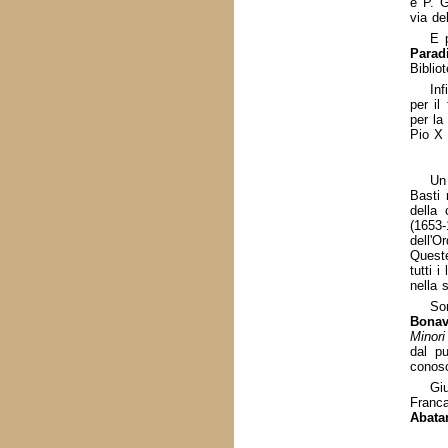
e P. G
via del
E p
Parad
Biblio
In
per il
per la
Pio X
Un 
Basti 
della 
(1653
dell'Or
Queste
tutti i
nella 
So
Bonav
Minori
dal pu
conosc
Gi
Franc
Abata