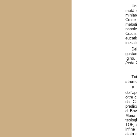
Un 
metà 
miniar
Croce
melod
napole
Crucis
eucari
inizia
Del
gustar
Igino,
(nota 
Tut
strume
E 
dell'a
oltre 
da Ca
predic
di Bov
Maria
teolog
TOF, d
infine
alata 