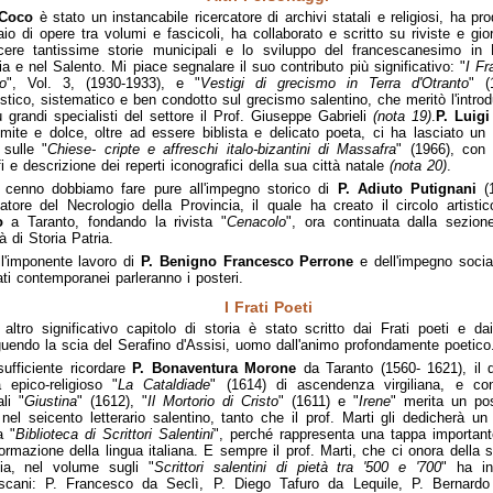
 Coco
è stato un instancabile ricercatore di archivi statali e religiosi, ha pro
aio di opere tra volumi e fascicoli, ha collaborato e scritto su riviste e gio
ere tantissime storie municipali e lo sviluppo del francescanesimo in B
ia e nel Salento. Mi piace segnalare il suo contributo più significativo: "
I Fr
o
", Vol. 3, (1930-1933), e "
Vestigi di grecismo in Terra d'Otranto
" (
istico, sistematico e ben condotto sul grecismo salentino, che meritò l'intro
ù grandi specialisti del settore il Prof. Giuseppe Gabrieli
(nota 19)
.
P. Luig
 mite e dolce, oltre ad essere biblista e delicato poeta, ci ha lasciato un
 sulle "
Chiese- cripte e affreschi italo-bizantini di Massafra
" (1966), con 
fi e descrizione dei reperti iconografici della sua città natale
(nota 20)
.
 cenno dobbiamo fare pure all'impegno storico di
P. Adiuto Putignani
(1
atore del Necrologio della Provincia, il quale ha creato il circolo artistic
o
a Taranto, fondando la rivista "
Cenacolo
", ora continuata dalla sezione
à di Storia Patria.
l'imponente lavoro di
P. Benigno Francesco Perrone
e dell'impegno social
ati contemporanei parleranno i posteri.
I Frati Poeti
altro significativo capitolo di storia è stato scritto dai Frati poeti e dai 
uendo la scia del Serafino d'Assisi, uomo dall'animo profondamente poetico
ufficiente ricordare
P. Bonaventura Morone
da Taranto (1560- 1621), il 
epico-religioso "
La Cataldiade
" (1614) di ascendenza virgiliana, e co
ali "
Giustina
" (1612), "
Il Mortorio di Cristo
" (1611) e "
Irene
" merita un po
o nel seicento letterario salentino, tanto che il prof. Marti gli dedicherà u
a "
Biblioteca di Scrittori Salentini
", perché rappresenta una tappa importante
formazione della lingua italiana. E sempre il prof. Marti, che ci onora della 
ia, nel volume sugli "
Scrittori salentini di pietà tra '500 e '700
" ha in
escani: P. Francesco da Seclì, P. Diego Tafuro da Lequile, P. Bernardo