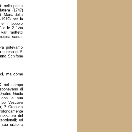
: nella prima
atera
(1747)
S. Maria della
-1919) per la
 e il popolo
t
" e le 2 "
Via
vari mottetti
musica sacra,
sera potevamo
 ripresa di P.
anno Schifone
tici, ma come
XIX nel campo
disponevano di
 Onofrio Guido
) con la sua
, poi Vescovo
à; P. Gregorio
rofondamente
anizzatore del
entrionali; ed
 sua oratoria