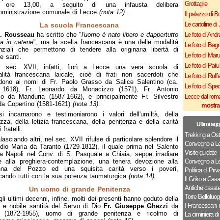
Grottaglie
, ore 13,00, a seguito di una infausta delibera
mministrazione comunale di Lecce
(nota 12)
.
Il palazzo di B
Le cartoline di 
La scuola Francescana
J. Rousseau
ha scritto che "
l'uomo è nato libero e dappertutto
Le foto di Andr
va in catene
", ma la scelta francescana è una delle modalità
Le foto di Bagn
nziali che permettono di tendere alla originaria libertà di
Le foto di Mar
e santi.
Le foto di Patu
l sec. XVII, infatti, fiorì a Lecce una vera scuola di
ualità francescana laicale, cioè di frati non sacerdoti che
Le foto di Ruff
dono ai nomi di Fr. Paolo Grasso da Salice Salentino (ca.
Le foto di Spe
 1618), Fr. Leonardo da Monacizzo (1571), Fr. Antonio
o da Manduria (1587-1662), e principalmente Fr. Silvestro
Lecce dal roma
da Copertino (1581-1621)
(nota 13)
.
mostra
si incarnarono e testimoniarono i valori dell'umiltà, della
ezza, della letizia francescana, della penitenza e della carità
Ultimi agg
 fratelli.
Trekking a Ost
lasciando altri, nel sec. XVII rifulse di particolare splendore il
Convegno a Le
dio Maria da Taranto (1729-1812), il quale prima nel Salento
Visite guidate
a Napoli nel Conv. di S. Pasquale a Chiaia, seppe irradiare
e alla preghiera-contemplazione, una tenera devozione alla
Convegno a Le
na del Pozzo ed una squisita carità verso i poveri,
Politica di Priv
cando tutti con la sua potenza taumaturgica
(nota 14)
.
Il Griko a Cas
Antiche casat
Un uomo di grande Penitenza
Torre Belloluog
li ultimi decenni, infine, molti dei presenti hanno goduto della
I Francescani 
 e nobile santità del Servo di Dio
Fr. Giuseppe Ghezzi
da
 (1872-1955), uomo di grande penitenza e ricolmo di
La ciminiera di