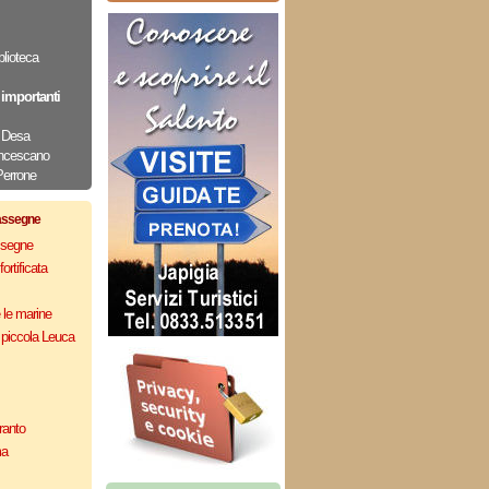
blioteca
importanti
 Desa
rancescano
Perrone
assegne
assegne
ortificata
e le marine
 piccola Leuca
ranto
ma