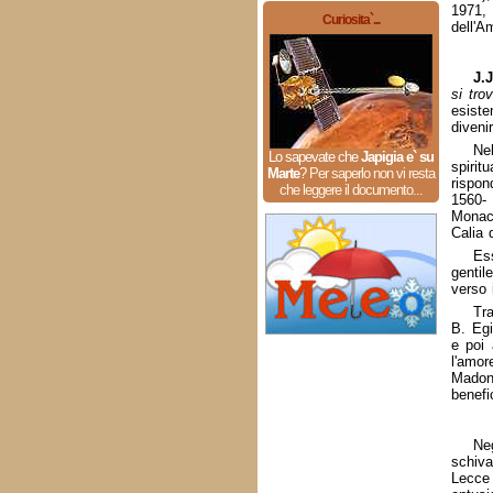
1971
Curiosita`...
dell'A
J.
si tro
esiste
divenir
Ne
Lo sapevate che
Japigia e` su
spirit
Marte
?
Per saperlo non vi resta
rispon
che leggere il documento...
1560-
Monac
Calia 
Es
gentil
verso i
Tra
B. Egi
e poi 
l'amor
Madon
benefi
Neg
schiva
Lecce