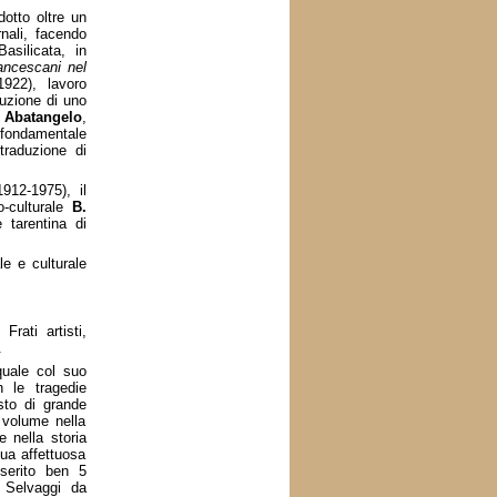
dotto oltre un
rnali, facendo
asilicata, in
ancescani nel
1922), lavoro
duzione di uno
i Abatangelo
,
 fondamentale
traduzione di
912-1975), il
o-culturale
B.
 tarentina di
e e culturale
Frati artisti,
.
quale col suo
n le tragedie
sto di grande
n volume nella
 nella storia
sua affettuosa
serito ben 5
 Selvaggi da