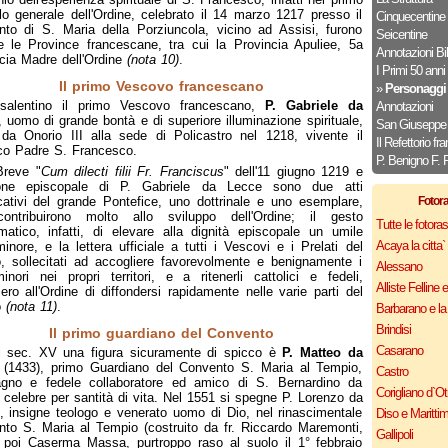
lo generale dell'Ordine, celebrato il 14 marzo 1217 presso il
Cinquecentine
to di S. Maria della Porziuncola, vicino ad Assisi, furono
Seicentine
ite le Province francescane, tra cui la Provincia Apuliee, 5a
Annotazioni Bi
cia Madre dell'Ordine
(nota 10)
.
I Primi 50 anni
Il primo Vescovo francescano
»
Personaggi 
salentino il primo Vescovo francescano,
P. Gabriele da
Annotazioni
, uomo di grande bontà e di superiore illuminazione spirituale,
San Giuseppe
 da Onorio III alla sede di Policastro nel 1218, vivente il
Il Refettorio f
co Padre S. Francesco.
P. Benigno F. 
Breve "
Cum dilecti filii Fr. Franciscus
" dell'11 giugno 1219 e
zione episcopale di P. Gabriele da Lecce sono due atti
icativi del grande Pontefice, uno dottrinale e uno esemplare,
Fotor
ontribuirono molto allo sviluppo dell'Ordine; il gesto
Tutte le fotor
atico, infatti, di elevare alla dignità episcopale un umile
Acaya la citta` f
minore, e la lettera ufficiale a tutti i Vescovi e i Prelati del
 sollecitati ad accogliere favorevolmente e benignamente i
Alessano
minori nei propri territori, e a ritenerli cattolici e fedeli,
Alliste Felline 
ero all'Ordine di diffondersi rapidamente nelle varie parti del
o
(nota 11)
.
Barbarano e la
Brindisi
Il primo guardiano del Convento
Casarano
l sec. XV una figura sicuramente di spicco è
P. Matteo da
(1433), primo Guardiano del Convento S. Maria al Tempio,
Castro
gno e fedele collaboratore ed amico di S. Bernardino da
Corigliano d`Ot
 celebre per santità di vita. Nel 1551 si spegne P. Lorenzo da
e, insigne teologo e venerato uomo di Dio, nel rinascimentale
Diso e Maritti
to S. Maria al Tempio (costruito da fr. Riccardo Maremonti,
Gallipoli
 poi Caserma Massa, purtroppo raso al suolo il 1° febbraio