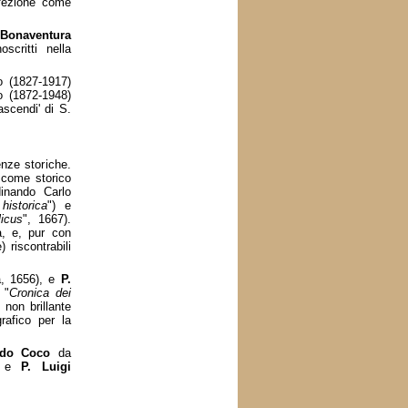
rfezione come
 Bonaventura
oscritti nella
 (1827-1917)
o (1872-1948)
ascendi' di S.
enze storiche.
 come storico
dinando Carlo
historica
") e
licus
", 1667).
a, e, pur con
) riscontrabili
a, 1656), e
P.
 "
Cronica dei
 non brillante
rafico per la
ndo Coco
da
, e
P. Luigi