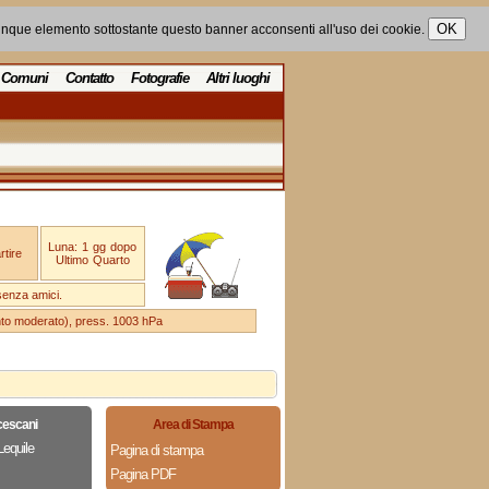
unque elemento sottostante questo banner acconsenti all'uso dei cookie.
Comuni
Contatto
Fotografie
Altri luoghi
Luna: 1 gg dopo
tire
Ultimo Quarto
senza amici.
ento moderato), press. 1003 hPa
cescani
Area di Stampa
Lequile
Pagina di stampa
Pagina PDF