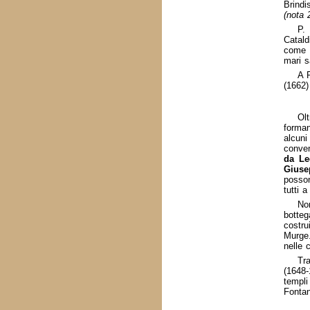
Brindi
(nota 
P.
Catald
come i
mari s
A P
(1662
Olt
forman
alcuni
conven
da Le
Giuse
posson
tutti 
No
bottega
costru
Murge
nelle 
Tra
(1648-
templi
Fonta