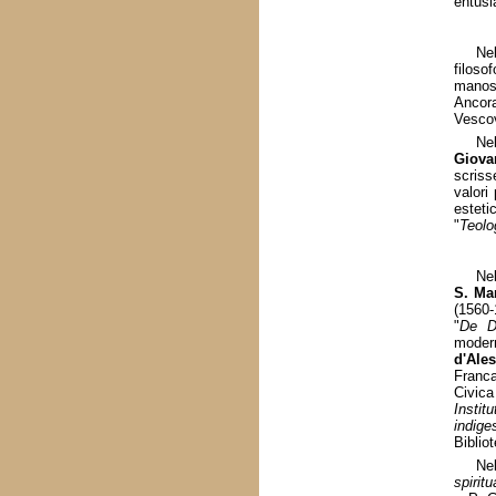
entusi
Ne
filoso
manosc
Ancora
Vesco
Nel
Giova
scriss
valori
esteti
"
Teolog
Nel
S. Ma
(1560-
"
De D
moder
d'Ale
Franca
Civic
Institu
indig
Biblio
Ne
spiritu