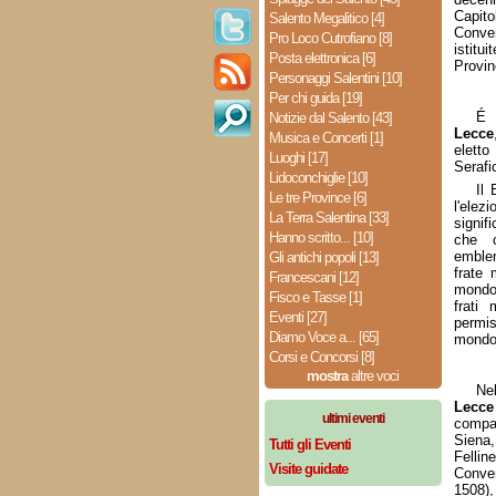
Capito
Salento Megalitico [4]
Conven
Pro Loco Cutrofiano [8]
istitu
Posta elettronica [6]
Provin
Personaggi Salentini [10]
Per chi guida [19]
É 
Notizie dal Salento [43]
Lecce
Musica e Concerti [1]
eletto
Luoghi [17]
Serafi
Lidoconchiglie [10]
Il 
Le tre Province [6]
l'ele
La Terra Salentina [33]
signif
Hanno scritto... [10]
che c
emblem
Gli antichi popoli [13]
frate 
Francescani [12]
mondo,
Fisco e Tasse [1]
frati 
Eventi [27]
permis
Diamo Voce a... [65]
mond
Corsi e Concorsi [8]
mostra
altre voci
Ne
Lecce
ultimi eventi
compa
Siena,
Tutti gli Eventi
Fellin
Visite guidate
Conven
1508),