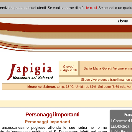
ervizi da parte dei suoi utenti. Se vuoi saperne di più
clicca qui
. Se accedi a un qual
Home
Giovedì
Santa Maria Goretti Vergine e mar
6 Ago 2026
Si può vivere senza fratelli ma non 
Meteo nel Salento
: temp. 13 °C, Umid. rel. 67%, Scirocco (6.69 m/s, V
Personaggi importanti
Fran
Il Convento di 
Personaggi importanti
La Biblioteca
 francescanesimo pugliese affonda le sue radici nel primo
La Struttura
io dell'esperienza spirituale di S. Francesco; infatti nel primo