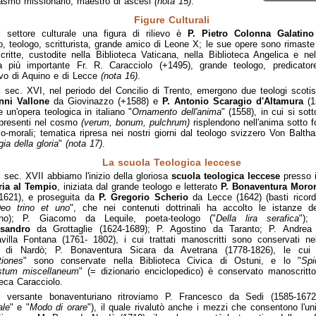
asmo missionario, maestro di ascesi
(nota 15)
.
Figure Culturali
l settore culturale una figura di rilievo è
P. Pietro Colonna Galatino
fo, teologo, scritturista, grande amico di Leone X; le sue opere sono rimaste
ritte, custodite nella Biblioteca Vaticana, nella Biblioteca Angelica e nel
 più importante Fr. R. Caracciolo (+1495), grande teologo, predicator
vo di Aquino e di Lecce
(nota 16)
.
 sec. XVI, nel periodo del Concilio di Trento, emergono due teologi scotis
nni Vallone
da Giovinazzo (+1588) e
P. Antonio Scaragio d'Altamura
(1
e un'opera teologica in italiano "
Ornamento dell'anima
" (1558), in cui si sot
 presenti nel cosmo
(verum, bonum, pulchrum)
risplendono nell'anima sotto f
co-morali; tematica ripresa nei nostri giorni dal teologo svizzero Von Balth
ia della gloria
"
(nota 17)
.
La scuola Teologica leccese
 sec. XVII abbiamo l'inizio della gloriosa
scuola teologica leccese
presso i
ria al Tempio
, iniziata dal grande teologo e letterato
P. Bonaventura Moro
1621), e proseguita da
P. Gregorio Scherio
da Lecce (1642) (basti ricorda
eo trino et uno
", che nei contenuti dottrinali ha accolto le istanze d
no); P. Giacomo da Lequile, poeta-teologo ("
Della lira serafica
")
ssandro
da Grottaglie (1624-1689); P. Agostino da Taranto; P. Andrea
villa Fontana (1761- 1802), i cui trattati manoscritti sono conservati nel
a di Nardò; P. Bonaventura Sicara da Avetrana (1778-1826), le cui
tiones
" sono conservate nella Biblioteca Civica di Ostuni, e lo "
Spi
estum miscellaneum
" (= dizionario enciclopedico) è conservato manoscritto
teca Caracciolo.
l versante bonaventuriano ritroviamo P. Francesco da Sedi (1585-1672
ale
" e "
Modo di orare
"), il quale rivalutò anche i mezzi che consentono l'u