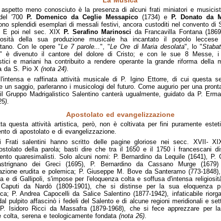
La Musica
aspetto meno conosciuto è la presenza di alcuni frati miniatori e musicisti
del '700
P. Domenico da Ceglie Messapico
(1734) e
P. Donato da M
ono splendidi esemplari di messali festivi, ancora custoditi nel convento di 
. E poi nel sec. XIX
P. Serafino Marinosci
da Francavilla Fontana (1869
iosità della sua produzione musicale ha incantato il popolo leccese
tano. Con le opere "
Le 7 parole...
", "
Le Ore di Maria desolata
", lo "
Staba
" è divenuto il cantore del dolore di Cristo; e con le sue 8 Messe, i 
stici e mariani ha contribuito a rendere operante la grande riforma della 
ta da S. Pio X
(nota 24)
.
l'intensa e raffinata attività musicale di P. Igino Ettorre, di cui questa 
e un saggio, parleranno i musicologi del futuro. Come augurio per una pronta
 il Gruppo Madrigalistico Salentino canterà ugualmente, guidato da P. Erm
25)
.
Apostolato ed evangelizzazione
ta questa attività artistica, però, non è coltivata per fini puramente este
nto di apostolato e di evangelizzazione.
i Frati salentini hanno scritto delle pagine gloriose nei secc. XVII- 
postolato della parola; basti dire che tra il 1650 e il 1750 i francescani 
cento quaresimalisti. Solo alcuni nomi: P. Bernardino da Lequile (1641), P.
strignano dei Greci (1695), P. Bernardino da Cassano Murge (1679
azione erudita e polemica; P. Giuseppe M. Bove da Santeramo (773-1848)
a e di Gallipoli, s'impose per l'eloquenza colta e soffusa d'intensa religiosit
 Caputi da Nardò (1809-1901), che si distinse per la sua eloquenza p
ica; P. Andrea Capocelli da Salice Salentino (1877-1942), infaticabile riorg
al pulpito affascinò i fedeli del Salento e di alcune regioni meridionali e sett
 P. Isidoro Ricci da Massafra (1879-1968), che si fece apprezzare per la
e colta, serena e teologicamente fondata
(nota 26)
.