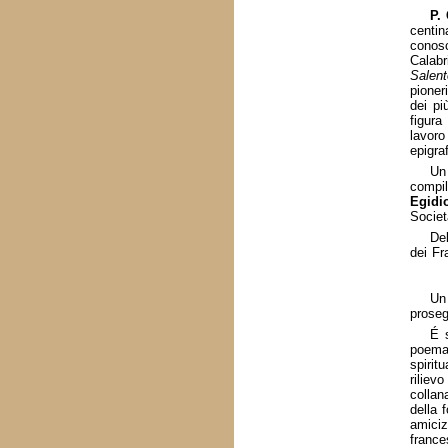
P.
centin
conosc
Calabr
Salent
pioner
dei pi
figura
lavoro
epigra
Un
compil
Egidi
Societ
Del
dei Fr
Un 
proseg
É s
poema 
spiritu
riliev
collan
della 
amiciz
franc