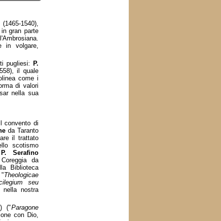
(1465-1540),
 in gran parte
l'Ambrosiana.
e in volgare,
ti pugliesi:
P.
558), il quale
tolinea come i
orma di valori
asar nella sua
l convento di
ne
da Taranto
re il trattato
ello scotismo
;
P. Serafino
 Coreggia da
la Biblioteca
 "
Theologicae
cilegium seu
 nella nostra
) ("
Paragone
nione con Dio,