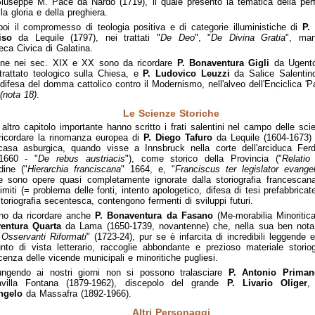
iuseppe M. Pace da Nardò (1719), il quale presentò la tematica della pe
la gloria e della preghiera.
oi il compromesso di teologia positiva e di categorie illuministiche di
P.
iso
da Lequile (1797), nei trattati "
De Deo
", "
De Divina Gratia
", man
teca Civica di Galatina.
fine nei sec. XIX e XX sono da ricordare
P. Bonaventura Gigli
da Ugento
 trattato teologico sulla Chiesa, e
P. Ludovico Leuzzi
da Salice Salentin
 difesa del domma cattolico contro il Modernismo, nell'alveo dell'Enciclica 'P
(nota 18)
.
Le Scienze Storiche
altro capitolo importante hanno scritto i frati salentini nel campo delle sci
ricordare la rinomanza europea di
P. Diego Tafuro
da Lequile (1604-1673)
casa asburgica, quando visse a Innsbruck nella corte dell'arciduca Fer
-1660 - "
De rebus austriacis
"), come storico della Provincia ("
Relatio 
dine ("
Hierarchia franciscana
" 1664, e, "
Franciscus ter legislator evange
 sono opere quasi completamente ignorate dalla storiografia francescan
 limiti (= problema delle fonti, intento apologetico, difesa di tesi prefabbricate
storiografia secentesca, contengono fermenti di sviluppi futuri.
no da ricordare anche
P. Bonaventura da Fasano
(Me-morabilia Minoritic
entura Quarta
da Lama (1650-1739, novantenne) che, nella sua ben nota
 Osservanti Riformati
" (1723-24), pur se è infarcita di incredibili leggende e
nto di vista letterario, raccoglie abbondante e prezioso materiale storiog
enza delle vicende municipali e minoritiche pugliesi.
ungendo ai nostri giorni non si possono tralasciare
P. Antonio Prima
avilla Fontana (1879-1962), discepolo del grande
P. Livario Oliger
ngelo
da Massafra (1892-1966).
Altri Personaggi