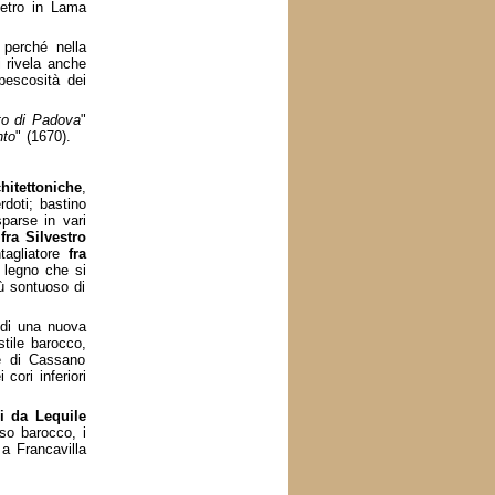
ietro in Lama
 perché nella
i rivela anche
pescosità dei
to di Padova
"
nto
" (1670).
chitettoniche
,
rdoti; bastino
parse in vari
o
fra Silvestro
tagliatore
fra
n legno che si
ù sontuoso di
di una nuova
 stile barocco,
 e di Cassano
 cori inferiori
li da Lequile
sso barocco, i
 a Francavilla