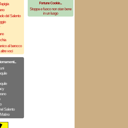
Fortune Cookie...
Japigia
Stoppa e fuoco non stan bene
ano
in un luogo
olo del Salento
uggio
`
ano
cchia
nico al barocco
altre voci
iornamenti...
uni
quile
quile
acy
arano
e
o
nel Salento
 Matino