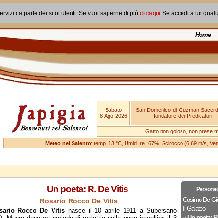
ervizi da parte dei suoi utenti. Se vuoi saperne di più
clicca qui
. Se accedi a un qual
Home
Sabato
San Domenico di Guzman Sacerd
8 Ago 2026
fondatore dei Predicatori
Gatto non goloso, non prese ma
Meteo nel Salento
: temp. 13 °C, Umid. rel. 67%, Scirocco (6.69 m/s, V
Un poeta: R. De Vitis
Personagg
Cosimo De Gio
Rosario Rocco De Vitis
Il Galateo
sario Rocco De Vitis
nasce il 10 aprile 1911 a Supersano
»
Un poeta: R.
). Muore dopo un periodo di malattia nella casa in collina il 3