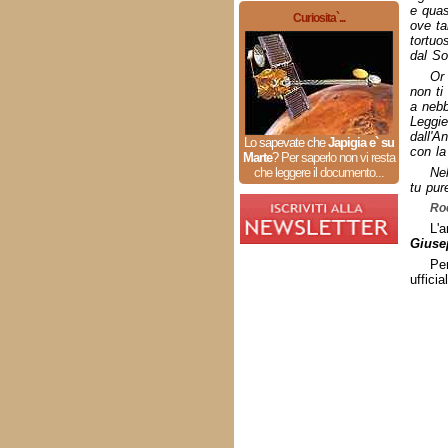
e quas
Curiosita`...
ove ta
tortuo
dal Sol
Or 
non ti
a nebb
Leggier
dall'A
Lo sapevate che
Japigia e` su
con la
Marte
?
Per saperlo non vi resta
che leggere il documento...
Nel
tu pure
Roc
L'a
Giuse
Pe
uffici