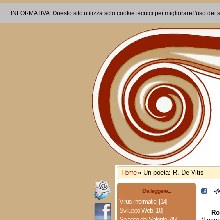
INFORMATIVA: Questo sito utilizza solo cookie tecnici per migliorare l'uso dei s
Home
»
Un poeta: R. De Vitis
Da leggere...
Virus informatici [14]
Sviluppo Web [10]
Ro
Spiagge del Salento [45]
(Lecce