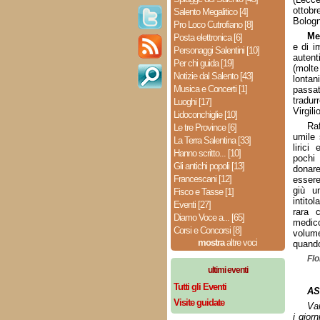
ottobr
Salento Megalitico [4]
Bologn
Pro Loco Cutrofiano [8]
Me
Posta elettronica [6]
e di i
Personaggi Salentini [10]
autent
Per chi guida [19]
(molte
Notizie dal Salento [43]
lontan
Musica e Concerti [1]
passa
tradur
Luoghi [17]
Virgilio
Lidoconchiglie [10]
Raf
Le tre Province [6]
umile 
La Terra Salentina [33]
lirici
Hanno scritto... [10]
pochi
Gli antichi popoli [13]
donare
Francescani [12]
essere
giù u
Fisco e Tasse [1]
intitol
Eventi [27]
rara 
Diamo Voce a... [65]
medico
Corsi e Concorsi [8]
volume
mostra
altre voci
quando
Flo
ultimi eventi
Tutti gli Eventi
AS
Visite guidate
Van
i giorn