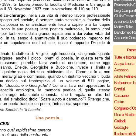
e 1997. Si laurea presso la facoltà di Medicina e Chirurgia di
Raimondello Or
a il 30 Novembre 1937 con la votazione di 110 su 110.
Luigi Campanil
dico-chirurgo
, nella sua vita di intenso lavoro professionale
Giulio Cesare 
mpegno nel sociale, è sempre stato sensibile al fascino della
Antonietta De
ica poesia ed umanisticamente teso a capire e a far capire
Matteo Tafuri
 sono le sue poesie) l'arte poetica maiuscola, in tempi così
Bartolomeo R
i per tanti versi dalla grande ispirazione e dai valori vitali del
Antonello Coni
to. In tal senso è ammirevole il suo poderoso impegno nel
re un capolavoro così difficile, quale è appunto l'Eneide di
.
Fotor
finato traduttore di Virgilio, egli frequenta, da grande quanto
Tutte le fotor
signore, anche i piccoli premi di poesia, in questa terra dai
 entusiasmi; potrebbe farsi vanto di conoscere, come oggi
Acaya la citta` f
 sanno, Eneide, Georgiche e Bucoliche, invece si limita a
Alessano
 qualche copia dei suoi nitidissimi libri. Come si fa a non
 meravigliati e commossi, quando un distinto vecchio ti butta
Alliste Felline 
na dedica sul frontespizio di un volume di 511 pagine,
Barbarano e la
ato "
Bucoliche e Georgiche
"? Come si fa a non apprezzare la
Brindisi
capacità antologica, la memoria poetica di quello stesso
-chirurgo, infaticabile umanista, che ti regala un altro bel
Casarano
, dal simbolico titolo "
Soste lungo il cammino
"? Ritengo che,
Castro
 un poeta traduce un poeta, l'intesa sia suprema.
Corigliano d`Ot
rio Santini
da "
il Leccio
".
Diso e Maritti
Una poesia...
Gallipoli
CESI
Grottaglie
no qual rapidissimo torrente
Il palazzo di B
i e gli anni della nostra vita,