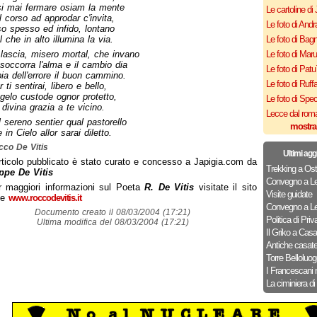
i mai fermare osiam la mente
Le cartoline di 
l corso ad approdar c'invita,
Le foto di Andr
so spesso ed infido, lontano
 che in alto illumina la via.
Le foto di Bagn
lascia, misero mortal, che invano
Le foto di Mar
 soccorra l'alma e il cambio dia
Le foto di Patu
ia dell'errore il buon cammino.
Le foto di Ruff
 ti sentirai, libero e bello,
ngelo custode ognor protetto,
Le foto di Spe
 divina grazia a te vicino.
Lecce dal roma
 sereno sentier qual pastorello
mostra
 in Cielo allor sarai diletto.
co De Vitis
Ultimi agg
rticolo pubblicato è stato curato e concesso a Japigia.com da
Trekking a Ost
ppe De Vitis
Convegno a Le
r maggiori informazioni sul Poeta
R. De Vitis
visitate il sito
Visite guidate
ale
www.roccodevitis.it
Convegno a Le
Documento creato il 08/03/2004 (17:21)
Politica di Priv
Ultima modifica del 08/03/2004 (17:21)
Il Griko a Cas
Antiche casat
Torre Belloluog
I Francescani 
La ciminiera di