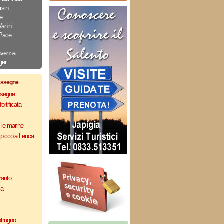
sini
e
Vanini
 Pace
avenna
ger
assegne
assegne
ortificata
e le marine
 piccola Leuca
ranto
ma
otrugno