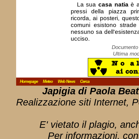
La sua
casa natia
è a
pressi della piazza pr
ricorda, ai posteri, ques
comuni esistono strade e
nessuno sa dell'esistenz
ucciso.
Documento c
Ultima mod
Homepage
Meteo
Web News
Cerca
Japigia di Paola Bea
Realizzazione siti Internet, P
E' vietato il plagio, anc
Per informazioni, con