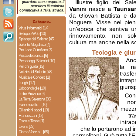
Illustre figlio del Sa
guardato con sospetto, il
pensiero illuminista
Vanini
nasce a
Tauris
cominciava a farsi strada.
da Giovan Battista e d
Noguera. Visse nel pie
Da leggere...
Virus informatici [14]
un'epoca che sentiva u
Sviluppo Web [10]
rinnovamento, non sol
Spiagge del Salento [45]
cultura ma anche nella s
Salento Megalitico [4]
Pro Loco Cutrofiano [8]
Teologia e giu
Posta elettronica [6]
Anc
Personaggi Salentini [10]
la na
Per chi guida [19]
Notizie dal Salento [43]
trasf
Musica e Concerti [1]
intra
Luoghi [17]
giuris
Lidoconchiglie [10]
Le tre Province [6]
Con 
La Terra Salentina [33]
non
Hanno scritto... [10]
mezzo
Gli antichi popoli [13]
tra
Francescani [12]
Fisco e Tasse [1]
intrap
Eventi [27]
che lo portarono ad in
Diamo Voce a... [65]
carmelitani. Girò tutta l