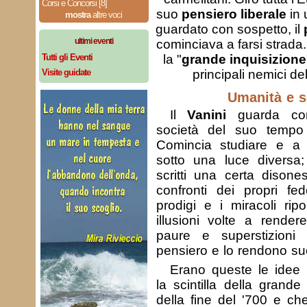
Corsi e Concorsi [8]
suo
pensiero liberale
in 
mostra
altre voci
guardato con sospetto, il
ultimi eventi
cominciava a farsi strada.
Tutti gli Eventi
la "
grande inquisizione
Visite guidate
principali nemici de
Umanità e s
Il
Vanini
guarda con
società del suo tempo
Comincia studiare e a v
sotto una luce diversa;
scritti una certa disone
confronti dei propri fed
prodigi e i miracoli rip
illusioni volte a rende
paure e superstizioni
pensiero e lo rendono su
Erano queste le idee 
la scintilla della grande
della fine del '700 e che