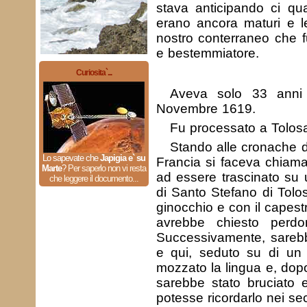
stava anticipando ci qu
erano ancora maturi e le
nostro conterraneo che 
e bestemmiatore.
Curiosita`...
Aveva solo 33 anni 
Novembre 1619.
Fu processato a Tolos
Stando alle cronache 
Lo sapevate che
Japigia e` su
Francia si faceva chiam
Marte
?
Per saperlo non vi resta
ad essere trascinato su u
che leggere il documento...
di Santo Stefano di Tolos
ginocchio e con il capest
avrebbe chiesto perdo
Successivamente, sarebbe
e qui, seduto su di un 
mozzato la lingua e, dopo
sarebbe stato bruciato 
potesse ricordarlo nei sec