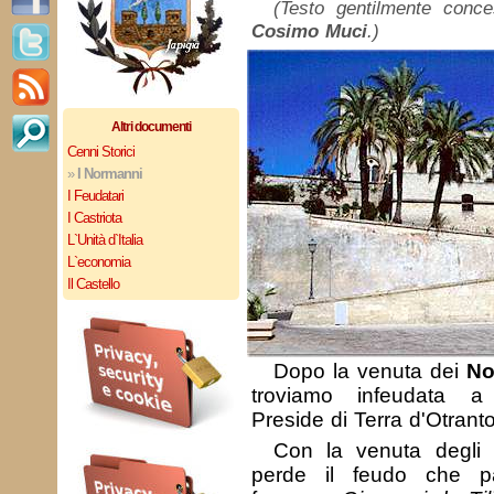
(Testo gentilmente con
Cosimo Muci
.)
Altri documenti
Cenni Storici
»
I Normanni
I Feudatari
I Castriota
L`Unità d`Italia
L`economia
Il Castello
Dopo la venuta dei
No
troviamo infeudata
Preside di Terra d'Otranto
Con la venuta degli
perde il feudo che p