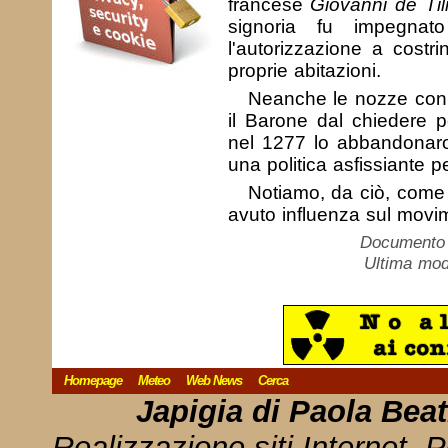
francese
Giovanni de Til
signoria fu impegna
l'autorizzazione a costri
proprie abitazioni.
Neanche le nozze con l
il Barone dal chiedere pe
nel 1277 lo abbandonaro
una politica asfissiante pe
Notiamo, da ciò, come f
avuto influenza sul movim
Documento c
Ultima mod
Homepage
Meteo
Web News
Cerca
Japigia di Paola Bea
Realizzazione siti Internet, P