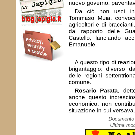
nuovo governo, paventavan
Da ciò non uscì ind
Tommaso Muia, convocat
agricoltori e di braccianti
dal rapporto delle Gua
Castello, lanciando acc
Emanuele.
A questo tipo di reazi
brigantaggio; diverso d
delle regioni settentrio
comune.
Rosario Parata
, det
anche questo increscio
economico, non contribuì
situazione in cui versava.
Documento c
Ultima mod