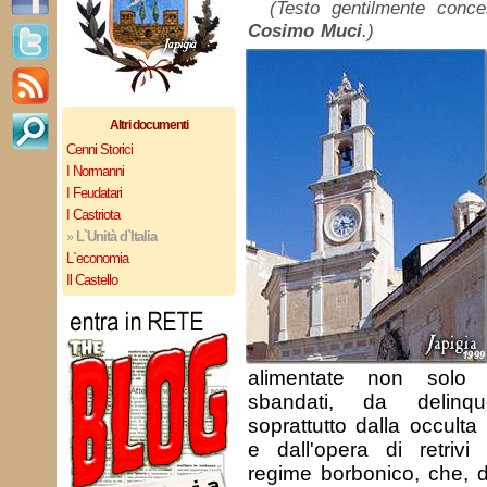
(Testo gentilmente con
Cosimo Muci
.)
Altri documenti
Cenni Storici
I Normanni
I Feudatari
I Castriota
»
L`Unità d`Italia
L`economia
Il Castello
alimentate non solo 
sbandati, da delinq
soprattutto dalla occulta 
e dall'opera di retrivi
regime borbonico, che, d