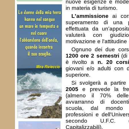
nuove esigenze e model
in materia di turismo.
L'ammissione
ai cors
superamento di una p
effettuata da un'apposi
valuterà con giudizi
motivazione e l'attitudine 
Ognuno dei due cor
1200 ore 2 semestri
(di
è rivolto a
n. 20 corsi
giovani e/o adulti con d
superiore.
Si svolgerà a partir
2005
e prevede la freq
(almeno il 70% delle
avvarranno di docenti
scuola, dal mondo d
professioni e dell'Univer
secondo U.F.C. (U
Capitalizzabili).