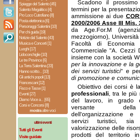
Scadono il prossim
Spiagge del Salento [45]
termini per la presentaz
Salento Megalitico [4]
Pro Loco Cutrofiano [8]
ammissione ai due
CORS
Posta elettronica [6]
2000/2006 Asse III Mis. 
Personaggi Salentini [10]
da Age.For.M (agenzi
Per chi guida [19]
mezzogiorno), Università
Notizie dal Salento [43]
Facoltà di Economia e
Musica e Concerti [1]
Luoghi [17]
Commerciale "A. Cezzi D
Lidoconchiglie [10]
insieme con la società W
Le tre Province [6]
per la innovazione e la g
La Terra Salentina [33]
dei servizi turistici
" e pe
Hanno scritto... [10]
Gli antichi popoli [13]
di promozione e comunica
Francescani [12]
Obiettivo dei corsi è 
Fisco e Tasse [1]
professionali
, tra le più
Eventi [27]
Diamo Voce a... [65]
del lavoro, in grado 
Corsi e Concorsi [8]
versante della
mostra
altre voci
dell'organizzazione e 
servizi turistici, s
ultimi eventi
valorizzazione delle risor
Tutti gli Eventi
prodotti del territorio 
Visite guidate