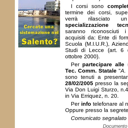
I corsi sono
complet
termine dei corsi, super
verrà rilasciato
specializzazione tecn
saranno riconosciuti
acquisiti da: Ente di fo
Scuola (M.I.U.R.), Azien
Studi di Lecce (art. 6 
ottobre 2000).
Per
partecipare alle 
Tec. Comm. Statale
"
A.
sono tenuti a present
28/02/2005
presso la se
Via Don Luigi Sturzo, n.
in Via Erriquez, n. 20.
Per
info
telefonare al
Oppure presso la segrete
Comunicato segnalato
Documento c