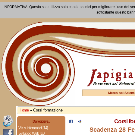
INFORMATIVA: Questo sito utilizza solo cookie tecnici per migliorare l'uso dei ser
sottostante questo bann
Meteo nel Salent
Home
»
Corsi formazione
Corsi f
Da leggere...
Virus informatici [14]
Scadenza 28 Fe
Sviluppo Web [10]