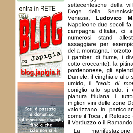
settecentesche della vil
Doge della Sereniss
Venezia,
Ludovico M
Napoleone due secoli fa 
campagna d'Italia, ci s
numerosi stand alles
assaggiare per esempio
della montagna, l'orzotto
i gamberi di fiume, i div
cotto croccante), la pit
pordenonese, gli splendi
Daniele, il cinghiale allo
umido, il "
radic di mo
coniglio allo spiedo, i d
pianura friulana. Il tu
migliori vini delle zone 
valorizzano in particolar
come il Tocai, il Refosco
il Verduzzo o il Ramandol
La manifestazion