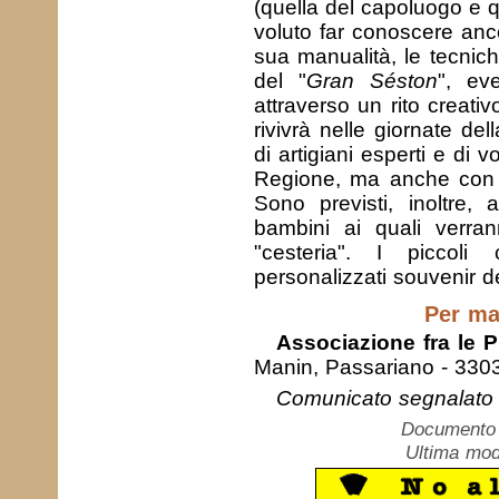
(quella del capoluogo e q
voluto far conoscere an
sua manualità, le tecnich
del "
Gran Séston
", ev
attraverso un rito creat
rivivrà nelle giornate de
di artigiani esperti e di 
Regione, ma anche con il 
Sono previsti, inoltre, 
bambini ai quali verra
"cesteria". I piccoli
personalizzati souvenir de
Per ma
Associazione fra le P
Manin, Passariano - 330
Comunicato segnalato 
Documento c
Ultima mod