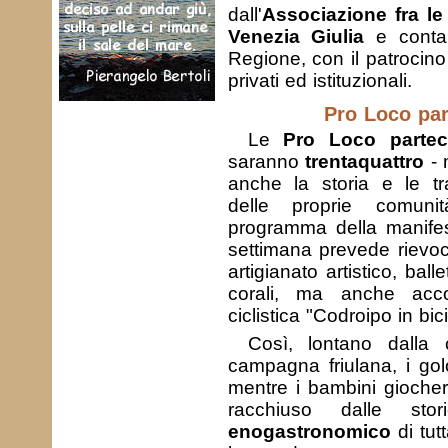
dall'
Associazione fra le
Venezia Giulia
e conta 
Regione, con il patrocino
privati ed istituzionali.
Pro Loco par
Le
Pro Loco parteci
saranno
trentaquattro
- 
anche la storia e le trad
delle proprie comunità.
programma della manifes
settimana prevede rievoc
artigianato artistico, ball
corali, ma anche accog
ciclistica "Codroipo in bic
Così, lontano dalla c
campagna friulana, i gol
mentre i bambini giocher
racchiuso dalle s
enogastronomico
di tut