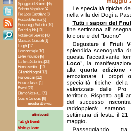
maggio 
Spiagge del Salento [45]
Le specialità tipiche d
Salento Megalitico [4]
nella villa dei Dogi a Pas
Pro Loco Cutrofiano [8]
Posta elettronica [6]
Tutti i sapori del Friu
Personaggi Salentini [10]
fine settimana all'insegna
Per chi guida [19]
folclore e del "buono"
Notizie dal Salento [43]
Musica e Concerti [1]
Degustare il
Friuli 
Luoghi [17]
splendida scenografia de
Lidoconchiglie [10]
questa l'accattivante for
Le tre Province [6]
La Terra Salentina [33]
Loco
", la manifestazio
Hanno scritto... [10]
alla
quarta edizione
c
Gli antichi popoli [13]
emozionare i propri o
Francescani [12]
specialità tipiche della
Fisco e Tasse [1]
Eventi [27]
valorizzate dalle Pro
Diamo Voce a... [65]
territorio. Rispetto agli 
Corsi e Concorsi [8]
del successo riscontra
mostra
altre voci
raddoppierà: saranno 
settimana di festa, il 2
ultimi eventi
maggio.
Tutti gli Eventi
Visite guidate
Passeggiando tra