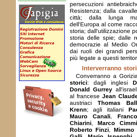
persecuzioni antiebraic
Resistenza; dalla cavalle
città; dalla lunga ma
dell'Europa al come racc
storia; dall'utilizzazione po
storia delle spie; dalle 
democrazie al Medio Ori
dai ruoli dei grandi per
più legate a questi territor
Interverranno stori
Converranno a Goriz
storici
: dagli inglesi
D
Donald Gurrey
all'isra
al francese
Jean Claude
austriaci
Thomas Ball
Krenn
; agli italiani
Pa
Mauro Canali
,
Franco
Chiarini
,
Marco Cimm
Roberto Finzi
,
Mimmo F
Galli
,
Mario Isnenghi