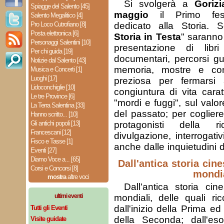
Si svolgerà a
Goriz
Spiagge del Salento [45]
maggio
il Primo festi
Salento Megalitico [4]
Pro Loco Cutrofiano [8]
dedicato alla Storia. 
Posta elettronica [6]
Storia in Testa
" saranno t
Personaggi Salentini [10]
presentazione di libr
Per chi guida [19]
documentari, percorsi gui
Notizie dal Salento [43]
memoria, mostre e con
Musica e Concerti [1]
Luoghi [17]
preziosa per fermarsi a
Lidoconchiglie [10]
congiuntura di vita cara
Le tre Province [6]
"mordi e fuggi", sul valor
La Terra Salentina [33]
del passato; per cogliere
Hanno scritto... [10]
Gli antichi popoli [13]
protagonisti della r
Francescani [12]
divulgazione, interrogativ
Fisco e Tasse [1]
anche dalle inquietudini 
Eventi [27]
Diamo Voce a... [65]
Dall'
antica storia cin
Corsi e Concorsi [8]
mondi
mostra
altre voci
Dall'antica storia ci
ultimi eventi
mondiali, delle quali ri
dall'inizio della Prima ed
Tutti gli Eventi
della Seconda; dall'es
Visite guidate