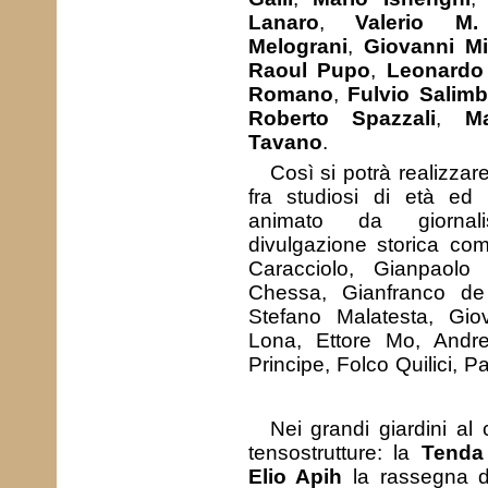
Lanaro
,
Valerio M.
Melograni
,
Giovanni Mi
Raoul Pupo
,
Leonardo
Romano
,
Fulvio Salimb
Roberto Spazzali
,
M
Tavano
.
Così si potrà realizzar
fra studiosi di età ed o
animato da giornali
divulgazione storica co
Caracciolo, Gianpaolo
Chessa, Gianfranco de T
Stefano Malatesta, Gi
Lona, Ettore Mo, Andrea
Principe, Folco Quilici, P
Nei grandi giardini al 
tensostrutture: la
Tenda
Elio Apih
la rassegna de