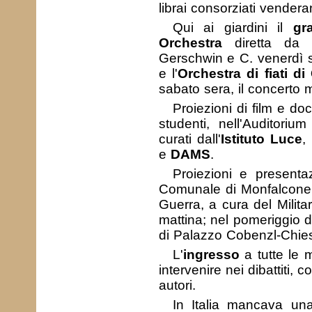
librai consorziati venderan
Qui ai giardini il
gr
Orchestra
diretta d
Gerschwin e C. venerdì s
e l'
Orchestra di fiati di
sabato sera, il concerto m
Proiezioni di film e doc
studenti, nell'Auditori
curati dall'
Istituto Luce
,
e
DAMS
.
Proiezioni e presentaz
Comunale di Monfalcone. 
Guerra, a cura del Milita
mattina; nel pomeriggio d
di Palazzo Cobenzl-Chie
L'
ingresso
a tutte le 
intervenire nei dibattiti, 
autori.
In Italia mancava una