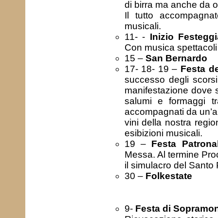
di birra ma anche da ot
Il tutto accompagnat
musicali.
11- -
Inizio Festegg
Con musica spettacoli 
15 –
San Bernardo
17- 18- 19 –
Festa de
successo degli scorsi
manifestazione dove si
salumi e formaggi tra
accompagnati da un’am
vini della nostra regi
esibizioni musicali.
19 –
Festa Patrona
Messa. Al termine Pr
il simulacro del Santo
30 –
Folkestate
9-
Festa di Sopramo