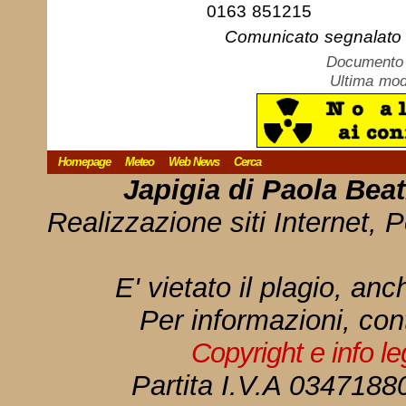
0163 851215
Comunicato segnalato 
Documento c
Ultima mod
Homepage
Meteo
Web News
Cerca
Japigia di Paola Bea
Realizzazione siti Internet, P
E' vietato il plagio, anc
Per informazioni, con
Copyright e info l
Partita I.V.A 034718