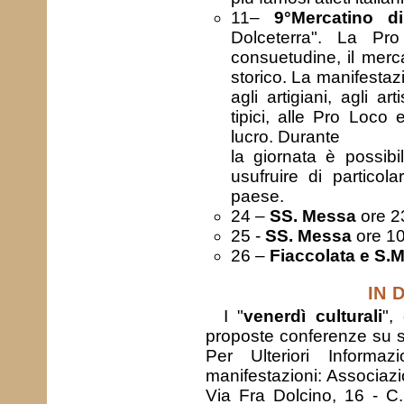
11–
9°Mercatino d
Dolceterra". La Pr
consuetudine, il merca
storico. La manifestaz
agli artigiani, agli art
tipici, alle Pro Loco
lucro. Durante
la giornata è possibi
usufruire di particol
paese.
24 –
SS. Messa
ore 2
25 -
SS. Messa
ore 10
26 –
Fiaccolata e S.M
IN D
I "
venerdì culturali
",
proposte conferenze su stor
Per Ulteriori Informaz
manifestazioni: Associazi
Via Fra Dolcino, 16 - C