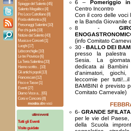
6 –
Pomeriggio in
Spiagge del Salento [45]
Centro Incontro
Salento Megalitico [4]
Pro Loco Cutrofiano [8]
Con il coro delle voci 
Posta elettronica [6]
e la Banda Giovanile
Personaggi Salentini [10]
8 -
GI
Per chi guida [19]
ENOGASTRONOMIC
Notizie dal Salento [43]
(info Comitato Carnev
Musica e Concerti [1]
Luoghi [17]
30 -
BALLO DEI BAM
Lidoconchiglie [10]
presso la palestra
Le tre Province [6]
Sesia. La giornata
La Terra Salentina [33]
dedicata ai Bambini c
Hanno scritto... [10]
Gli antichi popoli [13]
d'animatori, giochi
Francescani [12]
leccornie per tutti!
Fisco e Tasse [1]
BAMBINI è previsto pe
Eventi [27]
Comitato Carnevale)
Diamo Voce a... [65]
Corsi e Concorsi [8]
mostra
altre voci
FEBBR
6-
GRANDE SFILAT
ultimi eventi
per le vie del Paese,
Tutti gli Eventi
della Scuola impron
Visite guidate