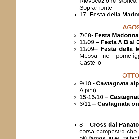
Rievocazione storica
Sopramonte
17-
Festa della Mado
AGOS
7/08-
Festa Madonna 
11/09 –
Festa AIB al 
11/09–
Festa della 
Messa nel pomeriggi
Castello
OTTO
9/10 -
Castagnata alp
Alpini)
15-16/10 –
Castagnat
6/11 –
Castagnata ora
8 –
Cross dal Panat
corsa campestre che ne
più famosi atleti italiani