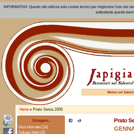
INFORMATIVA: Questo sito utilizza solo cookie tecnici per migliorare l'uso dei ser
sottostante questo bann
Meteo nel Salent
Home
»
Prato Sesia 2005
Prato S
Da leggere...
Virus informatici [14]
GENNA
Sviluppo Web [10]