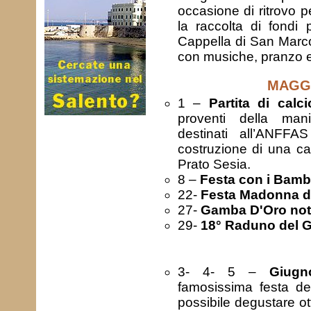
occasione di ritrovo p
la raccolta di fondi 
Cappella di San Marco.
con musiche, pranzo 
MAGG
1 –
Partita di calc
proventi della mani
destinati all’ANFFA
costruzione di una cas
Prato Sesia.
8 –
Festa con i Bambi
22-
Festa Madonna de
27-
Gamba D'Oro not
29-
18° Raduno del G
3- 4- 5 –
Giugn
famosissima festa del
possibile degustare otti