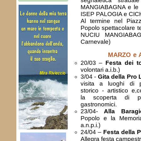
segnaletica stradal
MANGIABAGNA e le m
ISEP PALOGIA e CIC
Al termine nel Piaz
Popolo spettacolare t
NUCIU MANGIABAGNA
Carnevale)
MARZO e 
20/03 –
Festa dei tor
volontari a.i.b.)
3/04 -
Gita della Pro
visita a luoghi di p
storico - artistico e
la scoperta di pro
gastronomici.
23/04-
Alla Baragi
Popolo e la Memoria
a.n.p.i.)
24/04 –
Festa della 
Allegra festa campestr