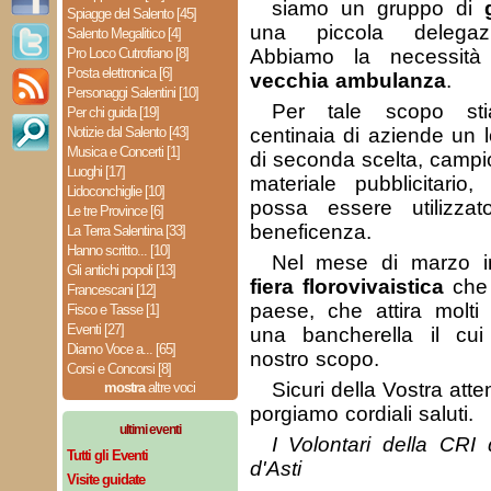
siamo un gruppo di
Spiagge del Salento [45]
una piccola delegazio
Salento Megalitico [4]
Pro Loco Cutrofiano [8]
Abbiamo la necessit
Posta elettronica [6]
vecchia ambulanza
.
Personaggi Salentini [10]
Per tale scopo st
Per chi guida [19]
Notizie dal Salento [43]
centinaia di aziende un l
Musica e Concerti [1]
di seconda scelta, campi
Luoghi [17]
materiale pubblicitari
Lidoconchiglie [10]
possa essere utilizz
Le tre Province [6]
beneficenza.
La Terra Salentina [33]
Hanno scritto... [10]
Nel mese di marzo i
Gli antichi popoli [13]
fiera florovivaistica
che 
Francescani [12]
paese, che attira molti v
Fisco e Tasse [1]
Eventi [27]
una bancherella il cui 
Diamo Voce a... [65]
nostro scopo.
Corsi e Concorsi [8]
Sicuri della Vostra att
mostra
altre voci
porgiamo cordiali saluti.
ultimi eventi
I Volontari della CRI 
Tutti gli Eventi
d'Asti
Visite guidate