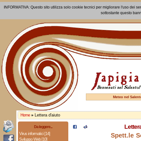
INFORMATIVA: Questo sito utilizza solo cookie tecnici per migliorare l'uso dei ser
sottostante questo bann
Meteo nel Salent
Home
»
Lettera d'aiuto
Letter
Da leggere...
Virus informatici [14]
Spett.le S
Sviluppo Web [10]