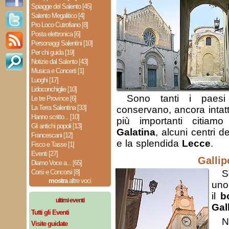
Spiagge del Salento [45]
Salento Megalitico [4]
Pro Loco Cutrofiano [8]
Posta elettronica [6]
Personaggi Salentini [10]
Per chi guida [19]
Notizie dal Salento [43]
Musica e Concerti [1]
Luoghi [17]
Lidoconchiglie [10]
Sono tanti i paes
Le tre Province [6]
La Terra Salentina [33]
conservano, ancora intatti, 
Hanno scritto... [10]
più importanti citiam
Gli antichi popoli [13]
Galatina
, alcuni centri d
Francescani [12]
e la splendida
Lecce
.
Fisco e Tasse [1]
Eventi [27]
Gallip
Diamo Voce a... [65]
Corsi e Concorsi [8]
S
mostra
altre voci
uno
il
b
ultimi eventi
Gall
Tutti gli Eventi
N
Visite guidate