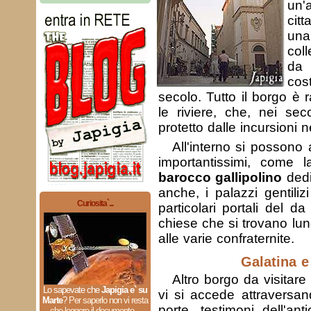
un'
cit
una
coll
da
co
secolo. Tutto il borgo è 
le riviere, che, nei sec
protetto dalle incursioni 
All'interno si posson
importantissimi, come la
barocco gallipolino
dedi
anche, i palazzi gentiliz
Curiosita`...
particolari portali del d
chiese che si trovano lun
alle varie confraternite.
Galatina e
Altro borgo da visitare
Lo sapevate che
Japigia e` su
vi si accede attraversan
Marte
?
Per saperlo non vi resta
porte, testimoni dell'ant
che leggere il documento...