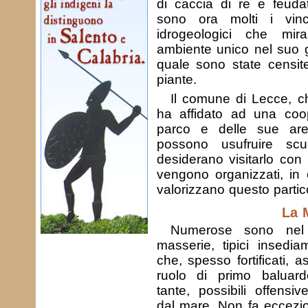
di caccia di re e feudat
sono ora molti i vinc
idrogeologici che mi
ambiente unico nel suo 
quale sono state censit
piante.
Il comune di Lecce, ch
ha affidato ad una coop
parco e delle sue are
possono usufruire sc
desiderano visitarlo con 
vengono organizzati, in 
valorizzano questo partic
La 
Numerose sono nel 
masserie, tipici insediam
che, spesso fortificati, 
ruolo di primo baluard
tante, possibili offensiv
dal mare. Non fa eccezi