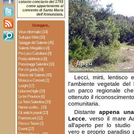
catasto conciario del 1755
come appartenente al
convento di Santa Maria
dell'Annunziata.
Da leggere...
Virus informatici [14]
Sviluppo Web [10]
Spiagge del Salento [45]
Salento Megalitico [4]
Pro Loco Cutrofiano [8]
Posta elettronica [6]
Personaggi Salentini [10]
Per chi guida [19]
Notizie dal Salento [43]
Lecci, mirti, lentisco 
Musica e Concerti [1]
l'ambiente vegetale del
Luoghi [17]
un parco regionale ch
Lidoconchiglie [10]
ottenuto il riconoscimento
Le tre Province [6]
La Terra Salentina [33]
comunitaria.
Hanno scritto... [10]
Distante
appena una
Gli antichi popoli [13]
Lecce
, verso il mare Ad
Francescani [12]
Fisco e Tasse [1]
all'aperto per lo studio
Eventi [27]
vero e proprio paradiso p