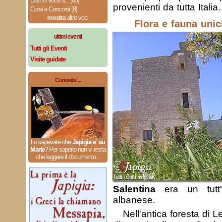
Diamo Voce a... [65]
provenienti da tutta Italia.
Corsi e Concorsi [8]
mostra
altre voci
Flora e fauna unic
ultimi eventi
Tutti gli Eventi
Visite guidate
Curiosita`...
Lo sapevate che
Japigia e` su
Marte
?
Per saperlo non vi resta
che leggere il documento...
Salentina
era un tutt
albanese.
Nell'antica foresta di 