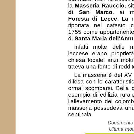
la
Masseria Rauccio
, s
di San Marco
, ai ma
Foresta di Lecce
. La 
riportata nel catasto c
1755 come appartenente
di
Santa Maria dell'Ann
Infatti molte delle 
leccese erano proprietà
chiesa locale; anzi molt
traeva una fonte di reddit
La masseria è del XV s
difesa con le caratteristi
ormai scomparsi. Bella
esempio di edilizia rural
l'allevamento del colomb
masseria possedeva una s
centinaia.
Documento c
Ultima mod