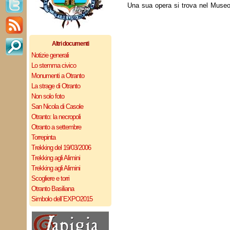
Una sua opera si trova nel Museo
Altri documenti
Notizie generali
Lo stemma civico
Monumenti a Otranto
La strage di Otranto
Non solo foto
San Nicola di Casole
Otranto: la necropoli
Otranto a settembre
Torrepinta
Trekking del 19/03/2006
Trekking agli Alimini
Trekking agli Alimini
Scogliere e torri
Otranto Basiliana
Simbolo dell`EXPO2015