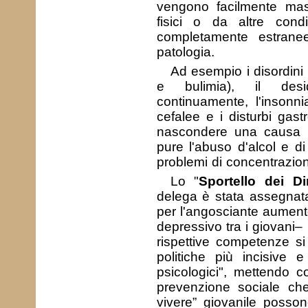
vengono facilmente mas
fisici o da altre cond
completamente estrane
patologia.
Ad esempio i disordini 
e bulimia), il desi
continuamente, l'insonnia
cefalee e i disturbi gast
nascondere una causa 
pure l'abuso d'alcol e d
problemi di concentrazione 
Lo "
Sportello dei Diri
delega è stata assegnat
per l'angosciante aumento 
depressivo tra i giovani– in
rispettive competenze s
politiche più incisive e 
psicologici", mettendo
prevenzione sociale che
vivere” giovanile posson