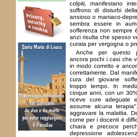
colpiti, manifestano int
soffrono di disturbi dell
ansioso o maniaco-depre
sembra essere in aumen
sofferenza non sempre è 
anzi risulta che spesso 
curata per vergogna o pre
Anche per questo p
ancora pochi i casi che 
in modo corretto e ancora
correttamente. Dal manife
cura del giovane soff
troppo tempo. In med
cinque anni, con un 30%
riceve cure adeguate
assume alcuna terapia
aggravare la malattia. De
come per i docenti è diffi
chiara e precoce perc
depressione adolescenz