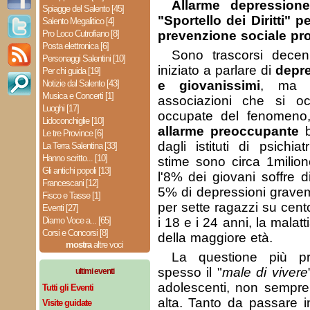
Allarme depressione
Spiagge del Salento [45]
"Sportello dei Diritti"
Salento Megalitico [4]
Pro Loco Cutrofiano [8]
prevenzione sociale pr
Posta elettronica [6]
Sono trascorsi dece
Personaggi Salentini [10]
iniziato a parlare di
depre
Per chi guida [19]
Notizie dal Salento [43]
e giovanissimi
, ma d
Musica e Concerti [1]
associazioni che si 
Luoghi [17]
occupate del fenomeno
Lidoconchiglie [10]
allarme preoccupante
b
Le tre Province [6]
dagli istituti di psichi
La Terra Salentina [33]
Hanno scritto... [10]
stime sono circa 1milion
Gli antichi popoli [13]
l'8% dei giovani soffre d
Francescani [12]
5% di depressioni graveme
Fisco e Tasse [1]
per sette ragazzi su cent
Eventi [27]
Diamo Voce a... [65]
i 18 e i 24 anni, la malat
Corsi e Concorsi [8]
della maggiore età.
mostra
altre voci
La questione più p
spesso il "
male di vivere
ultimi eventi
adolescenti, non sempre
Tutti gli Eventi
alta. Tanto da passare i
Visite guidate