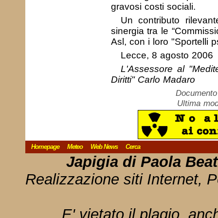
gravosi costi sociali.
Un contributo rileva
sinergia tra le “Commissio
Asl, con i loro "Sportelli p
Lecce, 8 agosto 2006
L'Assessore al "Medite
Diritti" Carlo Madaro
Documento c
Ultima mod
Homepage
Meteo
Web News
Cerca
Japigia di Paola Bea
Realizzazione siti Internet, P
E' vietato il plagio, anc