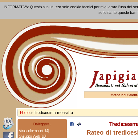
INFORMATIVA: Questo sito utilizza solo cookie tecnici per migliorare l'uso dei ser
sottostante questo bann
Meteo nel Salent
Home
»
Tredicesima mensilità
Tredicesima
Da leggere...
Virus informatici [14]
Rateo di tredices
Sviluppo Web [10]