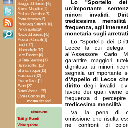
Lo "Sportello dei
Spiagge del Salento [45]
un’importante sente
Salento Megalitico [4]
Pro Loco Cutrofiano [8]
minori invalidi. Di
Posta elettronica [6]
tredicesima mensilità
Personaggi Salentini [10]
frequenza, agli interessi
Per chi guida [19]
monetaria sugli arretrati
Notizie dal Salento [43]
Musica e Concerti [1]
Lo “Sportello dei Dirit
Luoghi [17]
Lecce la cui delega 
Lidoconchiglie [10]
all’Assessore Carlo 
Le tre Province [6]
garantire maggiori tut
La Terra Salentina [33]
Hanno scritto... [10]
dignitosa ai minori ricono
Gli antichi popoli [13]
segnala un’importante 
Francescani [12]
d’Appello di Lecce che
Fisco e Tasse [1]
diritto
degli invalidi civ
Eventi [27]
Diamo Voce a... [65]
favore dei quali viene e
Corsi e Concorsi [8]
frequenza di percepir
mostra
altre voci
tredicesima mensilità
.
Val la pena di con
ultimi eventi
omissione che risulta es
Tutti gli Eventi
nei confronti di col
Visite guidate