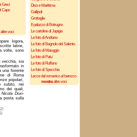
i Greci
Diso e Marittima
el Capo
Gallipoli
Grottaglie
Il palazzo di Botrugno
Le cartoline di Japigia
altre voci
Le foto di Andrano
ppare logora,
Le foto di Bagnolo del Salento
critte latine,
a volte, sono
Le foto di Maruggio
Le foto di Patu`
ù vecchia, sia
Le foto di Ruffano
rasformato in
Le foto di Specchia
 una fiorente
mune di Roma
Lecce dal romanico al barocco
nze popolari,
mostra
altre voci
 subito, nei
mo dei quali,
a
Nicola Doxi-
a posta sulla
2)
5)