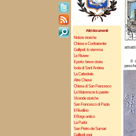
Altri documenti
Notizie storiche
Chiese e Confraternite
attrat
Gallipoli: lo stemma
Le Riviere
Il
Il porto: breve storia
pesche
Isola di Sant`Andrea
La Cattedrale
Altre Chiese
Chiesa di San Francesco
La Matonna te lu parete
Vicende storiche
San Francesco di Paola
Il Rivellino
Il Borgo antico
La Purità
San Pietro dei Samari
Gallipoli oggi