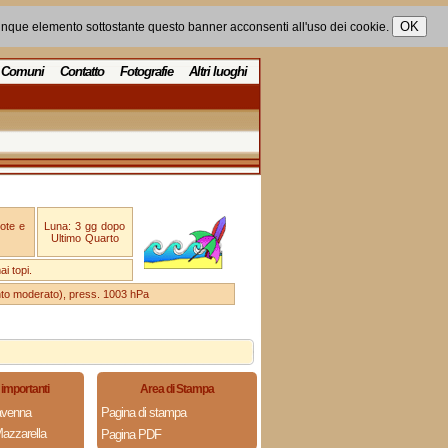
unque elemento sottostante questo banner acconsenti all'uso dei cookie.
Comuni
Contatto
Fotografie
Altri luoghi
ote e
Luna: 3 gg dopo
Ultimo Quarto
i topi.
ento moderato), press. 1003 hPa
importanti
Area di Stampa
avenna
Pagina di stampa
azzarella
Pagina PDF