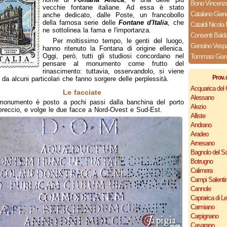
Bono Vincenz
vecchie fontane italiane. Ad essa è stato
Catalano Gian
anche dedicato, dalle Poste, un francobollo
della famosa serie delle
Fontane d'Italia
, che
Cataldi Nicola 
ne sottolinea la fama e l'importanza.
Consenti Bald
Per moltissimo tempo, le genti del luogo,
Genoino Vesp
hanno ritenuto la Fontana di origine ellenica.
Oggi, però, tutti gli studiosi concordano nel
Tommasi Giamb
pensare al monumento come frutto del
rinascimento: tuttavia, osservandolo, si viene
Prov. 
ti da alcuni particolari che fanno sorgere delle perplessità.
Acquarica del
Le facciate
Alessano
 monumento è posto a pochi passi dalla banchina del porto
Alezio
reccio, e volge le due facce a Nord-Ovest e Sud-Est.
Alliste
Andrano
Aradeo
Arnesano
Bagnolo del Sa
Botrugno
Calimera
Campi Salenti
Cannole
Caprarica di L
Carmiano
Carpignano
Casarano