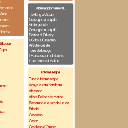
o
domenico
Ultimi aggiornamenti...
Maria
Trekking a Ostuni
Convegno a Lequile
assarre
Visite guidate
asiano
Convegno a Lequile
attista
Politica di Privacy
Il Griko a Casarano
di Lecce
Antiche casate
 Capo
Torre Belloluogo
I Francescani nel Salento
La ciminiera di Matino
Fotorassegne
Tutte le fotorassegne
Acaya la citta` fortificata
lento
Alessano
Alliste Felline e le marine
na
Barbarano e la piccola Leuca
Brindisi
ecce
Casarano
Castro
Corigliano d`Otranto