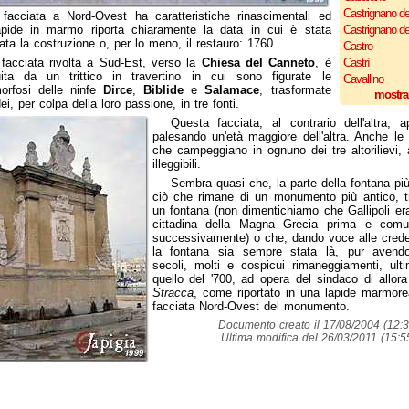
Castrignano de
 facciata a Nord-Ovest ha caratteristiche rinascimentali ed
apide in marmo riporta chiaramente la data in cui è stata
Castrignano d
uata la costruzione o, per lo meno, il restauro: 1760.
Castro
facciata rivolta a Sud-Est, verso la
Chiesa del Canneto
, è
Castrì
uita da un trittico in travertino in cui sono figurate le
Cavallino
orfosi delle ninfe
Dirce
,
Biblide
e
Salamace
, trasformate
mostra
ei, per colpa della loro passione, in tre fonti.
Questa facciata, al contrario dell'altra, a
palesando un'età maggiore dell'altra. Anche le s
che campeggiano in ognuno dei tre altorilievi, 
illeggibili.
Sembra quasi che, la parte della fontana pi
ciò che rimane di un monumento più antico, t
un fontana (non dimentichiamo che Gallipoli era
cittadina della Magna Grecia prima e co
successivamente) o che, dando voce alle crede
la fontana sia sempre stata là, pur avendo
secoli, molti e cospicui rimaneggiamenti, ulti
quello del '700, ad opera del sindaco di allor
Stracca
, come riportato in una lapide marmore
facciata Nord-Ovest del monumento.
Documento creato il 17/08/2004 (12:3
Ultima modifica del 26/03/2011 (15:5