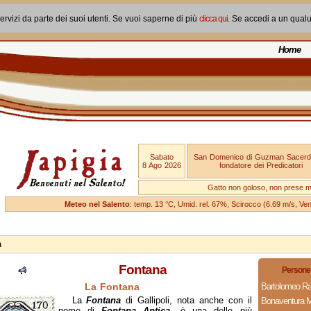
ervizi da parte dei suoi utenti. Se vuoi saperne di più
clicca qui
. Se accedi a un qual
Home
Sabato
San Domenico di Guzman Sacerd
8 Ago 2026
fondatore dei Predicatori
Gatto non goloso, non prese ma
Meteo nel Salento
: temp. 13 °C, Umid. rel. 67%, Scirocco (6.69 m/s, V
a
Fontana
Persone 
La Fontana
Bartolomeo R
La
Fontana
di Gallipoli, nota anche con il
Bonaventura M
nome di
Fontana Antica
, è una delle più