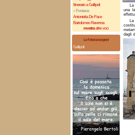
Itinerario a Gallipoli
La
una l
»
Fontana
effett
Antonietta De Pace
La 
Bartolomeo Ravenna
costit
mostra
altre voci
metam
dagli d
Le Fotorassegne!
Gallipoli