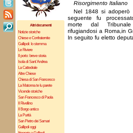
Risorgimento Italiano
Nel 1848 si adoperò pe
seguente fu processa
morte dal Tribunale
Altri documenti
rifugiandosi a Roma,in Gre
Notizie storiche
In seguito fu eletto deput
Chiese e Confraternite
Gallipoli: lo stemma
Le Riviere
Il porto: breve storia
Isola di Sant`Andrea
La Cattedrale
Altre Chiese
Chiesa di San Francesco
La Matonna te lu parete
Vicende storiche
San Francesco di Paola
Il Rivellino
Il Borgo antico
La Purità
San Pietro dei Samari
Gallipoli oggi
Itinerario a Gallipoli