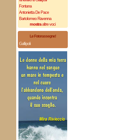
Fontana
Antonietta De Pace
Bartolomeo Ravenna
mostra
altre voci
Le Fotorassegne!
Gallipoli