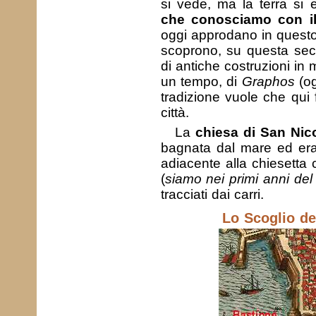
si vede, ma la terra si
che conosciamo con i
oggi approdano in questo 
scoprono, su questa secca
di antiche costruzioni in
un tempo, di
Graphos
(og
tradizione vuole che qui 
città.
La
chiesa di San Nic
bagnata dal mare ed era s
adiacente alla chiesetta 
(
siamo nei primi anni de
tracciati dai carri.
Lo Scoglio de