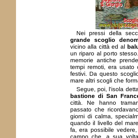
Nei pressi della sec
grande scoglio denom
vicino alla città ed al
bal
un riparo al porto stesso.
memorie antiche prende
tempi remoti, era usato da
festivi. Da questo scoglio
mare altri scogli che for
Segue, poi, l'isola detta
bastione di San Franc
città. Ne hanno traman
passato che ricordavano 
giorni di calma, specia
quando il livello del ma
fa, era possibile vedere,
campo che, a sua volta,