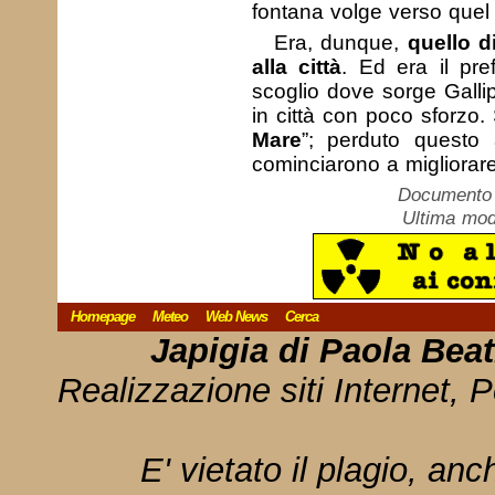
fontana volge verso quel
Era, dunque,
quello d
alla città
. Ed era il pre
scoglio dove sorge Gallip
in città con poco sforzo
Mare
”; perduto questo 
cominciarono a migliorare
Documento c
Ultima mod
Homepage
Meteo
Web News
Cerca
Japigia di Paola Bea
Realizzazione siti Internet, P
E' vietato il plagio, anc