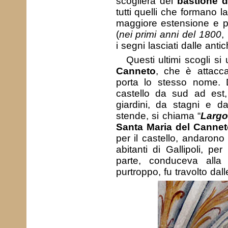
scogliera del
bastione 
tutti quelli che formano l
maggiore estensione e pie
(
nei primi anni del 1800
,
i segni lasciati dalle anti
Questi ultimi scogli s
Canneto
, che è attacca
porta lo stesso nome. 
castello da sud ad est
giardini, da stagni e d
stende, si chiama “
Largo
Santa Maria del Cannet
per il castello, andarono 
abitanti di Gallipoli, p
parte, conduceva alla 
purtroppo, fu travolto dal