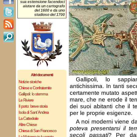
sua estensione facendoci
aiutare da un cartografo
del 1600 e da uno
studioso del 1700
Altri documenti
Gallipoli, lo sapp
Notizie storiche
antichissima. In tanti secol
Chiese e Confraternite
certamente mutato aspetto
Gallipoli: lo stemma
mare, che ne erode il terr
Le Riviere
dei suoi abitanti che il t
Il porto: breve storia
per le proprie esigenze.
Isola di Sant`Andrea
La Cattedrale
A noi moderni viene da
Altre Chiese
poteva presentarsi il terr
Chiesa di San Francesco
secoli passati
? Per dar
La Matonna te lu parete