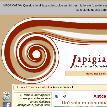
INFORMATIVA: Questo sito utilizza solo cookie tecnici per migliorare l'uso dei ser
sottostante questo bann
Meteo nel Salent
Home
»
I Comuni
»
Gallipoli
»
Antica Gallipoli
E` difficile immaginare
Antica 
come potrebbe essere
l'antica Gallipoli.
Un'isola in continua
Indaghiamo, quindi, sulla