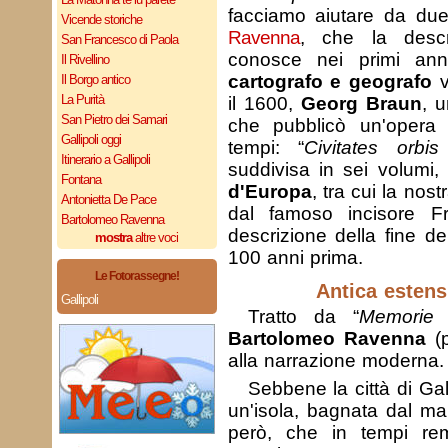
facciamo aiutare da due
Vicende storiche
Ravenna
, che la desc
San Francesco di Paola
conosce nei primi an
Il Rivellino
cartografo e geografo
v
Il Borgo antico
La Purità
il 1600,
Georg Braun
, u
San Pietro dei Samari
che pubblicò un'opera i
Gallipoli oggi
tempi: “
Civitates orbis
Itinerario a Gallipoli
suddivisa in sei volumi
Fontana
d'Europa
, tra cui la nost
Antonietta De Pace
dal famoso incisore F
Bartolomeo Ravenna
descrizione della fine 
mostra
altre voci
100 anni prima.
Le Fotorassegne!
Antica estensi
Gallipoli
Tratto da “
Memorie I
Bartolomeo Ravenna
(p
alla narrazione moderna.
Sebbene la città di Gal
un'isola, bagnata dal mar
però, che in tempi rem