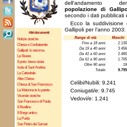
dell'andamento de
popolazione di Gallipo
secondo i dati pubblicati
Ecco la suddivisione 
Gallipoli per l'anno 2003:
Altri documenti
Range di età
Maschi
Notizie storiche
Fino a 18 anni
:
2.13
Chiese e Confraternite
Da 19 a 40 anni
:
3.45
Gallipoli: lo stemma
Da 41 a 60 anni
:
2.48
Le Riviere
Da 61 a 90 anni
:
1.70
Il porto: breve storia
Oltre 90 anni
:
1
Isola di Sant`Andrea
Totale
:
9.795
La Cattedrale
Altre Chiese
Celibi/Nubili: 9.241
Chiesa di San Francesco
Coniugati/e: 9.745
La Matonna te lu parete
Vicende storiche
Vedovi/e: 1.241
San Francesco di Paola
Il Rivellino
Il Borgo antico
La Purità
San Pietro dei Samari