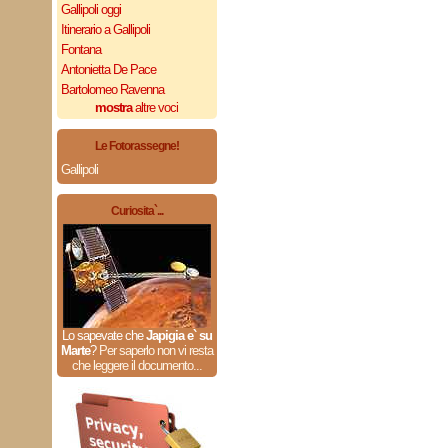
Gallipoli oggi
Itinerario a Gallipoli
Fontana
Antonietta De Pace
Bartolomeo Ravenna
mostra
altre voci
Le Fotorassegne!
Gallipoli
Curiosita`...
Lo sapevate che
Japigia e` su
Marte
?
Per saperlo non vi resta
che leggere il documento...