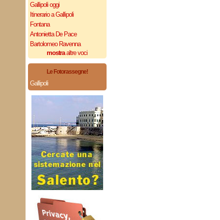
Gallipoli oggi
Itinerario a Gallipoli
Fontana
Antonietta De Pace
Bartolomeo Ravenna
mostra
altre voci
Le Fotorassegne!
Gallipoli