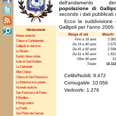
dell'andamento de
popolazione di Gallipo
secondo i dati pubblicati
Ecco la suddivisione 
Gallipoli per l'anno 2005:
Altri documenti
Range di età
Maschi
Notizie storiche
Fino a 18 anni
:
2.09
Chiese e Confraternite
Da 19 a 40 anni
:
3.57
Gallipoli: lo stemma
Da 41 a 60 anni
:
2.59
Le Riviere
Da 61 a 90 anni
:
1.82
Il porto: breve storia
Oltre 90 anni
:
3
Isola di Sant`Andrea
Totale
:
10.112
La Cattedrale
Altre Chiese
Celibi/Nubili: 9.472
Chiesa di San Francesco
Coniugati/e: 10.056
La Matonna te lu parete
Vicende storiche
Vedovi/e: 1.276
San Francesco di Paola
Il Rivellino
Il Borgo antico
La Purità
San Pietro dei Samari