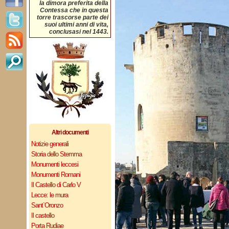
la dimora preferita della
Contessa che in questa
torre trascorse parte dei
suoi ultimi anni di vita,
conclusasi nel 1443.
Altri documenti
Notizie generali
Storia dello Stemma
Monumenti leccesi
Monumenti Romani
Il Castello di Carlo V
Lecce: le mura
Sant`Oronzo
Il castello
Porta Rudiae