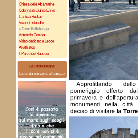
Chiesa delle Alcantarine
Colonna di Quinto Ennio
L`antica Rudiae
Vicende storiche
»
Torre Belloluogo
Antonello Coniger
Video dedicato a Lecce
Akathistos
Il Parco del Rauccio
Le Fotorassegne!
Lecce dal romanico al barocco
Approfittando de
pomeriggio offerto d
primavera e dell'apertura
monumenti nella città
deciso di visitare la
Torre