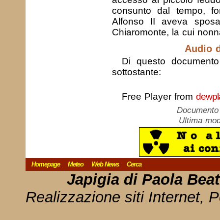
consunto dal tempo, fo
Alfonso II aveva sposa
Chiaromonte, la cui nonn
Audio 
Di questo documento è
sottostante:
Free Player from
dewpl
Documento c
Ultima mod
Homepage
Meteo
Web News
Cerca
Japigia di Paola Bea
Realizzazione siti Internet, P