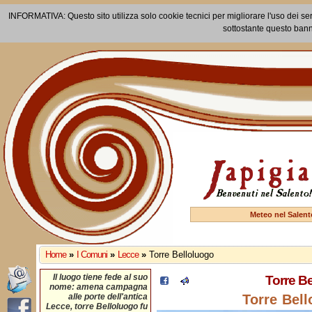
INFORMATIVA: Questo sito utilizza solo cookie tecnici per migliorare l'uso dei ser
sottostante questo bann
Meteo nel Salent
Home
»
I Comuni
»
Lecce
»
Torre Belloluogo
Il luogo tiene fede al suo
Torre B
nome: amena campagna
alle porte dell'antica
Torre Bell
Lecce, torre Belloluogo fu