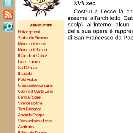
XVII sec.
Costruì a Lecce la ch
insieme all'architetto G
scolpì all'interno alcun
Altri documenti
della sua opera è rappres
Notizie generali
di San Francesco da Pao
Storia dello Stemma
Monumenti leccesi
Monumenti Romani
Il Castello di Carlo V
Lecce: le mura
Sant`Oronzo
Il castello
Porta Rudiae
Chiesa delle Alcantarine
Colonna di Quinto Ennio
L`antica Rudiae
Vicende storiche
Torre Belloluogo
Antonello Coniger
Video dedicato a Lecce
Akathistos
Il Parco del Rauccio