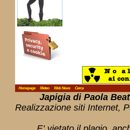
Homepage
Meteo
Web News
Cerca
Japigia di Paola Bea
Realizzazione siti Internet, P
E' vietato il plagio, anc