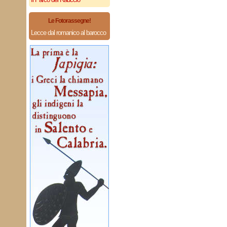
Le Fotorassegne!
Lecce dal romanico al barocco