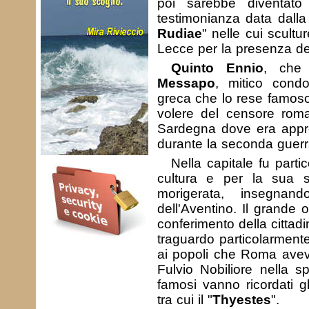
poi sarebbe diventato 
testimonianza data dall
Rudiae
" nelle cui scultu
Lecce per la presenza dei
Quinto Ennio
, che 
Messapo
, mitico cond
greca che lo rese famoso
volere del censore ro
Sardegna dove era appr
durante la seconda guerr
Nella capitale fu part
cultura e per la sua 
morigerata, insegna
dell'Aventino. Il grande o
conferimento della citta
traguardo particolarmen
ai popoli che Roma aveva
Fulvio Nobiliore nella sp
famosi vanno ricordati gl
tra cui il "
Thyestes
".