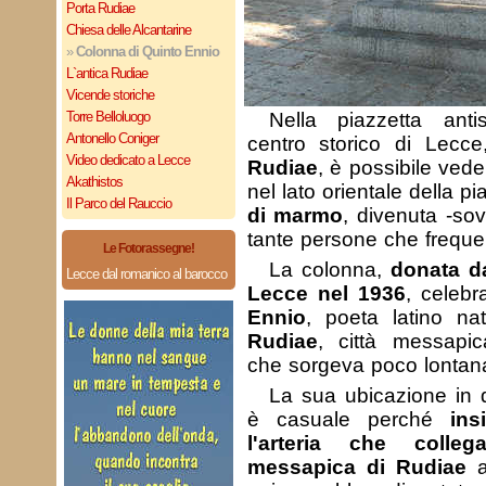
Porta Rudiae
Chiesa delle Alcantarine
»
Colonna di Quinto Ennio
L`antica Rudiae
Vicende storiche
Torre Belloluogo
Nella piazzetta antis
Antonello Coniger
centro storico di Lec
Video dedicato a Lecce
Rudiae
, è possibile vede
Akathistos
nel lato orientale della pi
Il Parco del Rauccio
di marmo
, divenuta -so
tante persone che frequen
Le Fotorassegne!
La colonna,
donata da
Lecce dal romanico al barocco
Lecce nel 1936
, celebr
Ennio
, poeta latino n
Rudiae
, città messapi
che sorgeva poco lontan
La sua ubicazione in 
è casuale perché
ins
l'arteria che colleg
messapica di Rudiae
a