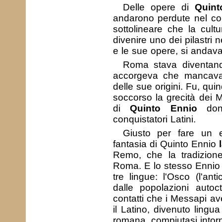
Delle opere di
Quint
andarono perdute nel cor
sottolineare che la cult
divenire uno dei pilastri n
e le sue opere, si andav
Roma stava diventan
accorgeva che mancava d
delle sue origini. Fu, qui
soccorso la grecità dei M
di
Quinto Ennio
dona
conquistatori Latini.
Giusto per fare un 
fantasia di Quinto Ennio
Remo, che la tradizione
Roma. E lo stesso Ennio 
tre lingue: l'Osco (l'anti
dalle popolazioni autoc
contatti che i Messapi 
il Latino, divenuto lingu
romana, compiutasi intor