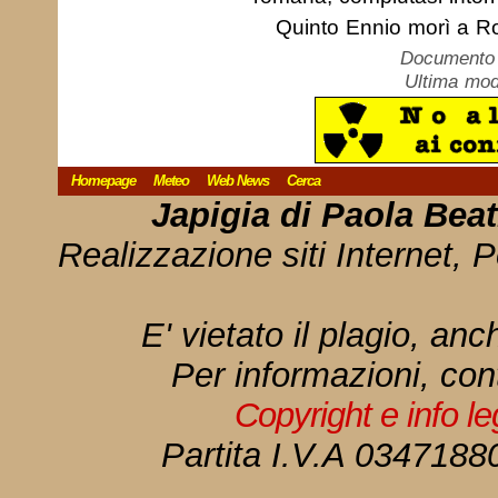
Quinto Ennio morì a Ro
Documento c
Ultima mod
Homepage
Meteo
Web News
Cerca
Japigia di Paola Bea
Realizzazione siti Internet, P
E' vietato il plagio, anc
Per informazioni, con
Copyright e info l
Partita I.V.A 034718