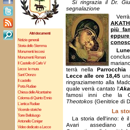
Si ringrazia il Dr. G
segnalazione
Verr
AKATHI
più fa
Altri documenti
eppure
Notizie generali
conos
Storia dello Stemma
Lun
Monumenti leccesi
concl
Monumenti Romani
mariano
Il Castello di Carlo V
terrà nella
Parrocchia
Lecce: le mura
Sant`Oronzo
Lecce alle ore 18,45
una
Il castello
ringraziamento alla Mado
Porta Rudiae
quale verrà cantato l'
Aka
Chiesa delle Alcantarine
famosi inni che la C
Colonna di Quinto Ennio
Theotokos
(Genitrice di D
L`antica Rudiae
Vicende storiche
La sto
Torre Belloluogo
La storia dell'inno: è i
Antonello Coniger
Avari assediano 
Video dedicato a Lecce