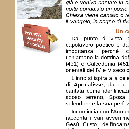
già e veniva cantato in 
notte conquistò un posto u
Chiesa viene cantato o re
il Vangelo, in segno di ri
Un c
Dal punto di vista le
capolavoro poetico e da
importanza, perché 
richiamano la dottrina def
(431) e Calcedonia (451)
orientali del IV e V secolo
L'inno si ispira alla c
di Apocalisse
, da cui
cantata come identifica
sposo terreno, Sposa v
splendore e la sua perfez
Incomincia con l'Annun
racconta i vari avvenime
Gesù Cristo, dell'incarn