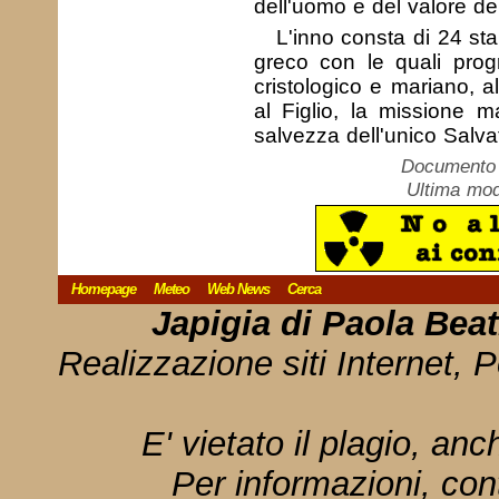
dell'uomo e del valore d
L'inno consta di 24 sta
greco con le quali prog
cristologico e mariano, 
al Figlio, la missione m
salvezza dell'unico Salva
Documento c
Ultima mod
Homepage
Meteo
Web News
Cerca
Japigia di Paola Bea
Realizzazione siti Internet, P
E' vietato il plagio, anc
Per informazioni, con