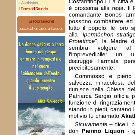
Costantinopoli. La città 
»
Akathistos
è prossima alla resa. Il 
Il Parco del Rauccio
comandante Bonos arma
possono combattere ed 
Le Fotorassegne!
tutto il popolo, le loro
Lecce dal romanico al barocco
alla "
Ipermàchon stratìg
Protettrice
", la Madre d
sembra volgere al 
l'imprevedibile: un 
distrugge l'armata pers
precipitosamente.
Commosso e pieno d
salvezza miracolosa dell
riunisce nella Chiesa de
Patriarca Sergio officia 
funzione di ringraziamento.
stando in piedi, cantano 
motivio fu chiamato
Akat
Sicuramente –
dice il 
don
Pierino Liquori
- q