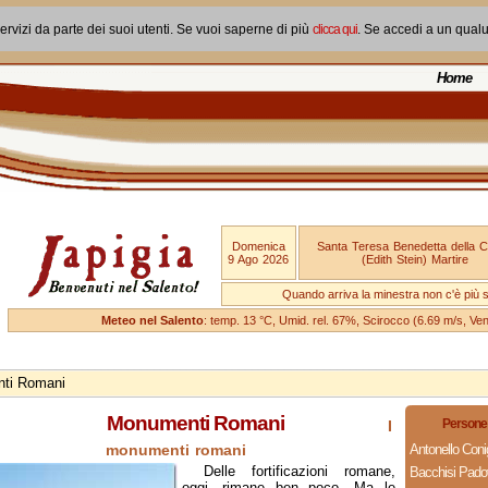
ervizi da parte dei suoi utenti. Se vuoi saperne di più
clicca qui
. Se accedi a un qual
Home
Domenica
Santa Teresa Benedetta della 
9 Ago 2026
(Edith Stein) Martire
Quando arriva la minestra non c'è più si
Meteo nel Salento
: temp. 13 °C, Umid. rel. 67%, Scirocco (6.69 m/s, V
ti Romani
Monumenti Romani
Persone 
I
monumenti romani
Antonello Coni
Delle fortificazioni romane,
Bacchisi Pad
oggi, rimane ben poco. Ma le