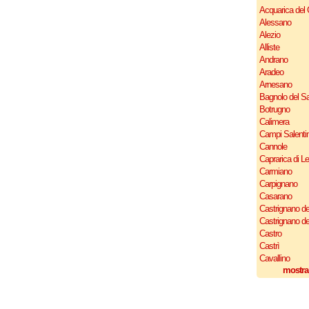
Acquarica del
Alessano
Alezio
Alliste
Andrano
Aradeo
Arnesano
Bagnolo del Sa
Botrugno
Calimera
Campi Salenti
Cannole
Caprarica di L
Carmiano
Carpignano
Casarano
Castrignano de
Castrignano d
Castro
Castrì
Cavallino
mostra