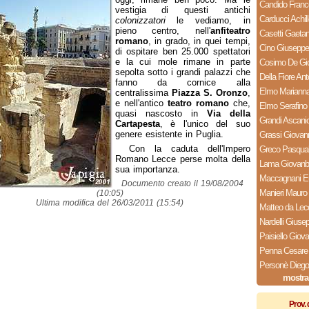
Candido Fran
vestigia di questi antichi
Carducci Achill
colonizzatori
le vediamo, in
pieno centro, nell'
anfiteatro
Casetti Gaeta
romano
, in grado, in quei tempi,
Cino Giuseppe
di ospitare ben 25.000 spettatori
e la cui mole rimane in parte
Cosimo De Gio
sepolta sotto i grandi palazzi che
Della Fiore Ant
fanno da cornice alla
Elmo Mariann
centralissima
Piazza S. Oronzo
,
e nell'antico
teatro romano
che,
Elmo Serafino
quasi nascosto in
Via della
Grandi Ascani
Cartapesta
, è l'unico del suo
genere esistente in Puglia.
Grassi Giovan
Con la caduta dell'Impero
Greco Pasqua
Romano Lecce perse molta della
Lama Giovanba
sua importanza.
Maccagnani E
Documento creato il 19/08/2004
Manieri Mauro
(10:05)
Ultima modifica del 26/03/2011 (15:54)
Matteo da Lec
Nardelli Giuse
Paisiello Giova
Penna Cesare
Personè Diego
mostra
Prov. 