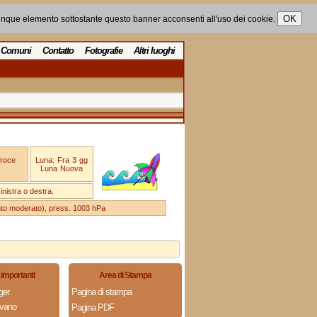
unque elemento sottostante questo banner acconsenti all'uso dei cookie.
Comuni
Contatto
Fotografie
Altri luoghi
Croce
Luna: Fra 3 gg
Luna Nuova
nistra o destra.
ento moderato), press. 1003 hPa
importanti
Area di Stampa
ger
Pagina di stampa
ovano
Pagina PDF