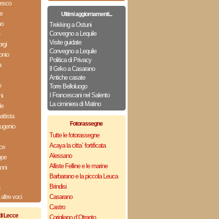
cesco
e
Ultimi aggiornamenti...
no
Trekking a Ostuni
Convegno a Lequile
Visite guidate
rgi
Convegno a Lequile
onio
Politica di Privacy
a
Il Griko a Casarano
Antiche casate
o
Torre Belloluogo
I Francescani nel Salento
ni
La ciminiera di Matino
le
ttista
Fotorassegne
ugenio
Tutte le fotorassegne
Acaya la citta` fortificata
ce
Alessano
ppe
Alliste Felline e le marine
nni
Barbarano e la piccola Leuca
Brindisi
altre voci
Casarano
Castro
di Lecce
Corigliano d`Otranto