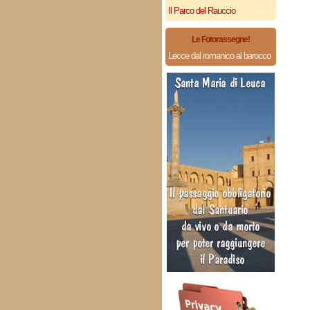
Il Parco del Rauccio
Le Fotorassegne!
Lecce dal romanico al barocco