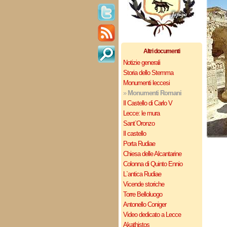
Altri documenti
Notizie generali
Storia dello Stemma
Monumenti leccesi
»
Monumenti Romani
Il Castello di Carlo V
Lecce: le mura
Sant`Oronzo
Il castello
Porta Rudiae
Chiesa delle Alcantarine
Colonna di Quinto Ennio
L`antica Rudiae
Vicende storiche
Torre Belloluogo
Antonello Coniger
Video dedicato a Lecce
Akathistos