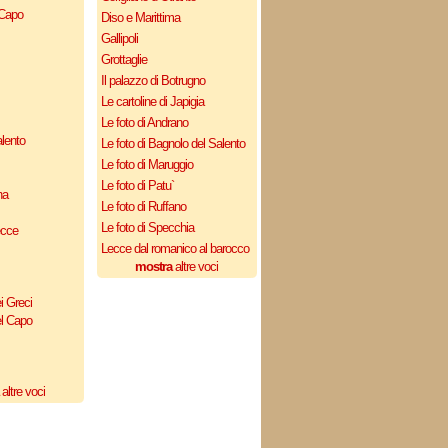
 Capo
Diso e Marittima
Gallipoli
Grottaglie
Il palazzo di Botrugno
Le cartoline di Japigia
Le foto di Andrano
lento
Le foto di Bagnolo del Salento
Le foto di Maruggio
Le foto di Patu`
na
Le foto di Ruffano
Le foto di Specchia
ecce
Lecce dal romanico al barocco
mostra
altre voci
i Greci
el Capo
altre voci