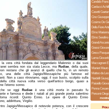
Candido Fran
Carducci Achill
Casetti Gaeta
Cino Giuseppe
Cosimo De Gio
Della Fiore Ant
Elmo Mariann
Elmo Serafino
Grandi Ascani
Grassi Giovan
Greco Pasqua
Lama Giovanba
 la vera città fondata dal leggendario
Malennio
o dai suoi
Maccagnani E
rranei sembra non sia stata Lecce, ma
Rudiae
, della quale,
Manieri Mauro
non restano che gli avanzi di quello che fu, in un remoto
Matteo da Lec
to, una delle città Japigio/Messapiche più famose ed
anti. Non a caso ritroviamo, oggi, il suo busto, scolpito sulla
Nardelli Giuse
della città nuova volta verso quell'antico borgo, quasi a
Paisiello Giova
rne l'eterno sonno.
Penna Cesare
che se oggi
Rudiae
è una
città morta
in passato fu
ante e famosa e diede i natali al più grande poeta salentino
Personè Diego
oma ricordi: Quinto Ennio. Le opere di Quinto Ennio
mostra
ono, addirittura, Virgilio.
ntro Japigio/Messapico di notevole potenza, con il crescere
Prov. 