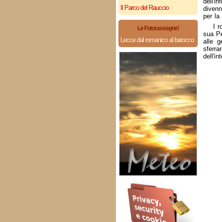
dell'i
Il Parco del Rauccio
divenn
per la
I r
Le Fotorassegne!
sua Pe
Lecce dal romanico al barocco
alle g
sferra
dell'i