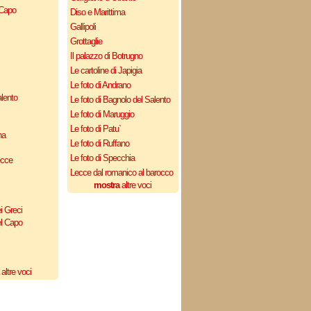
 Capo
Diso e Marittima
Gallipoli
Grottaglie
Il palazzo di Botrugno
Le cartoline di Japigia
Le foto di Andrano
lento
Le foto di Bagnolo del Salento
Le foto di Maruggio
Le foto di Patu`
na
Le foto di Ruffano
Le foto di Specchia
ecce
Lecce dal romanico al barocco
mostra
altre voci
i Greci
el Capo
altre voci