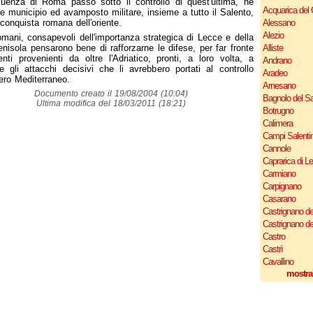
nfluenza di Roma passò sotto il controllo di quest'ultima, ne
Acquarica del
e municipio ed avamposto militare, insieme a tutto il Salento,
 conquista romana dell'oriente.
Alessano
Alezio
omani, consapevoli dell'importanza strategica di Lecce e della
nisola pensarono bene di rafforzarne le difese, per far fronte
Alliste
enti provenienti da oltre l'Adriatico, pronti, a loro volta, a
Andrano
re gli attacchi decisivi che li avrebbero portati al controllo
Aradeo
ntero Mediterraneo.
Arnesano
Documento creato il 19/08/2004 (10:04)
Bagnolo del Sa
Ultima modifica del 18/03/2011 (18:21)
Botrugno
Calimera
Campi Salenti
Cannole
Caprarica di L
Carmiano
Carpignano
Casarano
Castrignano de
Castrignano d
Castro
Castrì
Cavallino
mostra