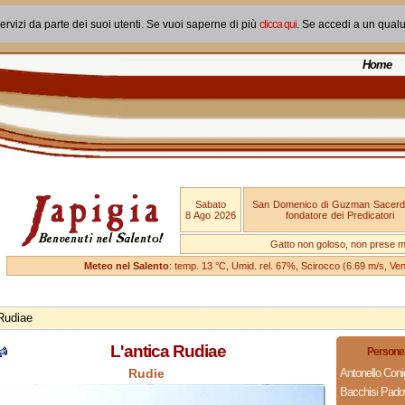
ervizi da parte dei suoi utenti. Se vuoi saperne di più
clicca qui
. Se accedi a un qual
Home
Sabato
San Domenico di Guzman Sacerd
8 Ago 2026
fondatore dei Predicatori
Gatto non goloso, non prese ma
Meteo nel Salento
: temp. 13 °C, Umid. rel. 67%, Scirocco (6.69 m/s, V
 Rudiae
L'antica Rudiae
Persone 
Rudie
Antonello Coni
Bacchisi Pad