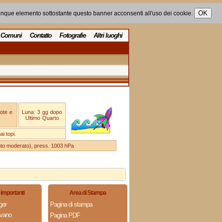
unque elemento sottostante questo banner acconsenti all'uso dei cookie.
Comuni
Contatto
Fotografie
Altri luoghi
ote e
Luna: 3 gg dopo
Ultimo Quarto
i topi.
ento moderato), press. 1003 hPa
importanti
Area di Stampa
ger
Pagina di stampa
ovano
Pagina PDF