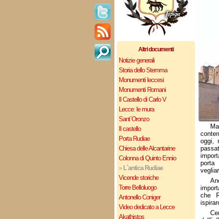
Altri documenti
Notizie generali
Storia dello Stemma
Monumenti leccesi
Monumenti Romani
Il Castello di Carlo V
Lecce: le mura
Sant`Oronzo
Ma
Il castello
conte
Porta Rudiae
oggi, 
Chiesa delle Alcantarine
passa
import
Colonna di Quinto Ennio
porta 
»
L`antica Rudiae
veglia
Vicende storiche
An
Torre Belloluogo
import
che R
Antonello Coniger
ispirar
Video dedicato a Lecce
Ce
Akathistos