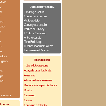
cesco
e
Ultimi aggiornamenti...
no
Trekking a Ostuni
Convegno a Lequile
Visite guidate
rgi
Convegno a Lequile
onio
Politica di Privacy
a
Il Griko a Casarano
Antiche casate
o
Torre Belloluogo
I Francescani nel Salento
ni
La ciminiera di Matino
le
ttista
Fotorassegne
ugenio
Tutte le fotorassegne
Acaya la citta` fortificata
ce
Alessano
ppe
Alliste Felline e le marine
nni
Barbarano e la piccola Leuca
Brindisi
altre voci
Casarano
Castro
di Lecce
Corigliano d`Otranto