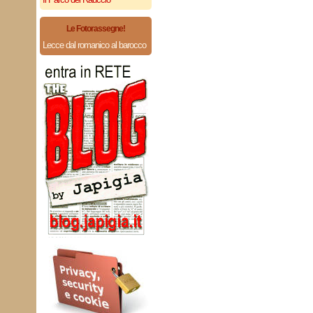
Le Fotorassegne!
Lecce dal romanico al barocco