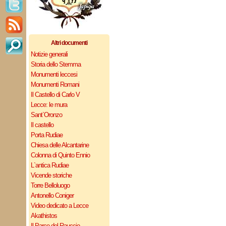
Altri documenti
Notizie generali
Storia dello Stemma
Monumenti leccesi
Monumenti Romani
Il Castello di Carlo V
Lecce: le mura
Sant`Oronzo
Il castello
Porta Rudiae
Chiesa delle Alcantarine
Colonna di Quinto Ennio
L`antica Rudiae
Vicende storiche
Torre Belloluogo
Antonello Coniger
Video dedicato a Lecce
Akathistos
Il Parco del Rauccio