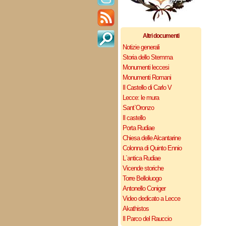
Altri documenti
Notizie generali
Storia dello Stemma
Monumenti leccesi
Monumenti Romani
Il Castello di Carlo V
Lecce: le mura
Sant`Oronzo
Il castello
Porta Rudiae
Chiesa delle Alcantarine
Colonna di Quinto Ennio
L`antica Rudiae
Vicende storiche
Torre Belloluogo
Antonello Coniger
Video dedicato a Lecce
Akathistos
Il Parco del Rauccio