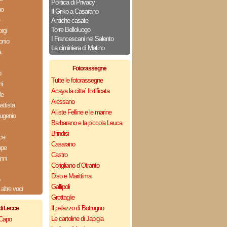
Politica di Privacy
no
Il Griko a Casarano
Antiche casate
Torre Belloluogo
rgi
I Francescani nel Salento
onio
La ciminiera di Matino
a
Fotorassegne
o
Tutte le fotorassegne
ni
Acaya la citta` fortificata
le
Alessano
ttista
Alliste Felline e le marine
ugenio
Barbarano e la piccola Leuca
Brindisi
ce
Casarano
ppe
Castro
nni
Corigliano d`Otranto
Diso e Marittima
Gallipoli
altre voci
Grottaglie
Il palazzo di Botrugno
di Lecce
Le cartoline di Japigia
 Capo