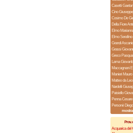
Casetti Gaeta
Cino Giuseppe
Cosimo De Gio
Della Fiore Ant
Elmo Mariann
Elmo Serafino
Grandi Ascani
Grassi Giovan
Greco Pasqua
Lama Giovanba
Maccagnani E
Manieri Mauro
Matteo da Lec
Nardelli Giuse
Paisiello Giova
Penna Cesare
Personè Diego
mostra
Prov. 
Acquarica del