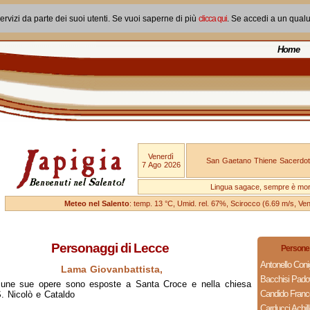
ervizi da parte dei suoi utenti. Se vuoi saperne di più
clicca qui
. Se accedi a un qual
Home
Venerdì
San Gaetano Thiene Sacerdot
7 Ago 2026
Lingua sagace, sempre è mo
Meteo nel Salento
: temp. 13 °C, Umid. rel. 67%, Scirocco (6.69 m/s, V
Personaggi di Lecce
Persone 
Antonello Coni
Lama Giovanbattista,
Bacchisi Pad
cune sue opere sono esposte a Santa Croce e nella chiesa
Candido Fran
. Nicolò e Cataldo
Carducci Achill