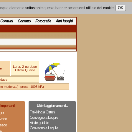
unque elemento sottostante questo banner acconsenti all'uso dei cookie.
Comuni
Contatto
Fotografie
Altri luoghi
Luna: 2 gg dopo
e
Ultimo Quarto
rdace.
ento moderato), press. 1003 hPa
importanti
Ultimi aggiornamenti...
Trekking a Ostuni
ger
Convegno a Lequile
ovano
Visite guidate
cesco
Convegno a Lequile
e