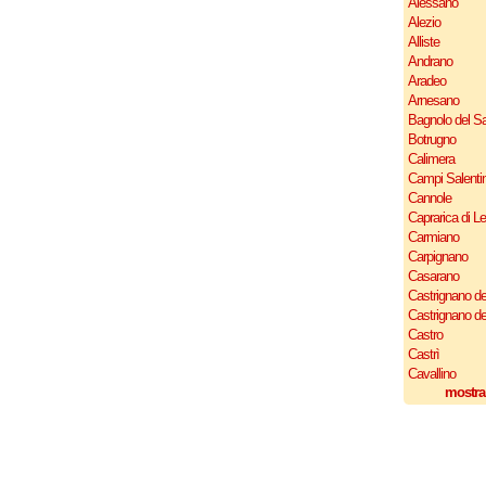
Alessano
Alezio
Alliste
Andrano
Aradeo
Arnesano
Bagnolo del Sa
Botrugno
Calimera
Campi Salenti
Cannole
Caprarica di L
Carmiano
Carpignano
Casarano
Castrignano de
Castrignano d
Castro
Castrì
Cavallino
mostra