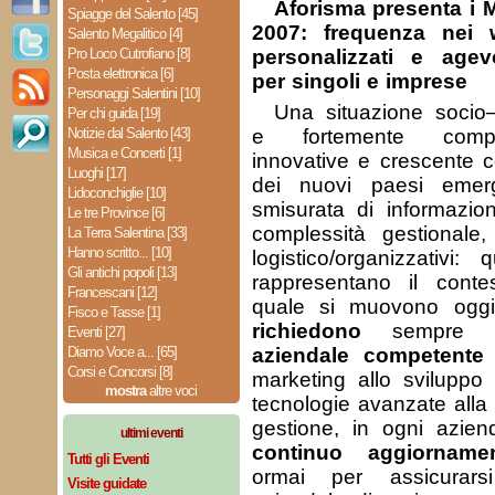
Aforisma presenta 
Spiagge del Salento [45]
2007: frequenza nei 
Salento Megalitico [4]
Pro Loco Cutrofiano [8]
personalizzati e agevo
Posta elettronica [6]
per singoli e imprese
Personaggi Salentini [10]
Una situazione socio–
Per chi guida [19]
Notizie dal Salento [43]
e fortemente compet
Musica e Concerti [1]
innovative e crescente 
Luoghi [17]
dei nuovi paesi emerg
Lidoconchiglie [10]
smisurata di informazion
Le tre Province [6]
complessità gestionale,
La Terra Salentina [33]
Hanno scritto... [10]
logistico/organizzativi:
Gli antichi popoli [13]
rappresentano il conte
Francescani [12]
quale si muovono ogg
Fisco e Tasse [1]
richiedono
sempre
Eventi [27]
Diamo Voce a... [65]
aziendale competente 
Corsi e Concorsi [8]
marketing allo sviluppo 
mostra
altre voci
tecnologie avanzate alla 
gestione, in ogni azie
ultimi eventi
continuo aggiorname
Tutti gli Eventi
ormai per assicurars
Visite guidate