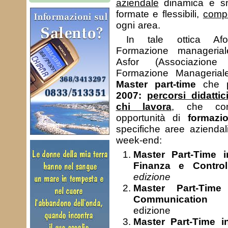
aziendale
dinamica e sn
formate e flessibili,
comp
ogni area.
In tale ottica Af
Formazione manageria
Asfor (Associazione
Formazione Manageriale
Master part-time
che p
2007:
percorsi didatti
chi lavora
, che con
opportunità di
formazi
specifiche aree aziendal
week-end:
Master Part-Time i
Finanza e Control
edizione
Master Part-Tim
Communication 
edizione
Master Part-Time i