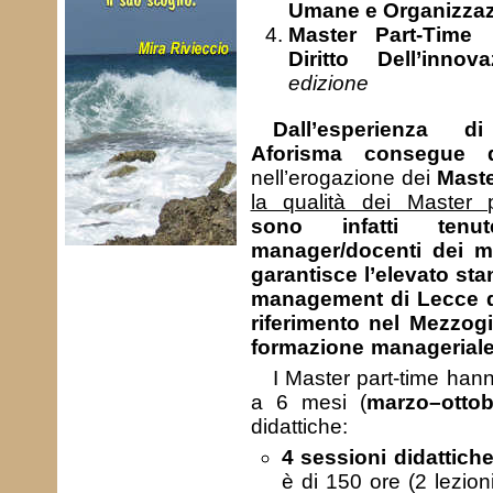
Umane e Organizza
Master Part-Time
Diritto Dell’innov
edizione
Dall’esperienza 
Aforisma consegue 
nell’erogazione dei
Maste
la qualità dei Master p
sono infatti tenu
manager/docenti dei ma
garantisce l’elevato sta
management di Lecce d
riferimento nel Mezzogi
formazione manageriale
I Master part-time han
a 6 mesi (
marzo–otto
didattiche:
4 sessioni didattiche
è di 150 ore (2 lezion