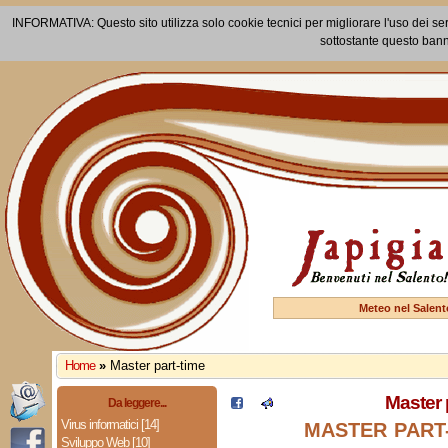
INFORMATIVA: Questo sito utilizza solo cookie tecnici per migliorare l'uso dei ser
sottostante questo bann
Meteo nel Salent
Home
»
Master part-time
Master 
Da leggere...
Virus informatici [14]
MASTER PART-
Sviluppo Web [10]