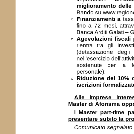
miglioramento delle
Bando su www.regionep
Finanziamenti a
tass
fino a 72 mesi, attra
Banca Arditi Galati – 
Agevolazioni fiscali
rientra tra gli invest
(detassazione degli u
nell’esercizio dell’atti
sostenute per la f
personale);
Riduzione del 10% d
iscrizioni formalizzat
Alle imprese intere
Master
di Aforisma opp
I Master part-time p
presentare subito la pr
Comunicato segnalato d