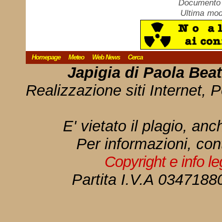
Documento c
Ultima mod
Homepage
Meteo
Web News
Cerca
Japigia di Paola Bea
Realizzazione siti Internet, P
E' vietato il plagio, anc
Per informazioni, con
Copyright e info l
Partita I.V.A 034718