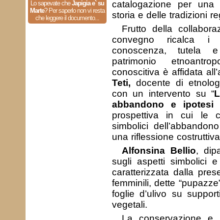
catalogazione per una c
Lo sapevate che
Japigia e` su
Marte
?
Per saperlo non vi resta
storia e delle tradizioni re
che leggere il documento...
Frutto della collaboraz
convegno ricalca i t
conoscenza, tutela e
patrimonio etnoantrop
conoscitiva è affidata all’
Teti,
docente di etnolog
con un intervento su “
L
abbandono e ipotesi d
prospettiva in cui le c
simbolici dell’abbandon
una riflessione costruttiv
Alfonsina Bellio
, dip
sugli aspetti simbolici e
caratterizzata dalla pre
femminili, dette “pupazze
foglie d’ulivo su support
vegetali.
La conservazione e il