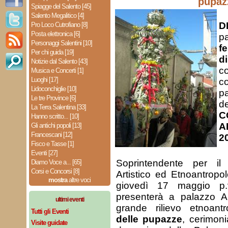
pupaz
Spiagge del Salento [45]
Salento Megalitico [4]
D
Pro Loco Cutrofiano [8]
Posta elettronica [6]
pa
Personaggi Salentini [10]
f
Per chi guida [19]
d
Notizie dal Salento [43]
c
Musica e Concerti [1]
Luoghi [17]
c
Lidoconchiglie [10]
pa
Le tre Province [6]
d
La Terra Salentina [33]
C
Hanno scritto... [10]
A
Gli antichi popoli [13]
Francescani [12]
2
Fisco e Tasse [1]
Eventi [27]
Soprintendente per il 
Diamo Voce a... [65]
Corsi e Concorsi [8]
Artistico ed Etnoantropol
mostra
altre voci
giovedì 17 maggio p.
presenterà a palazzo 
ultimi eventi
grande rilievo etnoant
Tutti gli Eventi
delle pupazze
, cerimoni
Visite guidate