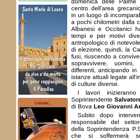
domenica delle Palme 
centro dell’area grecani
in un luogo di incomparab
a pochi chilometri dalla c
Albanesi e Occitanici h
tempi e per motivi dive
antropologico di notevol
di elezione, quindi, la Ca
fusi, riuscendo a conviv
sopravvivere, uomini,
differenti, anticipando i
istanze attuali legate all’
di culture diverse.
I lavori inizierann
Soprintendente
Salvator
Curiosita`...
di Bova
Leo Giovanni A
Subito dopo interve
responsabile del settor
della Soprintendenza P.S
che si soffermerà sul