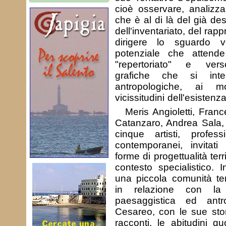
cioè osservare, analizz
che è al di là del già des
dell'inventariato, del rap
dirigere lo sguardo v
potenziale che attend
"repertoriato" e vers
grafiche che si int
antropologiche, ai m
vicissitudini dell'esistenza
Meris Angioletti, Fran
Catanzaro, Andrea Sal
cinque artisti, profess
contemporanei, invitati
forme di progettualità terri
contesto specialistico. 
una piccola comunità t
in relazione con la 
paesaggistica ed antr
Cesareo, con le sue storie
racconti, le abitudini q