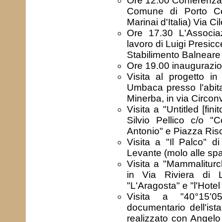
Ore 12.00 Conferenz
Comune di Porto Ce
Marinai d'Italia) Via Ci
Ore 17.30 L'Associa
lavoro di Luigi Presic
Stabilimento Balneare B
Ore 19.00 inaugurazio
Visita al progetto in
Umbaca presso l'abitaz
Minerba, in via Circon
Visita a "Untitled [fini
Silvio Pellico c/o 
Antonio" e Piazza Ris
Visita a "Il Palco" d
Levante (molo alle spa
Visita a "Mammaliturch
in Via Riviera di L
"L'Aragosta" e "l'Hote
Visita a "40°15'05
documentario dell'ista
realizzato con Angelo 