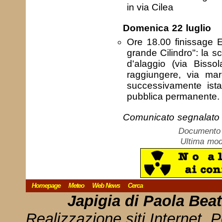
in via Cilea
Domenica 22 luglio
Ore 18.00 finissage E
grande Cilindro": la sc
d'alaggio (via Bisso
raggiungere, via mare
successivamente istal
pubblica permanente.
Comunicato segnalato 
Documento c
Ultima mod
Homepage
Meteo
Web News
Cerca
Japigia di Paola Bea
Realizzazione siti Internet, P