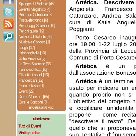
Artética. Descrivere
Spiagge del Salento [45]
Angioletti, Francesc
Salento Megalitico [4]
Pro Loco Cutrofiano [8]
Catanzaro, Andrea Sa
Posta elettronica [6]
cura di Katia Angue
Personaggi Salentini [10]
Poggianti
Per chi guida [19]
Notizie dal Salento [43]
Porto Cesareo inaug
Musica e Concerti [1]
ore 19.00 1-22 luglio 20
Luoghi [17]
della Provincia di Lecc
Lidoconchiglie [10]
Comune di Porto Cesare
Le tre Province [6]
La Terra Salentina [33]
Artética
è un prog
Hanno scritto... [10]
dall'associazione Bonaso
Gli antichi popoli [13]
Francescani [12]
Artética
è un termine d
Fisco e Tasse [1]
usato per indicare un e
Eventi [27]
quando proprio non si r
Diamo Voce a... [65]
L'obiettivo del progetto 
Corsi e Concorsi [8]
e codificare un'identità
mostra
altre voci
propone - come recita 
ultimi eventi
"descrivere il resto". De
Tutti gli Eventi
quello che si proponev
Visite guidate
suo Tentative d'épuisemen