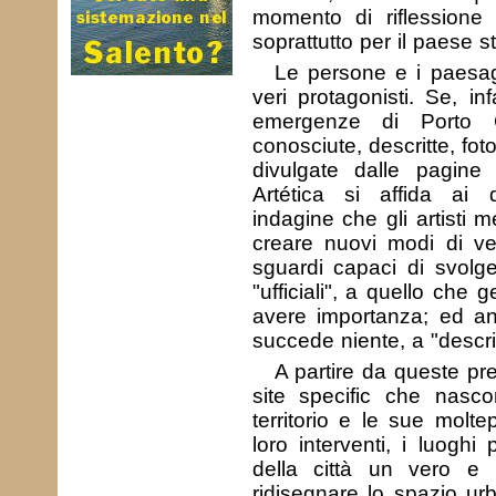
momento di riflessione 
soprattutto per il paese s
Le persone e i paesagg
veri protagonisti. Se, inf
emergenze di Porto 
conosciute, descritte, fot
divulgate dalle pagine d
Artética si affida ai d
indagine che gli artisti 
creare nuovi modi di ve
sguardi capaci di svolg
"ufficiali", a quello ch
avere importanza; ed a
succede niente, a "descriv
A partire da queste pr
site specific che nasco
territorio e le sue moltepl
loro interventi, i luoghi
della città un vero e pr
ridisegnare lo spazio u