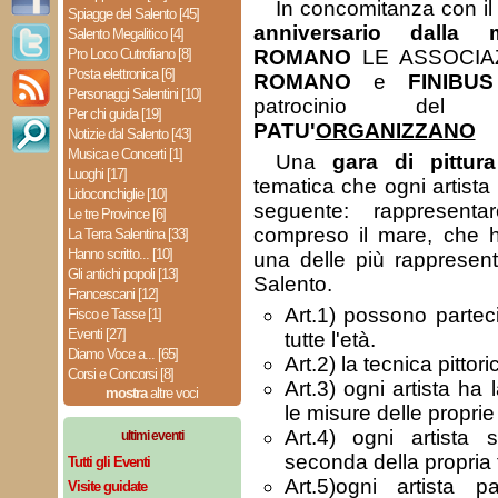
In concomitanza con i
Spiagge del Salento [45]
anniversario dalla 
Salento Megalitico [4]
Pro Loco Cutrofiano [8]
ROMANO
LE ASSOCIA
Posta elettronica [6]
ROMANO
e
FINIBU
Personaggi Salentini [10]
patrocinio de
Per chi guida [19]
PATU'
ORGANIZZANO
Notizie dal Salento [43]
Musica e Concerti [1]
Una
gara di pittur
Luoghi [17]
tematica che ogni artista
Lidoconchiglie [10]
seguente: rappresenta
Le tre Province [6]
compreso il mare, che h
La Terra Salentina [33]
Hanno scritto... [10]
una delle più rappresent
Gli antichi popoli [13]
Salento.
Francescani [12]
Art.1) possono partecipa
Fisco e Tasse [1]
Eventi [27]
tutte l'età.
Diamo Voce a... [65]
Art.2) la tecnica pittori
Corsi e Concorsi [8]
Art.3) ogni artista ha 
mostra
altre voci
le misure delle proprie 
Art.4) ogni artista
ultimi eventi
seconda della propria 
Tutti gli Eventi
Art.5)ogni artista p
Visite guidate