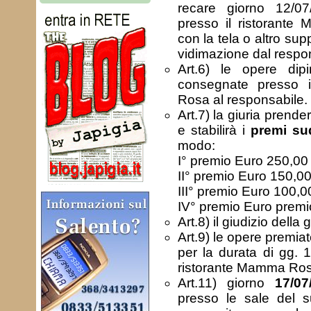
recare giorno 12/07
presso il ristorante
con la tela o altro supp
vidimazione dal respon
Art.6) le opere dip
consegnate presso i
Rosa al responsabile.
Art.7) la giuria prende
e stabilirà i
premi sud
modo:
I° premio Euro 250,00
II° premio Euro 150,0
III° premio Euro 100,0
IV° premio Euro premi
Art.8) il giudizio della 
Art.9) le opere premia
per la durata di gg. 
ristorante Mamma Ros
Art.11) giorno
17/07
presso le sale del su