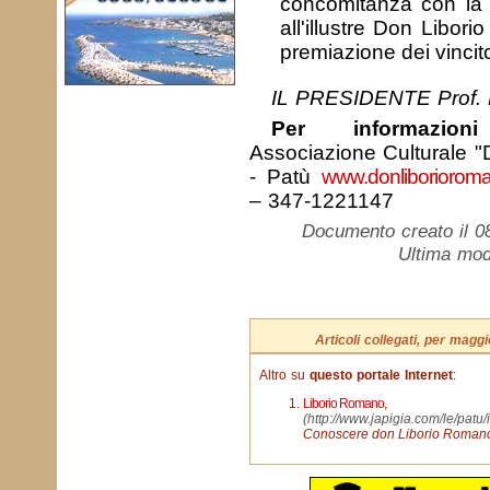
concomitanza con la 
all'illustre Don Libo
premiazione dei vincito
IL PRESIDENTE Prof. 
Per informazion
Associazione Culturale 
- Patù
www.donliborioroman
– 347-1221147
Documento creato il 0
Ultima mod
Articoli collegati, per mag
Altro su
questo portale Internet
:
Liborio Romano
,
(http://www.japigia.com/le/pat
Conoscere don Liborio Roman