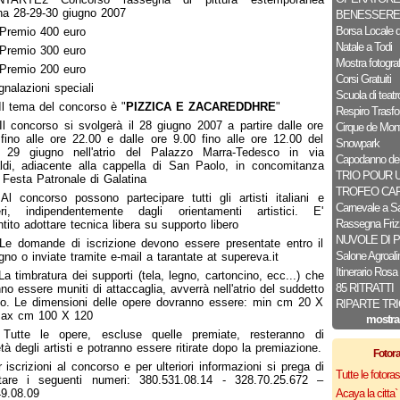
na 28-29-30 giugno 2007
BENESSERE
Borsa Locale d
 Premio 400 euro
Natale a Todi
 Premio 300 euro
Mostra fotograf
 Premio 200 euro
Corsi Gratuiti
nalazioni speciali
Scuola di teatr
Il tema del concorso è "
PIZZICA E ZACAREDDHRE
"
Respiro Trasfo
Il concorso si svolgerà il 28 giugno 2007 a partire dalle ore
Cirque de Mont
fino alle ore 22.00 e dalle ore 9.00 fino alle ore 12.00 del
Snowpark
o 29 giugno nell'atrio del Palazzo Marra-Tedesco in via
Capodanno dei
ldi, adiacente alla cappella di San Paolo, in concomitanza
TRIO POUR 
 Festa Patronale di Galatina
TROFEO CA
Al concorso possono partecipare tutti gli artisti italiani e
Carnevale a Sa
ieri, indipendentemente dagli orientamenti artistici. E'
Rassegna Frizz
tito adottare tecnica libera su supporto libero
NUVOLE DI 
 Le domande di iscrizione devono essere presentate entro il
Salone Agroal
gno o inviate tramite e-mail a tarantate at supereva.it
Itinerario Rosa
La timbratura dei supporti (tela, legno, cartoncino, ecc...) che
85 RITRATTI
no essere muniti di attaccaglia, avverrà nell'atrio del suddetto
o. Le dimensioni delle opere dovranno essere: min cm 20 X
RIPARTE TRI
max cm 100 X 120
mostra
 Tutte le opere, escluse quelle premiate, resteranno di
età degli artisti e potranno essere ritirate dopo la premiazione.
Fotor
 iscrizioni al concorso e per ulteriori informazioni si prega di
Tutte le fotor
ttare i seguenti numeri: 380.531.08.14 - 328.70.25.672 –
9.08.09
Acaya la citta` f