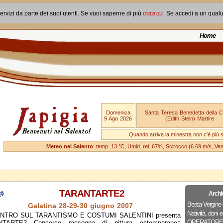
ervizi da parte dei suoi utenti. Se vuoi saperne di più
clicca qui
. Se accedi a un qual
Home
Domenica
Santa Teresa Benedetta della 
9 Ago 2026
(Edith Stein) Martire
Quando arriva la minestra non c'è più si
Meteo nel Salento
: temp. 13 °C, Umid. rel. 67%, Scirocco (6.69 m/s, V
TARANTARTE2
Archi
Beata Vergine 
Galatina 28-29-30 giugno 2007
Natività, doni e
NTRO SUL TARANTISMO E COSTUMI SALENTINI presenta
OPERATORE
TARTE2 Concorso rassegna di pittura estemporanea