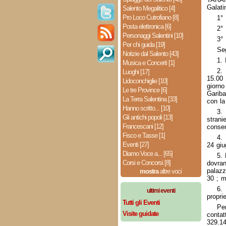
Galati
Salento Megalitico [4]
Pro Loco Cutrofiano [8]
1°
Posta elettronica [6]
2°
Personaggi Salentini [10]
3°
Per chi guida [19]
Seg
Notizie dal Salento [43]
1. 
Musica e Concerti [1]
2. 
Luoghi [17]
15.00 
Lidoconchiglie [10]
giorn
Le tre Province [6]
Gariba
La Terra Salentina [33]
con la
Hanno scritto... [10]
3. 
Gli antichi popoli [13]
stran
Francescani [12]
consen
Fisco e Tasse [1]
4.
Eventi [27]
24 giu
Diamo Voce a... [65]
5. 
Corsi e Concorsi [8]
dovran
palazz
mostra
altre voci
30 ; 
6.
ultimi eventi
propri
Tutti gli Eventi
Per
Visite guidate
conta
329.14