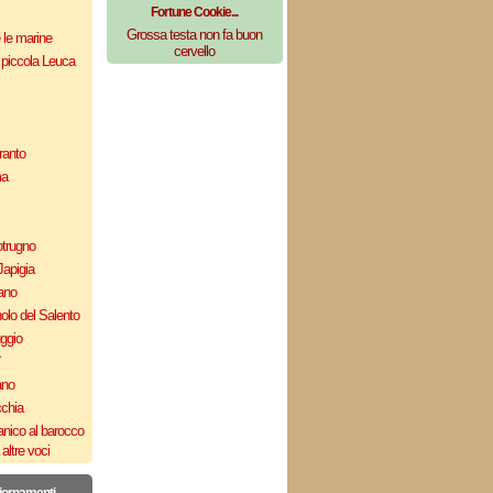
Fortune Cookie...
Grossa testa non fa buon
e le marine
cervello
 piccola Leuca
ranto
ma
otrugno
Japigia
ano
olo del Salento
uggio
`
ano
cchia
nico al barocco
altre voci