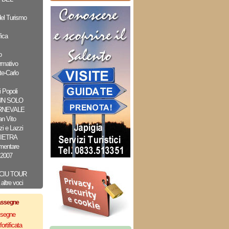
el Turismo
ica
o
rmativo
e-Carlo
 Popoli
UN SOLO
RNEVALE
n Vito
i e Lazzi
PIETRA
imentare
 2007
CIU TOUR
altre voci
assegne
assegne
ortificata