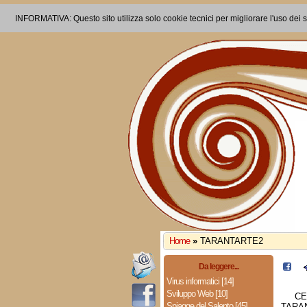
INFORMATIVA: Questo sito utilizza solo cookie tecnici per migliorare l'uso dei s
Home
»
TARANTARTE2
Da leggere...
Virus informatici [14]
Sviluppo Web [10]
CE
Spiagge del Salento [45]
TARAN