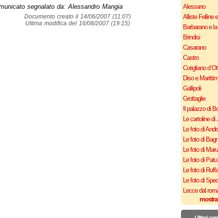
municato segnalato da: Alessandro Mangia
Alessano
Documento creato il 14/06/2007 (11:07)
Alliste Felline 
Ultima modifica del 16/08/2007 (19:15)
Barbarano e la
Brindisi
Casarano
Castro
Corigliano d`Ot
Diso e Maritti
Gallipoli
Grottaglie
Il palazzo di B
Le cartoline di 
Le foto di Andr
Le foto di Bagn
Le foto di Mar
Le foto di Patu
Le foto di Ruff
Le foto di Spe
Lecce dal roma
mostra