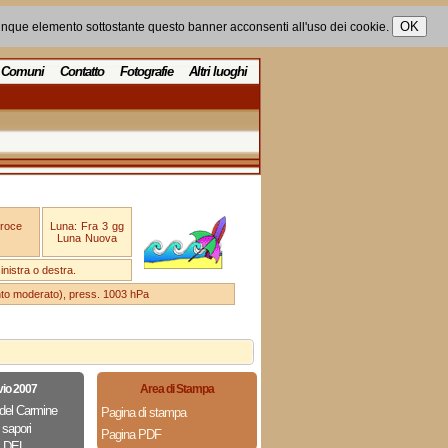
unque elemento sottostante questo banner acconsenti all'uso dei cookie.
Comuni
Contatto
Fotografie
Altri luoghi
Croce
Luna: Fra 3 gg
Luna Nuova
nistra o destra.
ento moderato), press. 1003 hPa
vio 2007
Area di Stampa
del Carmine
Pagina di stampa
 sapori
Pagina PDF
 DEL