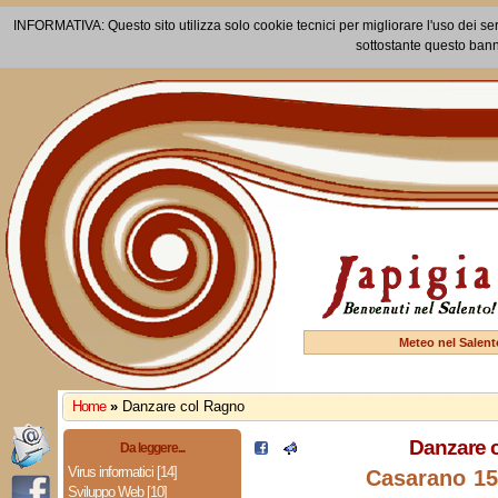
INFORMATIVA: Questo sito utilizza solo cookie tecnici per migliorare l'uso dei ser
sottostante questo bann
Meteo nel Salent
Home
»
Danzare col Ragno
Danzare 
Da leggere...
Virus informatici [14]
Casarano 15
Sviluppo Web [10]