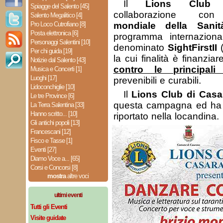
Il
Lions Club In
Spiagge del Salento [45]
collaborazione c
Salento Megalitico [4]
Pro Loco Cutrofiano [8]
mondiale della Sanit
Posta elettronica [6]
programma internazional
Personaggi Salentini [10]
denominato
SightFirstII
Per chi guida [19]
la cui finalità è finanzia
Notizie dal Salento [43]
contro le principal
Musica e Concerti [1]
Luoghi [17]
prevenibili e curabili.
Lidoconchiglie [10]
Il
Lions Club di Cas
Le tre Province [6]
questa campagna ed ha o
La Terra Salentina [33]
Hanno scritto... [10]
riportato nella locandina.
Gli antichi popoli [13]
Francescani [12]
Fisco e Tasse [1]
Eventi [27]
Diamo Voce a... [65]
Corsi e Concorsi [8]
mostra
altre voci
ultimi eventi
Tutti gli Eventi
Visite guidate