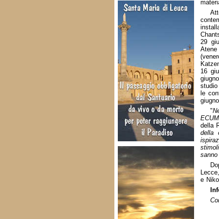
materi
Att
contem
instal
Chants
29 gi
Atene 
(vener
Katzen
16 giu
giugno
studio
le con
giugno
"
Ne
ECUM
della 
della
ispira
stimol
sanno 
Dop
Lecce,
e Niko
In
Co