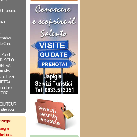
el Turismo
ica
o
rmativo
e-Carlo
 Popoli
UN SOLO
RNEVALE
n Vito
i e Lazzi
PIETRA
imentare
 2007
CIU TOUR
altre voci
assegne
assegne
ortificata