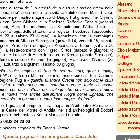
ale e immateriale.
Alessano
orno al tema de "La eredità della cultura classica greca nella
Alliste Felline 
poraneità" sono molte le novità assolute come Mari di voci,
lazione per nastro magnetico di Biagio Putignano, The Cryonic
Barbarano e la
 con Scott Gibbons e la Societas Raffaello Sanzio (venerdì
Brindisi
ugno), Ajax the madness da Sofocle con l’Attis Teatro di
Casarano
per la regia dello straordinario regista Theodoros Terzopoulos
dì 22 e sabato 23 giugno), le Apparizioni con la compagnia
Castro
macher di Alfonso Santagata (giovedì 14, venerdì 15, sabato
Corigliano d`Ot
gno), Polis della compagnia Abbondanza-Bertoni (sabato 30
), la festa-concerto con i greci Sirtos (sabato 9 giugno), lo
Diso e Maritti
 su Le Troiane di Euripide a cura di Koreja (sabato 9 giugno),
Gallipoli
ferenze di Gino Pisanò (15 giugno), Francesco D’Andria (23
Grottaglie
), Eduardo Sanguineti (sabato 30 giugno).
Il palazzo di B
lla Puglia, regione di transito per messapi, greci e japigi,
ENES
–afferma Mimmo Lomelo, assessore ai Beni Culturali
Le cartoline di 
Regione Puglia
- guarda all’antica Grecia non solo come culla
Le foto di Andr
 civiltà mediterranea ma soprattutto come fonte di nuova
zione per una cultura del dialogo che deve ritrovare nuovi
Le foto di Bagn
i e nuova linfa anche dall’abitare luoghi come Egnatia, che
Le foto di Mar
restituire suggestioni e emozioni sempre più forti
".
Le foto di Patu
o Egnatia, il progetto farà tappa nell’Anfiteatro Romano di
Le foto di Ruff
 a Castel del Monte di Andria, nei siti archeologici di Dodoni
polis e nel castello Santa Maura di Lefkada.
Le foto di Spe
fo 0832 24 20 00
Lecce dal roma
municato segnalato da Franco Ungaro
mostra
Questa pagina è on-line grazie a Casa Julia