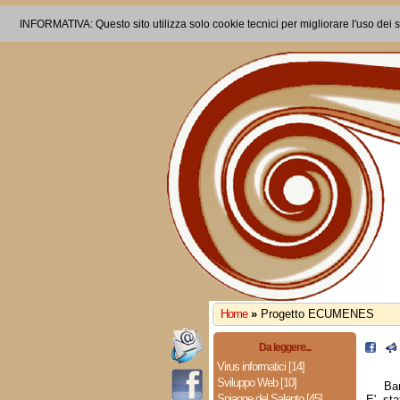
INFORMATIVA: Questo sito utilizza solo cookie tecnici per migliorare l'uso dei s
Home
»
Progetto ECUMENES
Da leggere...
Virus informatici [14]
Sviluppo Web [10]
Ba
Spiagge del Salento [45]
E' st