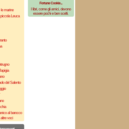
Fortune Cookie...
I libri, come gli amici, devono
e le marine
essere pochi e ben scelti.
 piccola Leuca
ranto
ma
otrugno
Japigia
ano
olo del Salento
uggio
`
ano
cchia
nico al barocco
altre voci