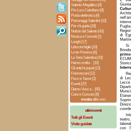
Giunt
Salento Megalitico [4]
Cultu
Pro Loco Cutrofiano [8]
Archi
Posta elettronica [6]
nell’
Personaggi Salentini [10]
inter
Per chi guida [19]
Puglia
Region
Notizie dal Salento [43]
di Eg
Musica e Concerti [1]
Martin
Luoghi [17]
Si
Lidoconchiglie [10]
Brindi
Le tre Province [6]
primo
La Terra Salentina [33]
ECUME
Hanno scritto... [10]
Storic
Interr
Gli antichi popoli [13]
Francescani [12]
Reg
di Le
Fisco e Tasse [1]
Lecce
Eventi [27]
Dipart
Diamo Voce a... [65]
Munic
Corsi e Concorsi [8]
Etana
mostra
altre voci
Sopri
Direzi
coordi
ultimi eventi
In
Tutti gli Eventi
teatro
labora
Visite guidate
con l