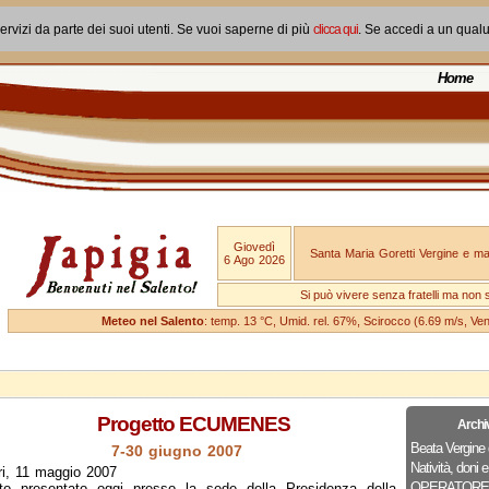
ervizi da parte dei suoi utenti. Se vuoi saperne di più
clicca qui
. Se accedi a un qual
Home
Giovedì
Santa Maria Goretti Vergine e mar
6 Ago 2026
Si può vivere senza fratelli ma non 
Meteo nel Salento
: temp. 13 °C, Umid. rel. 67%, Scirocco (6.69 m/s, V
Progetto ECUMENES
Archi
Beata Vergine 
7-30 giugno 2007
Natività, doni e
ri, 11 maggio 2007
OPERATORE
ato presentato oggi presso la sede della Presidenza della