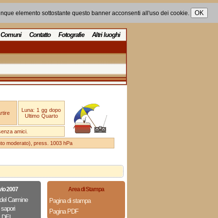
unque elemento sottostante questo banner acconsenti all'uso dei cookie.
Comuni
Contatto
Fotografie
Altri luoghi
Luna: 1 gg dopo
tire
Ultimo Quarto
senza amici.
ento moderato), press. 1003 hPa
vio 2007
Area di Stampa
del Carmine
Pagina di stampa
 sapori
Pagina PDF
 DEL