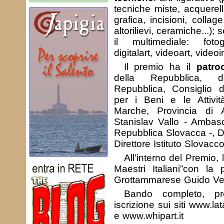
tecniche miste, acquerel
grafica, incisioni, colla
altorilievi, ceramiche...);
il multimediale: fotog
digitalart, videoart, videoi
Il premio ha il
patro
della Repubblica, 
Repubblica, Consiglio de
per i Beni e le Attivit
Marche, Provincia di 
Stanislav Vallo - Ambasci
Repubblica Slovacca -, Do
Direttore Istituto Slovacc
All’interno del Premio,
Maestri Italiani”con la p
Grottammarese Guido Ven
Bando completo, p
iscrizione sui siti www.
e www.whipart.it