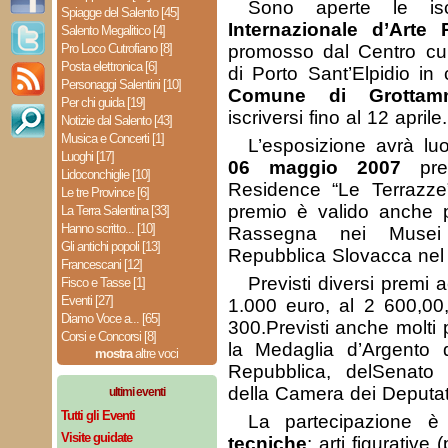
Sono aperte le is
Spiagge del Salento [45]
Internazionale d’Arte P
Salento Megalitico [4]
Pro Loco Cutrofiano [8]
promosso dal Centro cu
Posta elettronica [6]
di Porto Sant’Elpidio in 
Personaggi Salentini [10]
Comune di Grottam
Per chi guida [19]
iscriversi fino al 12 aprile.
Notizie dal Salento [43]
Musica e Concerti [1]
L’esposizione avrà l
Luoghi [17]
06 maggio 2007
pres
Lidoconchiglie [10]
Residence “Le Terrazze”
Le tre Province [6]
premio è valido anche p
La Terra Salentina [33]
Hanno scritto... [10]
Rassegna nei Musei 
Gli antichi popoli [13]
Repubblica Slovacca nel
Francescani [12]
Previsti diversi premi 
Fisco e Tasse [1]
Eventi [27]
1.000 euro, al 2 600,00
Diamo Voce a... [65]
300.Previsti anche molti p
Corsi e Concorsi [8]
la Medaglia d’Argento d
mostra
altre voci
Repubblica, delSenato
della Camera dei Deputat
ultimi eventi
Tutti gli Eventi
La partecipazione 
Visite guidate
tecniche
: arti figurative (