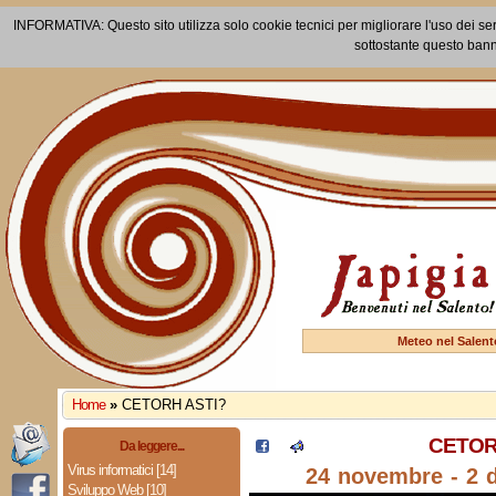
INFORMATIVA: Questo sito utilizza solo cookie tecnici per migliorare l'uso dei ser
sottostante questo bann
Meteo nel Salent
Home
»
CETORH ASTI?
CETOR
Da leggere...
Virus informatici [14]
24 novembre - 2 
Sviluppo Web [10]