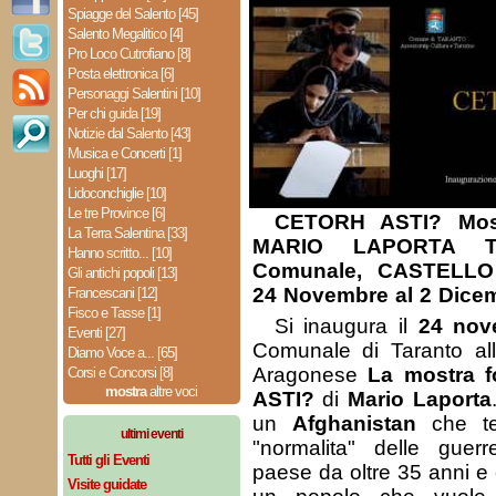
Spiagge del Salento [45]
Salento Megalitico [4]
Pro Loco Cutrofiano [8]
Posta elettronica [6]
Personaggi Salentini [10]
Per chi guida [19]
Notizie dal Salento [43]
Musica e Concerti [1]
Luoghi [17]
Lidoconchiglie [10]
Le tre Province [6]
CETORH ASTI? Most
La Terra Salentina [33]
MARIO LAPORTA TA
Hanno scritto... [10]
Comunale, CASTELL
Gli antichi popoli [13]
24 Novembre al 2 Dice
Francescani [12]
Fisco e Tasse [1]
Si inaugura il
24 nov
Eventi [27]
Comunale di Taranto all’
Diamo Voce a... [65]
Aragonese
La mostra 
Corsi e Concorsi [8]
mostra
altre voci
ASTI?
di
Mario Laporta
un
Afghanistan
che ten
ultimi eventi
"normalita" delle guerr
Tutti gli Eventi
paese da oltre 35 anni e
Visite guidate