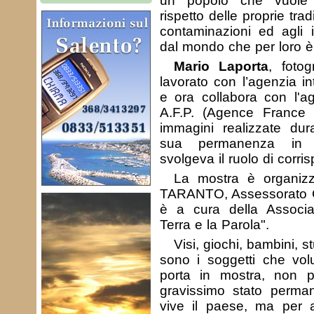
un popolo che vuole 
rispetto delle proprie tra
contaminazioni ed agli 
dal mondo che per loro è
Mario Laporta
, foto
lavorato con l’agenzia i
e ora collabora con l'ag
A.F.P. (Agence France
immagini realizzate dur
sua permanenza in A
svolgeva il ruolo di corri
La mostra è organiz
TARANTO, Assessorato C
è a cura della Associa
Terra e la Parola".
Visi, giochi, bambini, stu
sono i soggetti che volu
porta in mostra, non 
gravissimo stato perma
vive il paese, ma per 