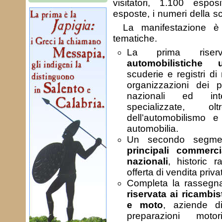
visitatori, 1.100 espo
esposte, i numeri della s
La manifestazione è
tematiche.
La prima rise
automobilistiche uff
scuderie e registri di
organizzazioni dei p
nazionali ed inter
specializzate,
dell’automobilismo e
automobilia.
Un secondo segme
principali commerci
nazionali
, historic 
offerta di vendita privat
Completa la rassegn
riservata ai ricambis
e moto
, aziende d
preparazioni motoris