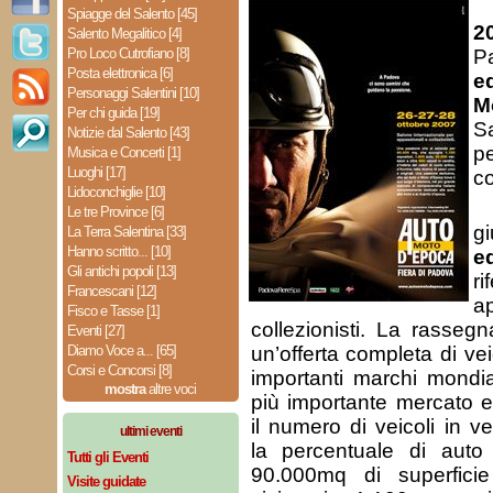
Spiagge del Salento [45]
2
Salento Megalitico [4]
Pro Loco Cutrofiano [8]
P
Posta elettronica [6]
e
Personaggi Salentini [10]
M
Per chi guida [19]
S
Notizie dal Salento [43]
p
Musica e Concerti [1]
Luoghi [17]
co
Lidoconchiglie [10]
Le tre Province [6]
g
La Terra Salentina [33]
Hanno scritto... [10]
e
Gli antichi popoli [13]
ri
Francescani [12]
a
Fisco e Tasse [1]
collezionisti. La rassegn
Eventi [27]
Diamo Voce a... [65]
un’offerta completa di vei
Corsi e Concorsi [8]
importanti marchi mondia
mostra
altre voci
più importante mercato 
il numero di veicoli in 
ultimi eventi
la percentuale di auto
Tutti gli Eventi
90.000mq di superficie
Visite guidate