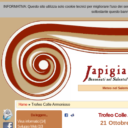
INFORMATIVA: Questo sito utilizza solo cookie tecnici per migliorare l'uso dei ser
sottostante questo bann
Meteo nel Salent
Home
»
Trofeo Colle Armonioso
Trofeo Coll
Da leggere...
Virus informatici [14]
21 Ottobr
Sviluppo Web [10]