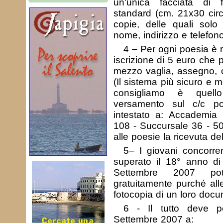
un'unica facciata di 
standard (cm. 21x30 circ
copie, delle quali solo
nome, indirizzo e telefono
4 – Per ogni poesia è r
iscrizione di 5 euro che 
mezzo vaglia, assegno, o
(Il sistema più sicuro e
consigliamo è quello
versamento sul c/c p
intestato a: Accademia Vi
108 - Succursale 36 - 50
alle poesie la ricevuta d
5– I giovani concorre
superato il 18° anno di
Settembre 2007 potr
gratuitamente purché all
fotocopia di un loro docum
6 - Il tutto deve p
Settembre 2007 a: