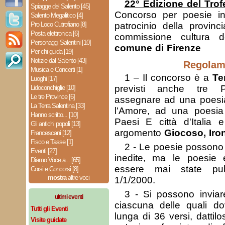
22° Edizione del Tro
Spiagge del Salento [45]
Concorso per poesie in 
Salento Megalitico [4]
Pro Loco Cutrofiano [8]
patrocinio della provinc
Posta elettronica [6]
commissione cultura d
Personaggi Salentini [10]
comune di Firenze
Per chi guida [19]
Notizie dal Salento [43]
Regolam
Musica e Concerti [1]
1 – Il concorso è a
Te
Luoghi [17]
previsti anche tre 
Lidoconchiglie [10]
Le tre Province [6]
assegnare ad una poes
La Terra Salentina [33]
l'Amore, ad una poesi
Hanno scritto... [10]
Paesi E città d'Italia
Gli antichi popoli [13]
argomento
Giocoso, Iro
Francescani [12]
Fisco e Tasse [1]
2 - Le poesie possono 
Eventi [27]
inedite, ma le poesie
Diamo Voce a... [65]
essere mai state pub
Corsi e Concorsi [8]
mostra
altre voci
1/1/2000.
3 - Si possono inviar
ultimi eventi
ciascuna delle quali d
Tutti gli Eventi
lunga di 36 versi, dattil
Visite guidate