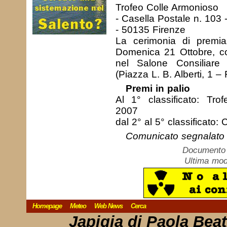
Trofeo Colle Armonioso
- Casella Postale n. 103 
- 50135 Firenze
La cerimonia di premia
Domenica 21 Ottobre, con
nel Salone Consiliare 
(Piazza L. B. Alberti, 1 – 
Premi in palio
Al 1° classificato: Tro
2007
dal 2° al 5° classificato:
Comunicato segnalato 
Documento c
Ultima mod
Homepage
Meteo
Web News
Cerca
Japigia di Paola Bea