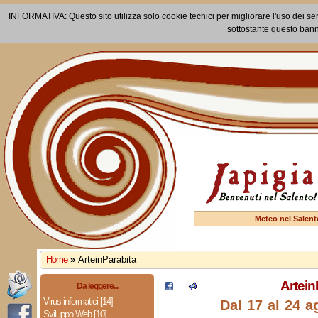
INFORMATIVA: Questo sito utilizza solo cookie tecnici per migliorare l'uso dei ser
sottostante questo bann
Meteo nel Salent
Home
»
ArteinParabita
Artein
Da leggere...
Virus informatici [14]
Dal 17 al 24 a
Sviluppo Web [10]