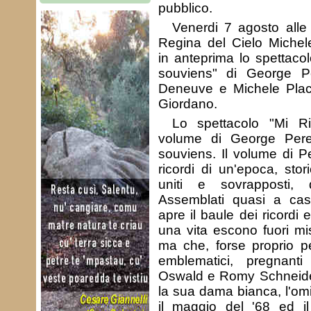
pubblico.
Venerdi 7 agosto alle
Regina del Cielo Michel
in anteprima lo spettaco
souviens" di George P
Deneuve e Michele Placi
Giordano.
Lo spettacolo "Mi Ri
volume di George Pere
souviens. Il volume di P
ricordi di un'epoca, stori
uniti e sovrapposti, 
Assemblati quasi a ca
apre il baule dei ricordi e 
una vita escono fuori mi
ma che, forse proprio p
emblematici, pregnant
Oswald e Romy Schneide
la sua dama bianca, l'omi
il maggio del '68 ed il 