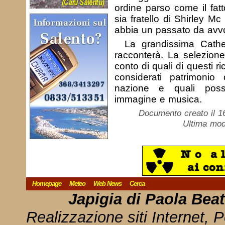
ordine parso come il fat
sia fratello di Shirley M
abbia un passato da avv
La grandissima Cath
racconterà. La selezione
conto di quali di questi 
considerati patrimoni
nazione e quali poss
immagine e musica.
Documento creato il 1
Ultima mod
Homepage
Meteo
Web News
Cerca
Japigia di Paola Bea
Realizzazione siti Internet, P