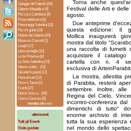
Torna anche quest'an
Spiagge del Salento [45]
Festival delle Arti e dell
Salento Megalitico [4]
Pro Loco Cutrofiano [8]
agosto.
Posta elettronica [6]
Due anteprime d'ecce
Personaggi Salentini [10]
questa edizione: Il g
Per chi guida [19]
Notizie dal Salento [43]
Mollica inaugurerà gi
Musica e Concerti [1]
mostra dal titolo "Scarabo
Luoghi [17]
una raccolta di fumetti 
Lidoconchiglie [10]
acquistare il catalogo
Le tre Province [6]
cartella con n. 4 ser
La Terra Salentina [33]
Hanno scritto... [10]
esclusiva di ArteinParabit
Gli antichi popoli [13]
La mostra, allestita p
Francescani [12]
di Parabita, resterà ape
Fisco e Tasse [1]
Eventi [27]
settembre. Inoltre, all
Diamo Voce a... [65]
Regina del Cielo, Vince
Corsi e Concorsi [8]
incontro-conferenza dal 
mostra
altre voci
dimentichi di tutto" do
enorme archivio di inter
ultimi eventi
tutta la sua esperienza e
Tutti gli Eventi
nel mondo dello spettaco
Visite guidate