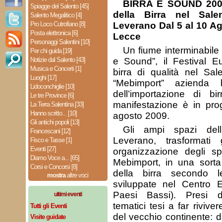
BIRRA E SOUND 2009
Spiagge del Salento [45]
della Birra nel Sal
Salento Megalitico [4]
Pro Loco Cutrofiano [8]
Leverano Dal 5 al 10 Ag
Posta elettronica [6]
Lecce
Personaggi Salentini [10]
Un fiume interminabile d
Per chi guida [19]
Notizie dal Salento [43]
e Sound”, il Festival E
Musica e Concerti [1]
birra di qualità nel Sal
Luoghi [17]
“Mebimport” azienda 
Lidoconchiglie [10]
dell’importazione di 
Le tre Province [6]
manifestazione è in pr
La Terra Salentina [33]
Hanno scritto... [10]
agosto 2009.
Gli antichi popoli [13]
Gli ampi spazi dell
Francescani [12]
Leverano, trasformati g
Fisco e Tasse [1]
Eventi [27]
organizzazione degli spe
Diamo Voce a... [65]
Mebimport, in una sorta 
Corsi e Concorsi [8]
della birra secondo le 
mostra
altre voci
sviluppate nel Centro
Paesi Bassi). Presi d
ultimi eventi
tematici tesi a far riviver
Tutti gli Eventi
del vecchio continente: d
Visite guidate