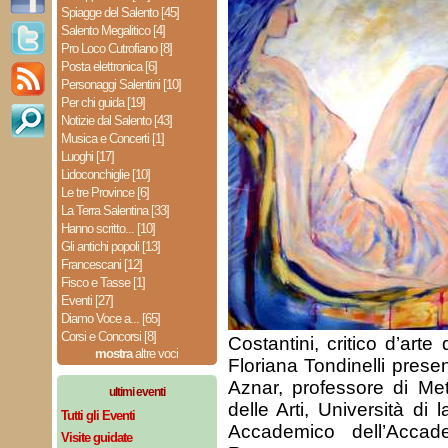
Spiagge del Salento [45]
Salento Megalitico [4]
Pro Loco Cutrofiano [8]
Posta elettronica [6]
Personaggi Salentini [10]
Per chi guida [19]
Notizie dal Salento [43]
Musica e Concerti [1]
Luoghi [17]
Lidoconchiglie [10]
Le tre Province [6]
La Terra Salentina [33]
Hanno scritto... [10]
Gli antichi popoli [13]
Francescani [12]
Fisco e Tasse [1]
Eventi [27]
Diamo Voce a... [65]
Corsi e Concorsi [8]
Costantini, critico d’art
mostra
altre voci
Floriana Tondinelli prese
Aznar, professore di Met
ultimi eventi
delle Arti, Università d
Tutti gli Eventi
Accademico dell’Acca
Visite guidate