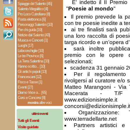
E' indetto il II Premi
Spiagge del Salento [45]
"
Poesie al mondo
"
Salento Megalitico [4]
Pro Loco Cutrofiano [8]
Il premio prevede la pa
Posta elettronica [6]
con tre poesie inedite a te
Personaggi Salentini [10]
ai tre finalisti sarà pu
Per chi guida [19]
Notizie dal Salento [43]
una loro raccolta di poes
Musica e Concerti [1]
targa ricordo e un’opera d’
Luoghi [17]
sarà inoltre pubblic
Lidoconchiglie [10]
premio con le opere de
Le tre Province [6]
selezionati;
La Terra Salentina [33]
Hanno scritto... [10]
scadenza 31 gennaio 2
Gli antichi popoli [13]
Per il regolamento 
Francescani [12]
rivolgersi al curatore e/o 
Fisco e Tasse [1]
Matteo Marangoni - Via 
Eventi [27]
Diamo Voce a... [65]
Macerata - T/F 
Corsi e Concorsi [8]
www.edizioni
mostra
altre voci
concorsi@edizionisimple.i
Organizzazione: 
ultimi eventi
www.terradellarte.net
Tutti gli Eventi
Partners artistici e
Visite guidate