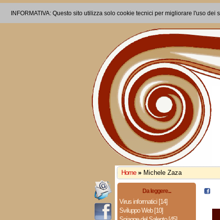
INFORMATIVA: Questo sito utilizza solo cookie tecnici per migliorare l'uso dei s
Home
»
Michele Zaza
Da leggere...
Virus informatici [14]
Sviluppo Web [10]
Spiagge del Salento [45]