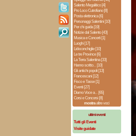
Salento Megalitico [4]
Pro Loco Cutrofiano [8]
Posta elettronica [6]
Personaggi Salentini [10]
Per chi guida [19]
Notizie dal Salento [43]
Musica e Concerti [1]
Luoghi [17]
Lidoconchiglie [10]
Le tre Province [6]
La Terra Salentina [33]
Hanno scritto... [10]
Gli antichi popoli [13]
Francescani [12]
Fisco e Tasse [1]
Eventi [27]
Diamo Voce a... [65]
Corsi e Concorsi [8]
mostra
altre voci
ultimi eventi
Tutti gli Eventi
Visite guidate