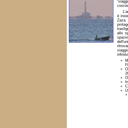
“viag
coscie
L’a
è insi
Zaza,
prota
trasfi
allo s
spazio
dell'
ritrov
viaggi
infini
M
F
O
2
O
I
C
U
+