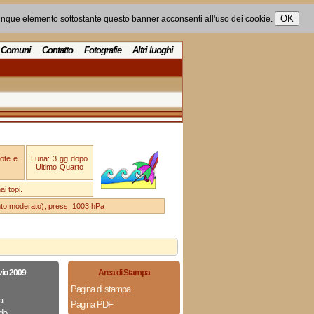
unque elemento sottostante questo banner acconsenti all'uso dei cookie.
Comuni
Contatto
Fotografie
Altri luoghi
ote e
Luna: 3 gg dopo
Ultimo Quarto
i topi.
ento moderato), press. 1003 hPa
vio 2009
Area di Stampa
Pagina di stampa
a
Pagina PDF
do