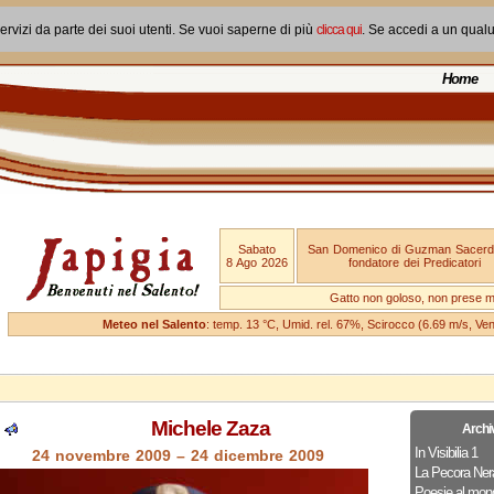
ervizi da parte dei suoi utenti. Se vuoi saperne di più
clicca qui
. Se accedi a un qual
Home
Sabato
San Domenico di Guzman Sacerd
8 Ago 2026
fondatore dei Predicatori
Gatto non goloso, non prese ma
Meteo nel Salento
: temp. 13 °C, Umid. rel. 67%, Scirocco (6.69 m/s, V
Michele Zaza
Archi
In Visibilia 1
24 novembre 2009 – 24 dicembre 2009
La Pecora Ner
Poesie al mon