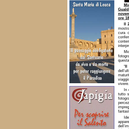
Mi
Guald
novem
ore 1
Il
mostra
cura 
confer
conte
interpr
Mic
fotogr
questa
“
Il
dell’u
maturi
viagg
vivere
In 
tutto 
fotogr
percez
impreg
fantas
Ide
appare
dell’i