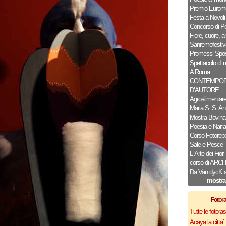
Premio Euromo
Festa a Novoli
Concorso di P
Fiore, cuore, 
Sanremofestiv
Promessi Spos
Spettacolo di 
A Roma
CONTEMPOR
D’AUTORE
Agroalimentar
Maria S. S. An
Mostra Bovina
Poesia e Narra
Corso Fotorepo
Sale e Pesce
L`Arte dei Fiori
corso di AR
Da Van dycK a 
mostra
Fotor
Tutte le fotor
Acaya la citta` f