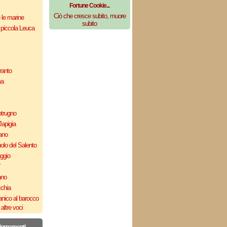
Fortune Cookie...
Ciò che cresce subito, muore
e le marine
subito
 piccola Leuca
ranto
ma
otrugno
Japigia
ano
olo del Salento
uggio
`
ano
cchia
nico al barocco
altre voci