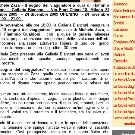
Alessano
chele Zaza - Il sogno del viaggiatore a cura di Flaminio
oni Galleria Bianconi – Via Fiori Chiari 18, Milano 24
Alliste Felline 
bre 2009 – 24 dicembre 2009 OPENING - 24 novembre
Barbarano e la
8.00 – 21.00
Brindisi
 24 novembre
, alle ore 18.00, la Galleria Bianconi inaugura la
Casarano
 “
Il sogno del viaggiatore
”, personale di
Michele Zaza
, a
di
Flaminio Gualdoni
, con la quale la galleria milanese
Castro
ma la propria attenzione nei confronti delle evoluzioni dell’arte
Corigliano d`Ot
mporanea analizzate attraverso l’opera di uno dei grandi
eti della ricerca artistica degli ultimi 30 anni.
Diso e Maritti
hele Zaza presenta alla Galleria Bianconi una serie di lavori
Gallipoli
afici inediti e site specific, concepiti appositamente per
Grottaglie
 mostra.
Il palazzo di B
 sogno del viaggiatore
” è dedicata interamente alle opere
Le cartoline di 
ltima stagione di Zaza, quella che si trova nel tempo della
tà dell’artista e che assume sempre più il carattere di un
Le foto di Andr
io che si dipana come spazio poetico entro le misure del
Le foto di Bagn
.
Le foto di Mar
questa sua attuale ricerca, ideale viaggio fisico e metafisico,
si fa sostanza d’opera: il luogo, i corpi plastici, le immagini
Le foto di Patu
afiche, in una trama non univoca di relazioni, rimandi, livelli di
Le foto di Ruff
ione e introiezione, da cui scaturisce un’immagine che si
Le foto di Spe
na di valori tra il totemico e il feticistico, tra l’allusivo e il
ticante.
Lecce dal roma
ale fil rouge che si dipana in tutte le opere dell’esposizione
mostra
 la tensione che spinge l’artista verso il valore di sacralità
mmagine. Così protagonista assoluto è il corpo fisico che