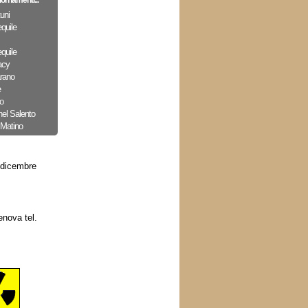
iornamenti...
uni
quile
quile
acy
arano
e
o
nel Salento
 Matino
 dicembre
enova tel.