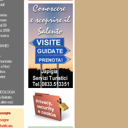
bil
oesia
amore
al.59
i 2009
musica
ANEI
e
nunziata
 a Noci
tiva
rter
CHEOLOGIA
Bellotto
altre voci
assegne
assegne
ortificata