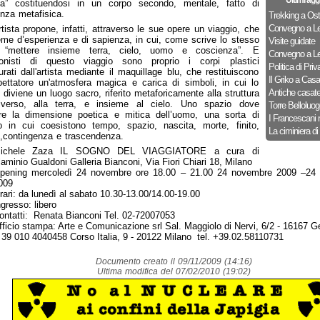
Ultimi agg
gia” costituendosi in un corpo secondo, mentale, fatto di
nza metafisica.
Trekking a Ost
Convegno a Le
rtista propone, infatti, attraverso le sue opere un viaggio, che
eme d’esperienza e di sapienza, in cui, come scrive lo stesso
Visite guidate
 “mettere insieme terra, cielo, uomo e coscienza”. E
Convegno a Le
gonisti di questo viaggio sono proprio i corpi plastici
Politica di Priv
gurati dall'artista mediante il maquillage blu, che restituiscono
Il Griko a Cas
pettatore un'atmosfera magica e carica di simboli, in cui lo
Antiche casat
 diviene un luogo sacro, riferito metaforicamente alla struttura
universo, alla terra, e insieme al cielo. Uno spazio dove
Torre Belloluog
are la dimensione poetica e mitica dell’uomo, una sorta di
I Francescani 
o in cui coesistono tempo, spazio, nascita, morte, finito,
La ciminiera di
to,contingenza e trascendenza.
ichele Zaza IL SOGNO DEL VIAGGIATORE a cura di
laminio Gualdoni Galleria Bianconi, Via Fiori Chiari 18, Milano
pening mercoledì 24 novembre ore 18.00 – 21.00 24 novembre 2009 –24
009
rari: da lunedì al sabato 10.30-13.00/14.00-19.00
ngresso: libero
ontatti: Renata Bianconi Tel. 02-72007053
fficio stampa: Arte e Comunicazione srl Sal. Maggiolo di Nervi, 6/2 - 16167 G
 39 010 4040458 Corso Italia, 9 - 20122 Milano tel. +39.02.58110731
Documento creato il 09/11/2009 (14:16)
Ultima modifica del 07/02/2010 (19:02)