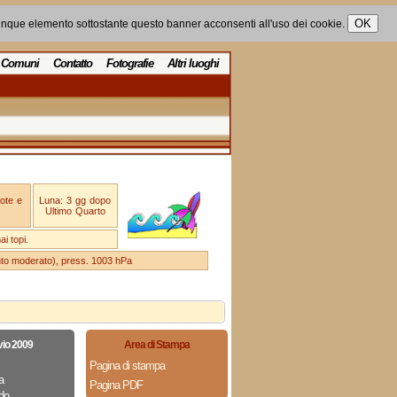
unque elemento sottostante questo banner acconsenti all'uso dei cookie.
Comuni
Contatto
Fotografie
Altri luoghi
ote e
Luna: 3 gg dopo
Ultimo Quarto
i topi.
ento moderato), press. 1003 hPa
vio 2009
Area di Stampa
Pagina di stampa
a
Pagina PDF
do