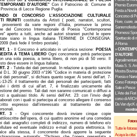
TEMPORANEI D’AUTORE"
Con il Patrocinio di: Comune di
Premio Euromo
Provincia di Lecce Regione Puglia
Festa a Novoli
NDO DI CONCORSO L’ASSOCIAZIONE CULTURALE
Concorso di P
TI RIUNITI
costituita da Artisti ( poeti, narratori, scultori,
Fiore, cuore, 
i) provenienti da varie regioni d’Italia, promuove la prima
Sanremofestiv
one del Concorso Internazionale di Poesia "Contemporanei
Promessi Spos
re" aperto a tutti, anche ad autori stranieri purché le opere
Spettacolo di 
ntate siano in lingua italiana TERMINE DI CONSEGNA:
2009 (farà fede il timbro postale) .
A Roma
»
CONTEMPO
RT. 1
- Il Concorso è articolato in un’unica sezione:
POESIA
NEDITA A TEMA LIBERO
Ogni concorrente potrà partecipare
D’AUTORE
on una sola poesia, a tema libero, di non più di 50 versi. Il
Agroalimentar
esto deve essere in lingua italiana.
Maria S. S. An
RT. 2
- Tutela dei dati personali. In relazione a quanto sancito
Mostra Bovina
al D.L. 30 giugno 2003 n°196 "Codice in materia di protezione
Poesia e Narra
ei dati personali", si dichiara quanto segue: Ai sensi dell’art. 7-
1-13-25: il trattamento dei dati personali dei partecipanti, fatti
Corso Fotorepo
alvi i diritti di cui all’art. 7, è finalizzato unicamente alla
Sale e Pesce
estione del premio. Tali dati non saranno comunicati o diffusi a
L`Arte dei Fiori
erzi a qualsiasi titolo. Ai sensi dell’Art. 23: con l’invio degli
corso di AR
laborati con i quali si partecipa al concorso allegare il consenso
Da Van dycK a 
critto espresso dall’interessato al trattamento dei dati
ersonali.
mostra
RT. 3
- Ogni concorrente dovrà inviare cinque copie
attiloscritte dell’opera, di cui quattro anonime ed una corredata
Fotor
ei dati anagrafici completi di indirizzo, numero di telefono e/o
ellulare ed eventuale indirizzo e-mail di posta elettronica. In
Tutte le fotor
alce alla stessa, il concorrente dovrà apporre la seguente
Acaya la citta` f
ichiarazione autografa: "Dichiaro che l’opera presentata a