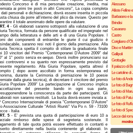
odesto Concorso è di mia personale creazione, inedita, mai
Alessano
remiata ai primi tre posti in altri Concorsi", La copia completa
Alliste Felline 
i dati personali e dichiarazione, dovrà essere inserita in piccola
Barbarano e la
usta chiusa da porre all’interno del plico da inviare. Questo per
arantire il totale anonimato delle opere da valutare.
Brindisi
RT. 4
- Gli elaborati saranno sottoposti alla valutazione di una
Casarano
iuria Tecnica, formata da persone qualificate ed impegnate nel
ampo della letteratura e delle arti e di una Giuria Popolare. I
Castro
omi dei componenti di entrambe le giurie il cui giudizio è
Corigliano d`Ot
nsindacabile, saranno resi noti il giorno della premiazione. Alla
Diso e Maritti
iuria Tecnica spetta il compito di stilare la graduatoria finale
ei 10 vincitori del Premio "Contemporanei D’Autore 2009" dal
Gallipoli
0° al 1° posto senza ex-aequo. Dovrà inoltre pronunciarsi sui
Grottaglie
asi controversi e su quanto non espressamente previsto dal
resente regolamento. Alla Giuria Popolare, spetta altresì il
Il palazzo di B
ompito ( dopo avere ascoltato in forma estemporanea ed
Le cartoline di 
nonima, durante la Cerimonia di premiazione le 10 poesie
Le foto di Andr
remiate dalla giuria tecnica), di decretare il vincitore del premio
Giuria Popolare 2009" La partecipazione al Concorso implica
Le foto di Bagn
’accettazione del presente bando in ogni sua parte,
Le foto di Mar
resupponendone la conoscenza da parte dei partecipanti. Gli
laborati non saranno restituiti. La busta dovrà essere inviata a:
Le foto di Patu
^ Concorso Internazionale di poesia "Contemporanei D’Autore"
Le foto di Ruff
/o Associazione Culturale "Artisti Riuniti" Via Po n. 59 - 73100
Le foto di Spe
ecce - Italia
RT. 5
- E’ prevista una quota di partecipazione di euro 10 a
Lecce dal roma
arziale rimborso delle spese di segreteria sostenute. Il
mostra
agamento di tale quota potrà essere effettuato in contanti e
nserito direttamente nella busta contenente gli elaborati. In