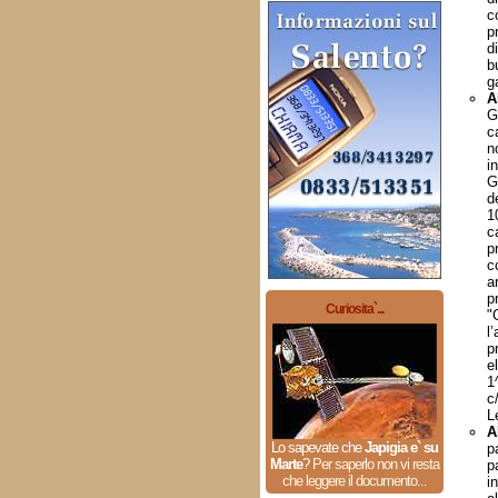
c
p
d
b
g
A
G
c
n
i
G
d
1
c
p
c
a
p
Curiosita`...
"
l
p
e
1
c
L
A
Lo sapevate che
Japigia e` su
p
Marte
?
Per saperlo non vi resta
p
che leggere il documento...
i