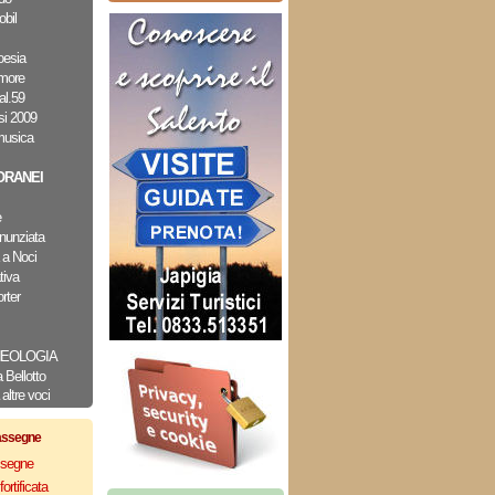
bil
oesia
amore
al.59
i 2009
musica
RANEI
e
nunziata
 a Noci
tiva
rter
CHEOLOGIA
Bellotto
altre voci
assegne
assegne
ortificata