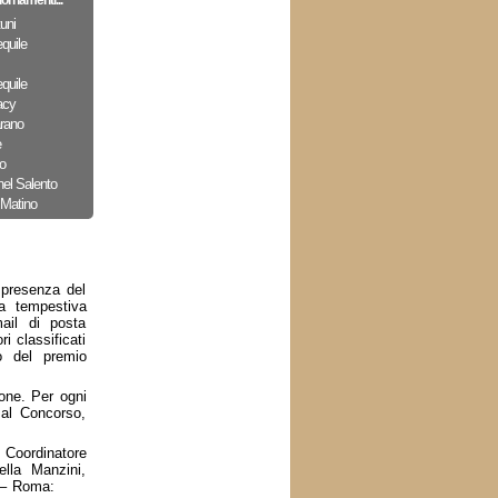
iornamenti...
uni
quile
quile
acy
arano
e
o
nel Salento
 Matino
 presenza del
ta tempestiva
ail di posta
i classificati
o del premio
ione. Per ogni
 al Concorso,
) Coordinatore
ella Manzini,
 – Roma: