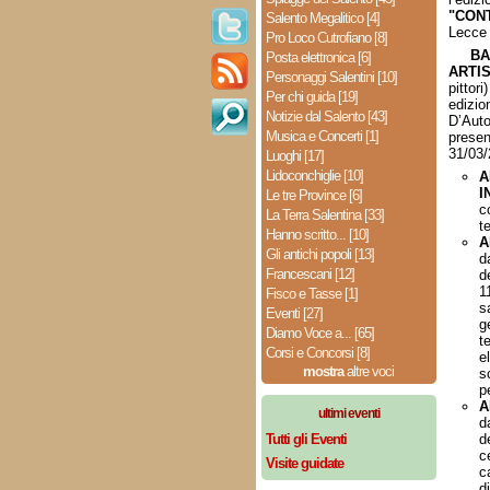
"CON
Salento Megalitico [4]
Lecce 
Pro Loco Cutrofiano [8]
BA
Posta elettronica [6]
ARTIS
Personaggi Salentini [10]
pittor
Per chi guida [19]
edizi
Notizie dal Salento [43]
D’Auto
Musica e Concerti [1]
prese
31/03/
Luoghi [17]
Lidoconchiglie [10]
A
I
Le tre Province [6]
c
La Terra Salentina [33]
t
Hanno scritto... [10]
A
Gli antichi popoli [13]
d
Francescani [12]
d
1
Fisco e Tasse [1]
s
Eventi [27]
g
Diamo Voce a... [65]
t
Corsi e Concorsi [8]
e
mostra
altre voci
s
p
A
ultimi eventi
d
Tutti gli Eventi
d
c
Visite guidate
c
d