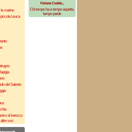
Fortune Cookie...
Chi tempo ha e tempo aspetta,
e le marine
tempo perde
 piccola Leuca
ranto
ma
otrugno
Japigia
ano
olo del Salento
uggio
`
ano
cchia
nico al barocco
altre voci