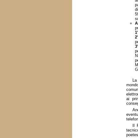
a
p
d
5
s
A
p
1
2
p
3
p
N
p
M
G
La
mondo 
comun
elettr
ai pr
conseg
Anc
eventu
telefo
Il 
tecnic
poetes