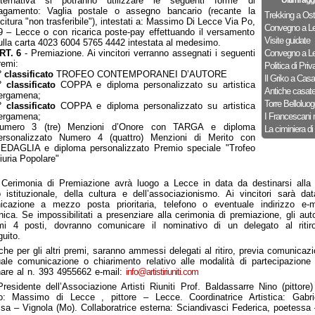
lternativa si potranno utilizzare le seguenti forme di
Ultimi agg
agamento: Vaglia postale o assegno bancario (recante la
Trekking a Ost
icitura "non trasferibile"), intestati a: Massimo Di Lecce Via Po,
Convegno a Le
9 – Lecce o con ricarica poste-pay effettuando il versamento
Visite guidate
ulla carta 4023 6004 5765 4442 intestata al medesimo.
RT. 6
- Premiazione. Ai vincitori verranno assegnati i seguenti
Convegno a Le
remi:
Politica di Priv
° classificato
TROFEO CONTEMPORANEI D’AUTORE
Il Griko a Cas
° classificato
COPPA e diploma personalizzato su artistica
Antiche casat
ergamena;
Torre Belloluog
° classificato
COPPA e diploma personalizzato su artistica
ergamena;
I Francescani 
umero 3 (tre) Menzioni d’Onore con TARGA e diploma
La ciminiera di
ersonalizzato Numero 4 (quattro) Menzioni di Merito con
EDAGLIA e diploma personalizzato Premio speciale "Trofeo
iuria Popolare"
 Cerimonia di Premiazione avrà luogo a Lecce in data da destinarsi alla
istituzionale, della cultura e dell’associazionismo. Ai vincitori sarà da
icazione a mezzo posta prioritaria, telefono o eventuale indirizzo e-m
onica. Se impossibilitati a presenziare alla cerimonia di premiazione, gli autor
imi 4 posti, dovranno comunicare il nominativo di un delegato al ritir
uito.
he per gli altri premi, saranno ammessi delegati al ritiro, previa comunicaz
ale comunicazione o chiarimento relativo alle modalità di partecipazione
nare al n. 393 4955662 e-mail:
info@artistiriuniti.com
Presidente dell’Associazione Artisti Riuniti Prof. Baldassarre Nino (pittore
o: Massimo di Lecce , pittore – Lecce. Coordinatrice Artistica: Gabri
sa – Vignola (Mo). Collaboratrice esterna: Sciandivasci Federica, poetessa