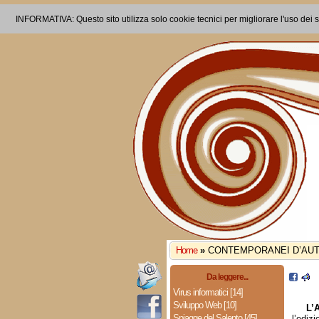
INFORMATIVA: Questo sito utilizza solo cookie tecnici per migliorare l'uso dei s
Home
»
CONTEMPORANEI D’AU
Da leggere...
Virus informatici [14]
Sviluppo Web [10]
L’
Spiagge del Salento [45]
l’ediz