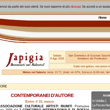
ervizi da parte dei suoi utenti. Se vuoi saperne di più
clicca qui
. Se accedi a un qual
Home
Sabato
San Domenico di Guzman Sacerd
8 Ago 2026
fondatore dei Predicatori
Gatto non goloso, non prese ma
Meteo nel Salento
: temp. 13 °C, Umid. rel. 67%, Scirocco (6.69 m/s, V
TORE
CONTEMPORANEI D’AUTORE
Archi
In Visibilia 1
Entro il 31 marzo
La Pecora Ner
ASSOCIAZIONE CULTURALE ARTISTI RIUNITI
Promuove
Poesie al mon
ione 2009 del
1 CONCORSO INTERNAZIONALE DI POESIA