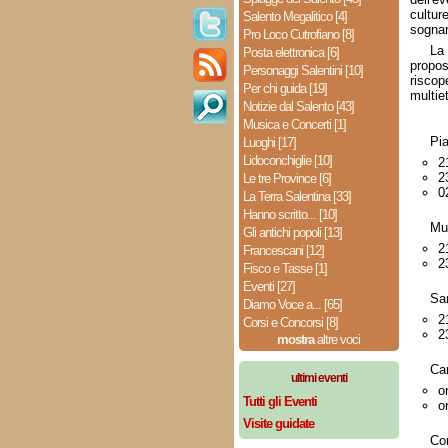
cultu
Salento Megalitico [4]
sognar
Pro Loco Cutrofiano [8]
La
Posta elettronica [6]
propo
Personaggi Salentini [10]
risco
Per chi guida [19]
multiet
Notizie dal Salento [43]
Musica e Concerti [1]
Pi
Luoghi [17]
Lidoconchiglie [10]
2
2
Le tre Province [6]
0
La Terra Salentina [33]
Hanno scritto... [10]
Mus
Gli antichi popoli [13]
2
Francescani [12]
2
Fisco e Tasse [1]
Eventi [27]
Sa
Diamo Voce a... [65]
2
Corsi e Concorsi [8]
2
mostra
altre voci
Car
ultimi eventi
o
Tutti gli Eventi
o
Visite guidate
Cor