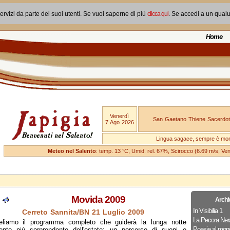
ervizi da parte dei suoi utenti. Se vuoi saperne di più
clicca qui
. Se accedi a un qual
Home
Venerdì
San Gaetano Thiene Sacerdot
7 Ago 2026
Lingua sagace, sempre è mo
Meteo nel Salento
: temp. 13 °C, Umid. rel. 67%, Scirocco (6.69 m/s, V
Movida 2009
Archi
In Visibilia 1
Cerreto Sannita/BN 21 Luglio 2009
La Pecora Ner
eliamo il programma completo che guiderà la lunga notte
Poesie al mon
vento più sorprendente dell'estate; un percorso di suoni e