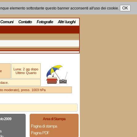
unque elemento sottostante questo banner acconsenti all'uso dei cookie.
Comuni
Contatto
Fotografie
Altri luoghi
Luna: 2 gg dopo
e
Ultimo Quarto
rdace.
ento moderato), press. 1003 hPa
vio 2009
Area di Stampa
Pagina di stampa
a
Pagina PDF
do