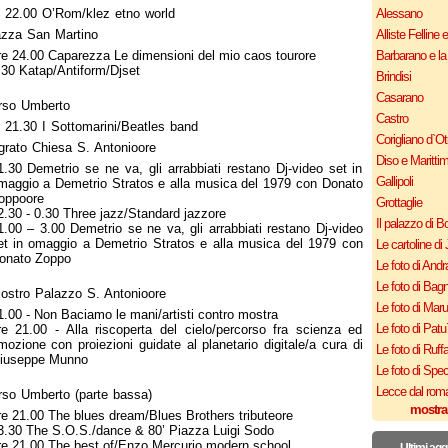
e 22.00 O’Rom/klez etno world
Alessano
azza San Martino
Alliste Felline 
re 24.00 Caparezza Le dimensioni del mio caos tourore
Barbarano e la
.30 Katap/Antiform/Djset
Brindisi
Casarano
rso Umberto
Castro
 21.30 I Sottomarini/Beatles band
Corigliano d`Ot
grato Chiesa S. Antonioore
Diso e Maritti
1.30 Demetrio se ne va, gli arrabbiati restano Dj-video set in
Gallipoli
maggio a Demetrio Stratos e alla musica del 1979 con Donato
oppoore
Grottaglie
2.30 - 0.30 Three jazz/Standard jazzore
Il palazzo di B
1.00 – 3.00 Demetrio se ne va, gli arrabbiati restano Dj-video
et in omaggio a Demetrio Stratos e alla musica del 1979 con
Le cartoline di 
onato Zoppo
Le foto di Andr
Le foto di Bagn
ostro Palazzo S. Antonioore
Le foto di Mar
1.00 - Non Baciamo le mani/artisti contro mostra
Le foto di Patu
re 21.00 - Alla riscoperta del cielo/percorso fra scienza ed
mozione con proiezioni guidate al planetario digitale/a cura di
Le foto di Ruff
iuseppe Munno
Le foto di Spe
Lecce dal roma
rso Umberto (parte bassa)
mostra
re 21.00 The blues dream/Blues Brothers tributeore
3.30 The S.O.S./dance & 80’ Piazza Luigi Sodo
re 21.00 The best of/Enzo Mercurio modern school