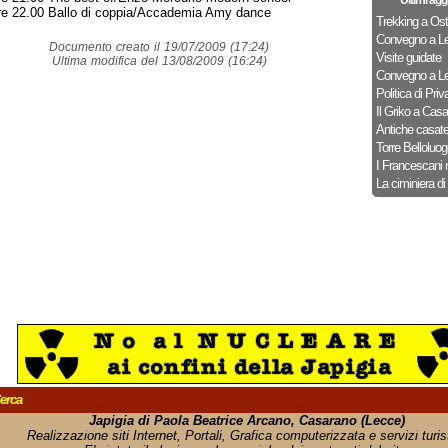
Ultimi agg
re 22.00 Ballo di coppia/Accademia Amy dance
Trekking a Ost
Convegno a Le
Documento creato il 19/07/2009 (17:24)
Visite guidate
Ultima modifica del 13/08/2009 (16:24)
Convegno a Le
Politica di Priv
Il Griko a Cas
Antiche casat
Torre Belloluog
I Francescani 
La ciminiera di
erca
Japigia di Paola Beatrice Arcano, Casarano (Lecce)
Realizzazione siti Internet, Portali, Grafica computerizzata e servizi turist