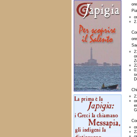
or
Pi
o
2
Co
ore
Sa
2
o
Z
2
0
s
D
Chi
2
o
e
G
Co
o
2
o