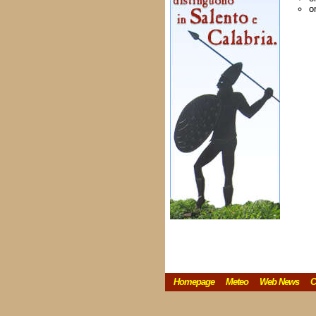
o
Homepage
Meteo
Web News
C