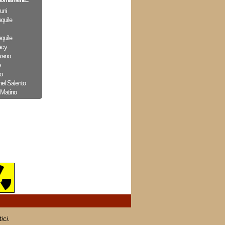
iornamenti...
uni
quile
quile
acy
arano
e
o
nel Salento
 Matino
ici.