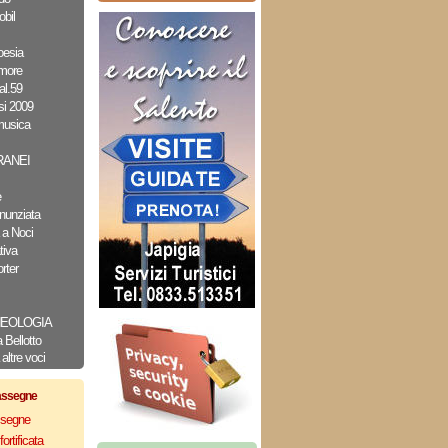
bil
oesia
amore
al.59
i 2009
musica
ANEI
e
nunziata
 a Noci
tiva
rter
CHEOLOGIA
Bellotto
altre voci
assegne
assegne
ortificata