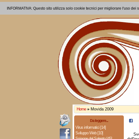
INFORMATIVA: Questo sito utilizza solo cookie tecnici per migliorare l'uso dei s
Home
»
Movida 2009
Da leggere...
Virus informatici [14]
Sviluppo Web [10]
Sv
Spiagge del Salento [45]
dell'e