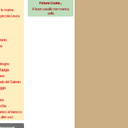
Fortune Cookie...
A buon cavallo non manca
e le marine
sella
 piccola Leuca
ranto
ma
otrugno
Japigia
ano
olo del Salento
uggio
`
ano
cchia
nico al barocco
altre voci