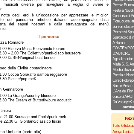
re musicali diverse per risvegliare la voglia di vivere e
Premio Euromo
e.
Festa a Novoli
 notte degli eroi è un'occasione per apprezzare le migliori
Concorso di P
ste del panorama artistico italiano, accompagnate dalla
Fiore, cuore, 
perta dei sapori nostrani e dalla stravaganza dei menù
Sanremofestiv
nici.
Promessi Spos
Il percorso
Spettacolo di 
azza Romaore
A Roma
CONTEMPOR
1.00 Riserva Moac Bienvenido tourore
3.30 – 2.00 The Collettivo/punk-disco houseore
D’AUTORE
2.00 DJBEN/original beat bender
Agroalimentar
Maria S. S. An
eo della Civiltà contadinaore
Mostra Bovina
1.30 Cocoa Sora/afro samba reggaeore
Poesia e Narra
3.30 Piesse/pop rocK
Corso Fotorepo
Sale e Pesce
n Gennaroore
L`Arte dei Fiori
1.00 La Grange/country bluesore
corso di AR
3.30 The Dream of Butterfly/pure acoustic
Da Van dycK a 
mostra
tiniera
re 21.00 Sausage and Fools/punk rock
Fotor
re 22.30 G. Giordano/classico liscio
Tutte le fotor
so Umberto (parte alta)
Acaya la citta` f